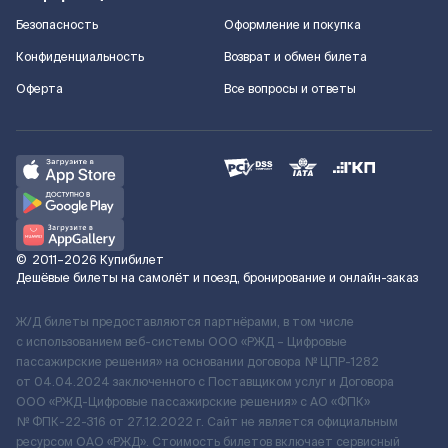
Безопасность
Оформление и покупка
Конфиденциальность
Возврат и обмен билета
Оферта
Все вопросы и ответы
©
2011–2026
Купибилет
Дешёвые билеты на самолёт и поезд, бронирование и онлайн-заказ
Ж/Д билеты предоставляются партнёрами, в том числе
с использованием веб-системы ООО «РЖД – Цифровые
пассажирские решения» на основании договора № ЦПР-1282
от 04.04.2024 заключенного с Поставщиком услуг и Договора
ООО «РЖД-Цифровые пассажирские решения» c АО «ФПК»
№ ФПК-22-316 от 27.12.2022 г. Сайт не является официальным
ресурсом ОАО «РЖД». Стоимость билетов включает сервисный