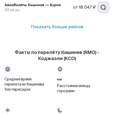
Авиабилеты
Кишинев
—
Бурса
от
18 047 ₽
69
км до
Показать больше рейсов
Факты по перелёту Кишинев (RMO) -
Коджаэли (KCO)
км
Среднее время
перелета из Кишинева
Расстояние между
без пересадок
городами