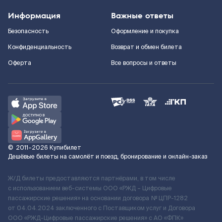
Информация
Важные ответы
Безопасность
Оформление и покупка
Конфиденциальность
Возврат и обмен билета
Оферта
Все вопросы и ответы
©
2011–2026
Купибилет
Дешёвые билеты на самолёт и поезд, бронирование и онлайн-заказ
Ж/Д билеты предоставляются партнёрами, в том числе
с использованием веб-системы ООО «РЖД – Цифровые
пассажирские решения» на основании договора № ЦПР-1282
от 04.04.2024 заключенного с Поставщиком услуг и Договора
ООО «РЖД-Цифровые пассажирские решения» c АО «ФПК»