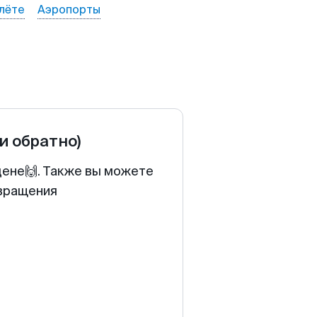
лёте
Аэропорты
 и обратно)
цене🙌. Также вы можете
звращения