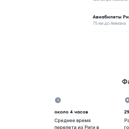
Авиабилеты
Ри
75
км до
Аммана
Фа
около 4 часов
29
Среднее время
Р
перелета из Риги в
г