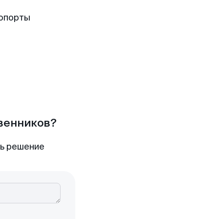
ропорты
твенников?
ть решение