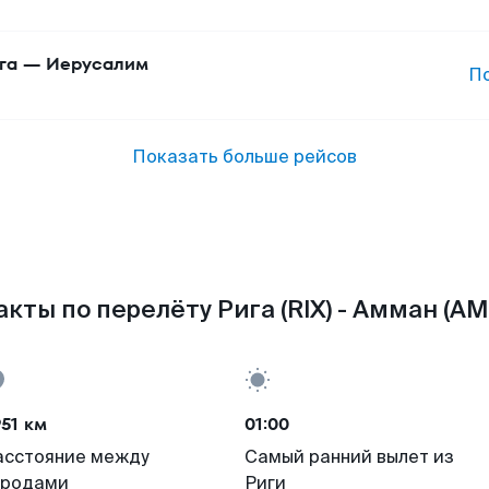
га
—
Иерусалим
П
Показать больше рейсов
кты по перелёту Рига (RIX) - Амман (A
51 км
01:00
асстояние между
Самый ранний вылет из
ородами
Риги