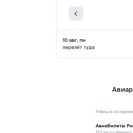
10 авг, пн
перелёт туда
Авиар
Рейсы в соседние
Авиабилеты
Ри
122
км до
Аммана