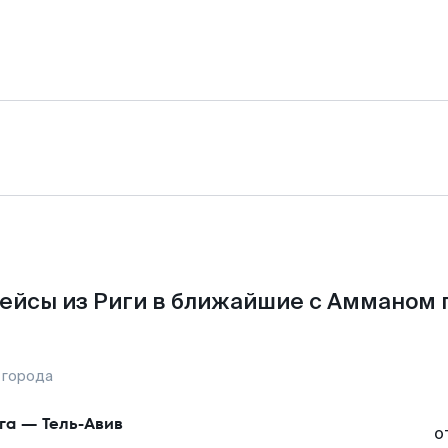
ейсы из Риги в ближайшие с Амманом 
 города
га
—
Тель-Авив
о