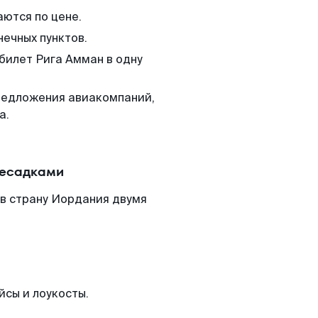
аются по цене.
нечных пунктов.
 билет Рига Амман в одну
редложения авиакомпаний,
а.
ресадками
 в страну Иордания двумя
йсы и лоукосты.