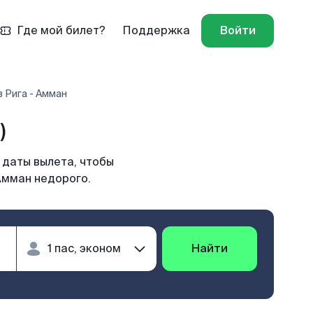
Где мой билет?
Поддержка
Войти
 Рига - Амман
)
 даты вылета, чтобы
Амман недорого.
Найти