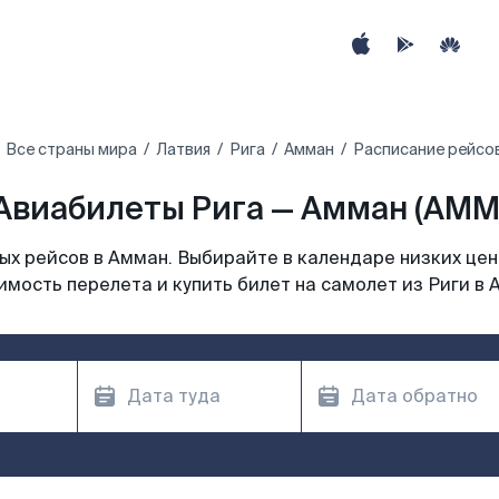
Все страны мира
Латвия
Рига
Амман
Расписание рейсов
Авиабилеты Рига — Амман (AMM
х рейсов в Амман. Выбирайте в календаре низких цен
имость перелета и купить билет на самолет из Риги в 