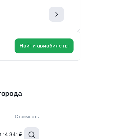
Найти авиабилеты
города
Стоимость
т
14 341 ₽