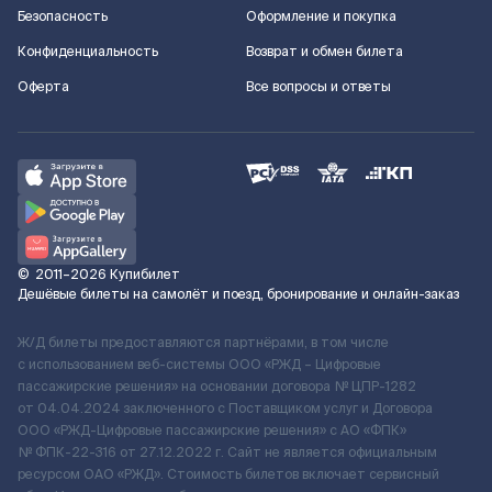
Безопасность
Оформление и покупка
Конфиденциальность
Возврат и обмен билета
Оферта
Все вопросы и ответы
©
2011–2026
Купибилет
Дешёвые билеты на самолёт и поезд, бронирование и онлайн-заказ
Ж/Д билеты предоставляются партнёрами, в том числе
с использованием веб-системы ООО «РЖД – Цифровые
пассажирские решения» на основании договора № ЦПР-1282
от 04.04.2024 заключенного с Поставщиком услуг и Договора
ООО «РЖД-Цифровые пассажирские решения» c АО «ФПК»
№ ФПК-22-316 от 27.12.2022 г. Сайт не является официальным
ресурсом ОАО «РЖД». Стоимость билетов включает сервисный