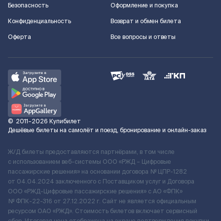
Безопасность
Оформление и покупка
Конфиденциальность
Возврат и обмен билета
Оферта
Все вопросы и ответы
©
2011–2026
Купибилет
Дешёвые билеты на самолёт и поезд, бронирование и онлайн-заказ
Ж/Д билеты предоставляются партнёрами, в том числе
с использованием веб-системы ООО «РЖД – Цифровые
пассажирские решения» на основании договора № ЦПР-1282
от 04.04.2024 заключенного с Поставщиком услуг и Договора
ООО «РЖД-Цифровые пассажирские решения» c АО «ФПК»
№ ФПК-22-316 от 27.12.2022 г. Сайт не является официальным
ресурсом ОАО «РЖД». Стоимость билетов включает сервисный