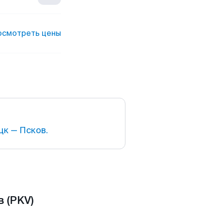
осмотреть цены
к — Псков.
 (PKV)