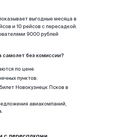
показывает выгодные месяца в
сов и 10 рейсов с пересадкой.
зователями 9000 рублей
а самолет без комиссии?
аются по цене.
нечных пунктов.
 билет Новокузнецк Псков в
редложения авиакомпаний,
а.
и с пересадками