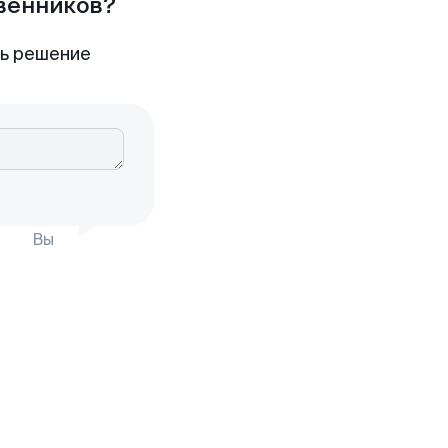
твенников?
ть решение
Вы