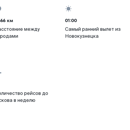
566 км
01:00
асстояние между
Самый ранний вылет из
ородами
Новокузнецка
оличество рейсов до
скова в неделю