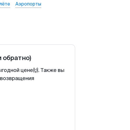
лёте
Аэропорты
и обратно)
ыгодной цене🙌. Также вы
у возвращения