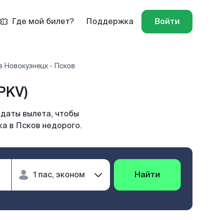
Где мой билет?
Поддержка
Войти
 Новокузнецк - Псков
PKV)
 даты вылета, чтобы
а в Псков недорого.
Найти