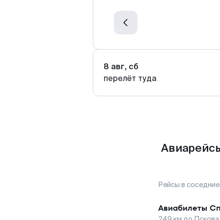
8 авг, сб
перелёт туда
Авиарейсы
Рейсы в соседние
Авиабилеты
Сп
249
км до
Пскова