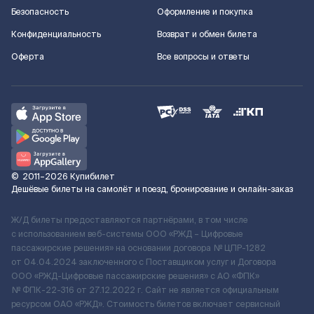
Безопасность
Оформление и покупка
Конфиденциальность
Возврат и обмен билета
Оферта
Все вопросы и ответы
©
2011–2026
Купибилет
Дешёвые билеты на самолёт и поезд, бронирование и онлайн-заказ
Ж/Д билеты предоставляются партнёрами, в том числе
с использованием веб-системы ООО «РЖД – Цифровые
пассажирские решения» на основании договора № ЦПР-1282
от 04.04.2024 заключенного с Поставщиком услуг и Договора
ООО «РЖД-Цифровые пассажирские решения» c АО «ФПК»
№ ФПК-22-316 от 27.12.2022 г. Сайт не является официальным
ресурсом ОАО «РЖД». Стоимость билетов включает сервисный