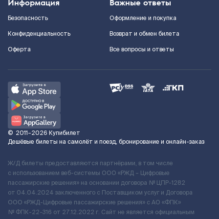
Информация
Важные ответы
Безопасность
Оформление и покупка
Конфиденциальность
Возврат и обмен билета
Оферта
Все вопросы и ответы
©
2011–2026
Купибилет
Дешёвые билеты на самолёт и поезд, бронирование и онлайн-заказ
Ж/Д билеты предоставляются партнёрами, в том числе
с использованием веб-системы ООО «РЖД – Цифровые
пассажирские решения» на основании договора № ЦПР-1282
от 04.04.2024 заключенного с Поставщиком услуг и Договора
ООО «РЖД-Цифровые пассажирские решения» c АО «ФПК»
№ ФПК-22-316 от 27.12.2022 г. Сайт не является официальным