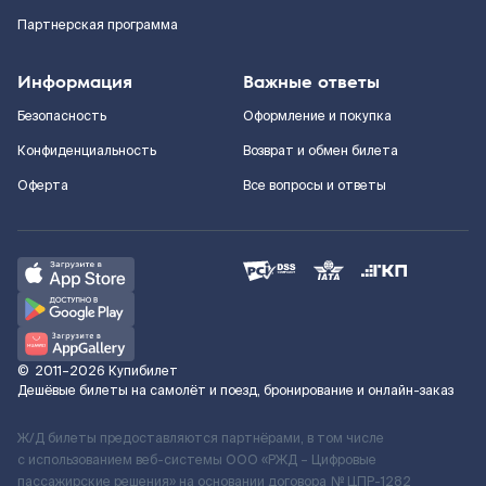
Партнерская программа
Информация
Важные ответы
Безопасность
Оформление и покупка
Конфиденциальность
Возврат и обмен билета
Оферта
Все вопросы и ответы
©
2011–2026
Купибилет
Дешёвые билеты на самолёт и поезд, бронирование и онлайн-заказ
Ж/Д билеты предоставляются партнёрами, в том числе
с использованием веб-системы ООО «РЖД – Цифровые
пассажирские решения» на основании договора № ЦПР-1282