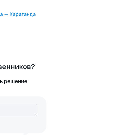
а — Караганда
твенников?
ть решение