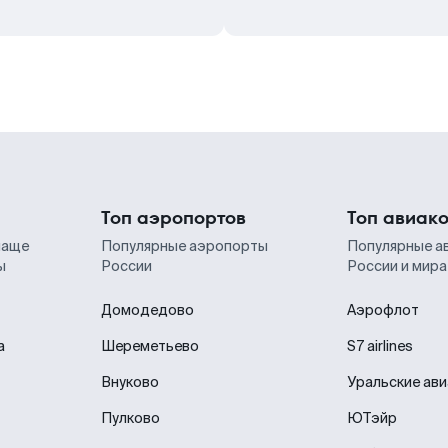
Топ аэропортов
Топ авиак
чаще
Популярные аэропорты
Популярные а
ы
России
России и мира
Домодедово
Аэрофлот
а
Шереметьево
S7 airlines
Внуково
Уральские ав
Пулково
ЮТэйр