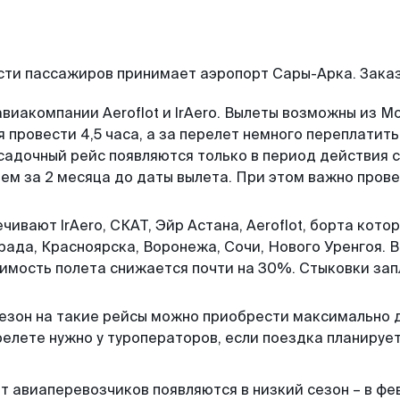
сти пассажиров принимает аэропорт Сары-Арка. Заказ
виакомпании Aeroflot и IrAero. Вылеты возможны из М
я провести 4,5 часа, а за перелет немного переплатит
садочный рейс появляются только в период действия 
чем за 2 месяца до даты вылета. При этом важно пров
чивают IrAero, СКАТ, Эйр Астана, Aeroflot, борта кот
рада, Красноярска, Воронежа, Сочи, Нового Уренгоя. В
тоимость полета снижается почти на 30%. Стыковки за
сезон на такие рейсы можно приобрести максимально 
елете нужно у туроператоров, если поездка планируетс
авиаперевозчиков появляются в низкий сезон – в февр