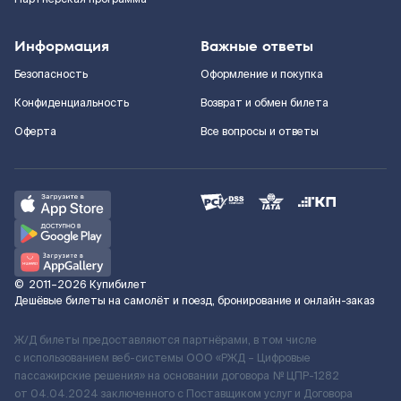
Информация
Важные ответы
Безопасность
Оформление и покупка
Конфиденциальность
Возврат и обмен билета
Оферта
Все вопросы и ответы
©
2011–2026
Купибилет
Дешёвые билеты на самолёт и поезд, бронирование и онлайн-заказ
Ж/Д билеты предоставляются партнёрами, в том числе
с использованием веб-системы ООО «РЖД – Цифровые
пассажирские решения» на основании договора № ЦПР-1282
от 04.04.2024 заключенного с Поставщиком услуг и Договора