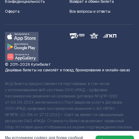
Конфиденциальность
Возврат и обмен билета
Оферта
Все вопросы и ответы
©
2011–2026
Купибилет
Дешёвые билеты на самолёт и поезд, бронирование и онлайн-заказ
Ж/Д билеты предоставляются партнёрами, в том числе
с использованием веб-системы ООО «РЖД – Цифровые
пассажирские решения» на основании договора № ЦПР-1282
от 04.04.2024 заключенного с Поставщиком услуг и Договора
ООО «РЖД-Цифровые пассажирские решения» c АО «ФПК»
№ ФПК-22-316 от 27.12.2022 г. Сайт не является официальным
ресурсом ОАО «РЖД». Стоимость билетов включает сервисный
сбор. Итоговая цена отображена на экране подтверждения покупки.
По вопросам рассмотрения обращений, жалоб, претензий граждан
Мы используем cookies для более удобной