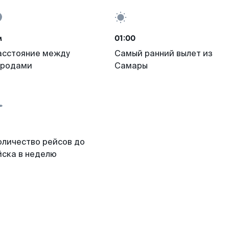
м
01:00
асстояние между
Самый ранний вылет из
ородами
Самары
оличество рейсов до
йска в неделю