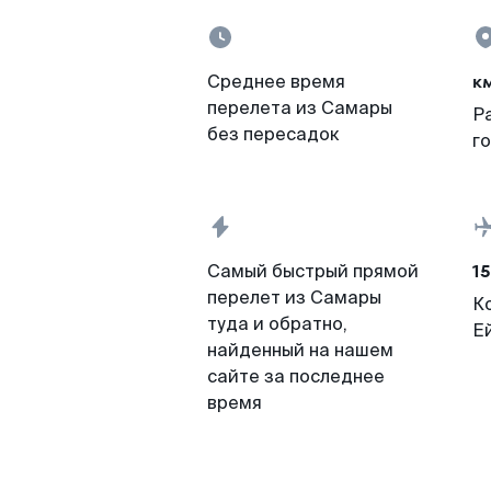
к
Среднее время
перелета из Самары
Р
без пересадок
г
15
Самый быстрый прямой
перелет из Самары
К
туда и обратно,
Е
найденный на нашем
сайте за последнее
время