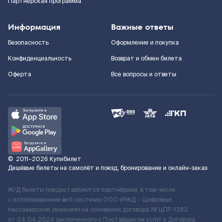
Партнерская программа
Информация
Важные ответы
Безопасность
Оформление и покупка
Конфиденциальность
Возврат и обмен билета
Оферта
Все вопросы и ответы
©
2011–2026
Купибилет
Дешёвые билеты на самолёт и поезд, бронирование и онлайн-заказ
Ж/Д билеты предоставляются партнёрами, в том числе
с использованием веб-системы ООО «РЖД – Цифровые
пассажирские решения» на основании договора № ЦПР-1282
от 04.04.2024 заключенного с Поставщиком услуг и Договора