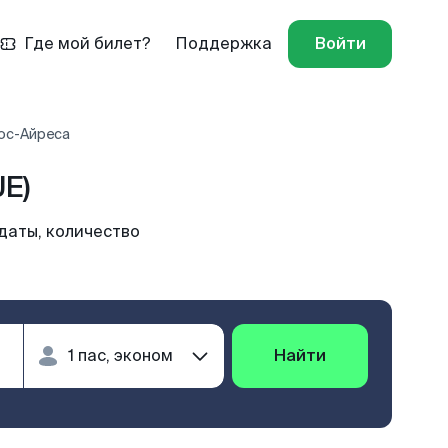
Где мой билет?
Поддержка
Войти
нос-Айреса
E)
даты, количество
Найти