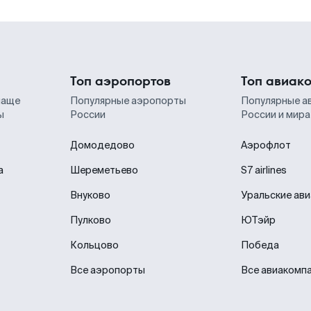
Топ аэропортов
Топ авиак
чаще
Популярные аэропорты
Популярные а
ы
России
России и мира
Домодедово
Аэрофлот
а
Шереметьево
S7 airlines
Внуково
Уральские ав
Пулково
ЮТэйр
Кольцово
Победа
Все аэропорты
Все авиакомп