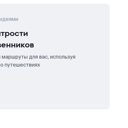
 идеями
итрости
венников
 маршруты для вас, используя
 о путешествиях