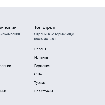
омпаний
Топ стран
виакомпании
Страны, в которые чаще
всего летают
Россия
Испания
иалинии
Германия
США
Турция
ании
Все страны