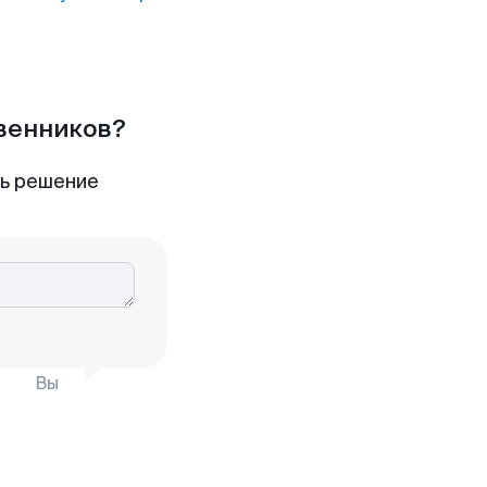
твенников?
ть решение
Вы