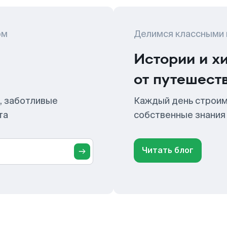
ом
Делимся классными
Истории и х
от путешест
, заботливые
Каждый день строим
та
собственные знания
Читать блог