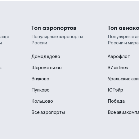
Топ аэропортов
Топ авиак
чаще
Популярные аэропорты
Популярные а
ы
России
России и мира
Домодедово
Аэрофлот
а
Шереметьево
S7 airlines
Внуково
Уральские ав
Пулково
ЮТэйр
Кольцово
Победа
Все аэропорты
Все авиакомп