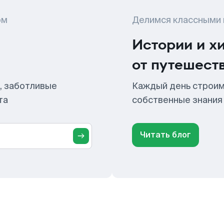
ом
Делимся классными
Истории и х
от путешест
, заботливые
Каждый день строим
та
собственные знания
Читать блог