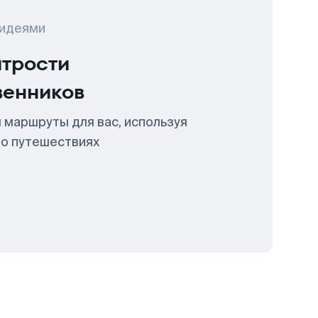
 идеями
итрости
венников
 маршруты для вас, используя
 о путешествиях