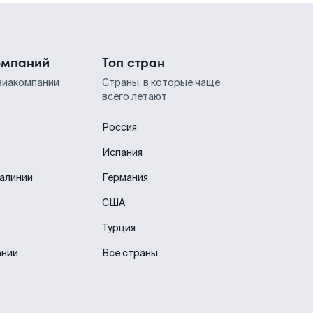
омпаний
Топ стран
виакомпании
Страны, в которые чаще
всего летают
Россия
Испания
иалинии
Германия
США
Турция
ании
Все страны