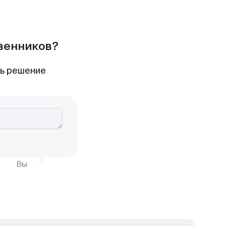
твенников?
ть решение
Вы