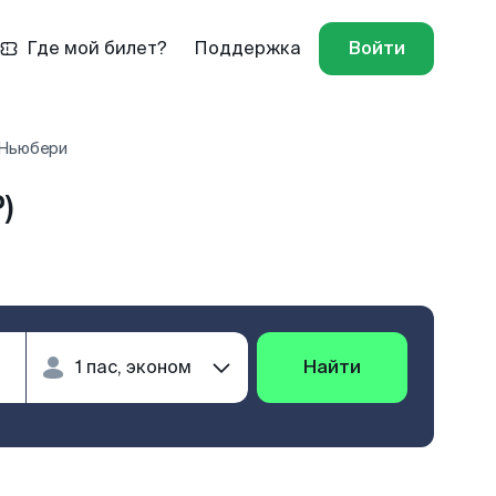
Где мой билет?
Поддержка
Войти
Ньюбери
)
Найти