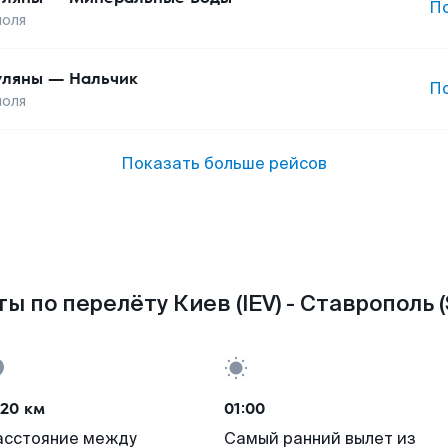
П
поля
уляны
—
Нальчик
П
поля
Показать больше рейсов
ы по перелёту Киев (IEV) - Ставрополь 
020 км
01:00
асстояние между
Самый ранний вылет из