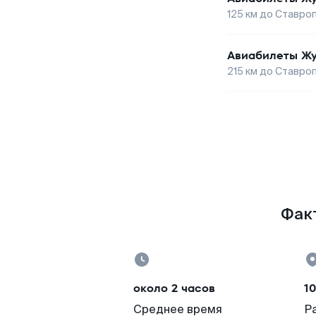
125
км до
Ставро
Авиабилеты
Ж
215
км до
Ставро
Факт
около 2 часов
1
Среднее время
Р