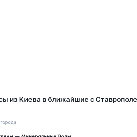
сы из Киева в ближайшие с Ставрополе
 города
уляны
—
Минеральные Воды