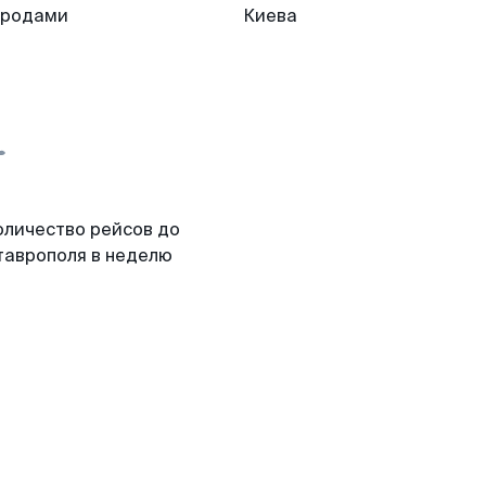
ородами
Киева
оличество рейсов до
таврополя в неделю