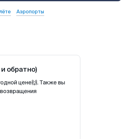
лёте
Аэропорты
 и обратно)
годной цене🙌. Также вы
у возвращения