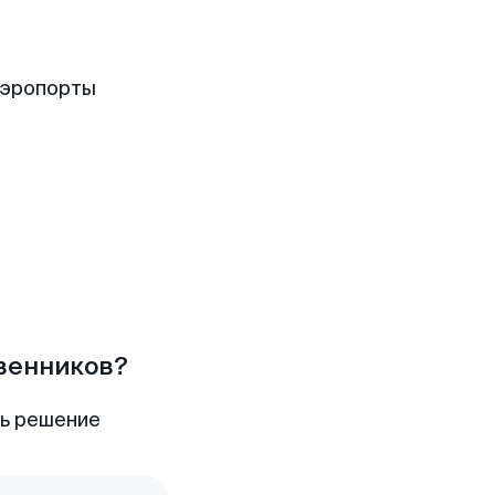
аэропорты
твенников?
ть решение