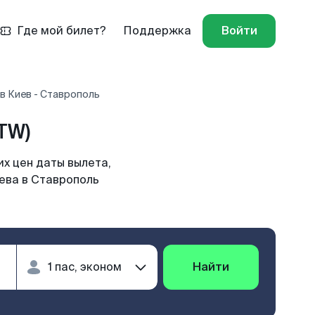
Где мой билет?
Поддержка
Войти
в Киев - Ставрополь
TW)
х цен даты вылета,
иева в Ставрополь
Найти