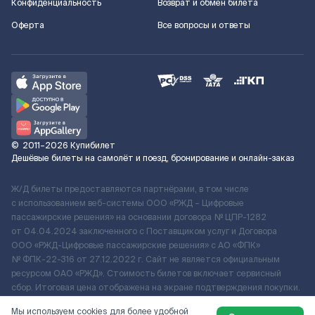
Конфиденциальность
Возврат и обмен билета
Оферта
Все вопросы и ответы
©
2011–2026
Купибилет
Дешёвые билеты на самолёт и поезд, бронирование и онлайн-заказ
Ж/Д билеты предоставляются партнёрами, в том числе
с использованием веб-системы ООО «РЖД – Цифровые
пассажирские решения» на основании договора № ЦПР-1282
от 04.04.2024 заключенного с Поставщиком услуг и Договора
ООО «РЖД-Цифровые пассажирские решения» c АО «ФПК»
№ ФПК-22-316 от 27.12.2022 г. Сайт не является официальным
ресурсом ОАО «РЖД». Стоимость билетов включает сервисный
сбор. Итоговая цена отображена на экране подтверждения покупки.
По вопросам рассмотрения обращений, жалоб, претензий граждан
Мы используем cookies для более удобной