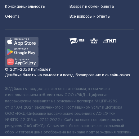
Конфиденциальность
Возврат и обмен билета
Оферта
Все вопросы и ответы
©
2011–2026
Купибилет
Дешёвые билеты на самолёт и поезд, бронирование и онлайн-заказ
Ж/Д билеты предоставляются партнёрами, в том числе
с использованием веб-системы ООО «РЖД – Цифровые
пассажирские решения» на основании договора № ЦПР-1282
от 04.04.2024 заключенного с Поставщиком услуг и Договора
ООО «РЖД-Цифровые пассажирские решения» c АО «ФПК»
№ ФПК-22-316 от 27.12.2022 г. Сайт не является официальным
ресурсом ОАО «РЖД». Стоимость билетов включает сервисный
сбор. Итоговая цена отображена на экране подтверждения покупки.
По вопросам рассмотрения обращений, жалоб, претензий граждан