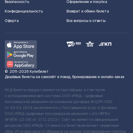
Безопасность
Оформление и покупка
Конфиденциальность
Возврат и обмен билета
Оферта
Все вопросы и ответы
©
2011–2026
Купибилет
Дешёвые билеты на самолёт и поезд, бронирование и онлайн-заказ
Ж/Д билеты предоставляются партнёрами, в том числе
с использованием веб-системы ООО «РЖД – Цифровые
пассажирские решения» на основании договора № ЦПР-1282
от 04.04.2024 заключенного с Поставщиком услуг и Договора
ООО «РЖД-Цифровые пассажирские решения» c АО «ФПК»
№ ФПК-22-316 от 27.12.2022 г. Сайт не является официальным
ресурсом ОАО «РЖД». Стоимость билетов включает сервисный
сбор. Итоговая цена отображена на экране подтверждения покупки.