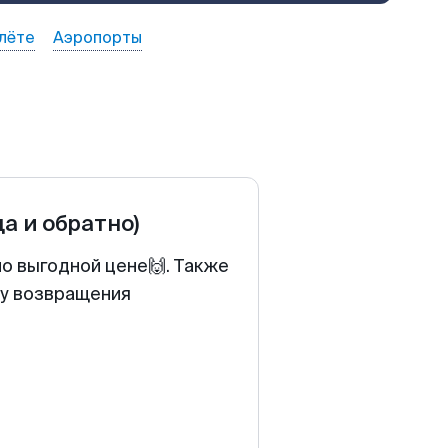
лёте
Аэропорты
да и обратно)
по выгодной цене🙌. Также
ту возвращения