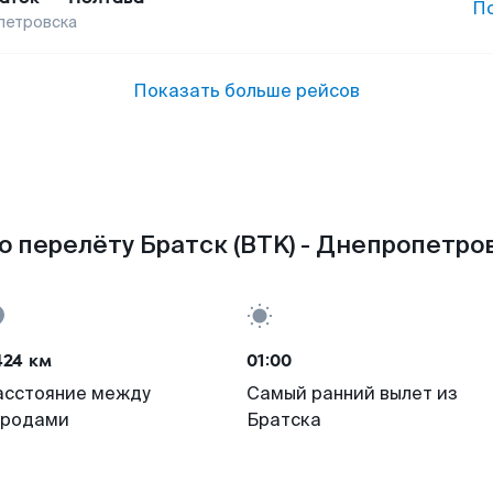
П
петровска
Показать больше рейсов
о перелёту Братск (BTK) - Днепропетров
424 км
01:00
асстояние между
Самый ранний вылет из
ородами
Братска