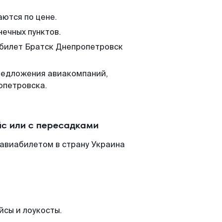
аются по цене.
нечных пунктов.
 билет Братск Днепропетровск
редложения авиакомпаний,
опетровска.
йс или с пересадками
 авиабилетом в страну Украина
йсы и лоукосты.