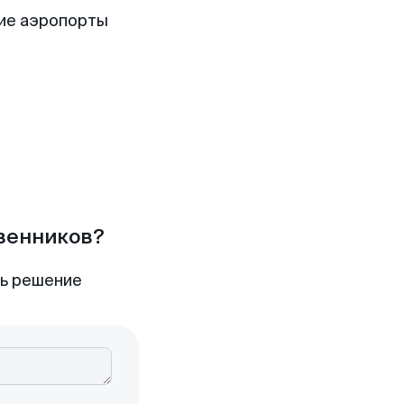
ие аэропорты
твенников?
ть решение