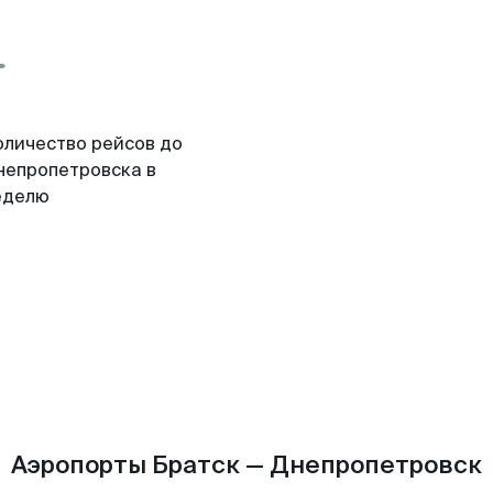
оличество рейсов до
непропетровска в
еделю
Аэропорты Братск — Днепропетровск