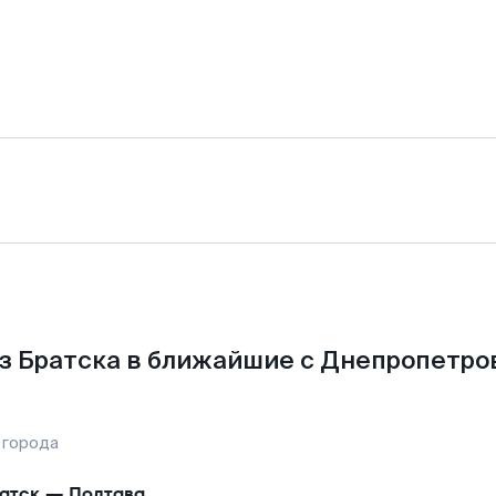
з Братска в ближайшие с Днепропетро
 города
атск
—
Полтава