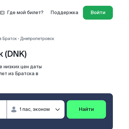
Где мой билет?
Поддержка
Войти
в Братск - Днепропетровск
 (DNK)
е низких цен даты
лет из Братска в
Найти