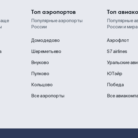
Топ аэропортов
Топ авиак
чаще
Популярные аэропорты
Популярные а
ы
России
России и мира
Домодедово
Аэрофлот
а
Шереметьево
S7 airlines
Внуково
Уральские ав
Пулково
ЮТэйр
Кольцово
Победа
Все аэропорты
Все авиакомп