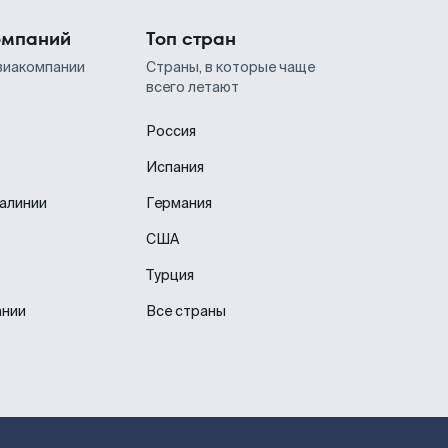
омпаний
Топ стран
виакомпании
Страны, в которые чаще
всего летают
Россия
Испания
иалинии
Германия
США
Турция
ании
Все страны