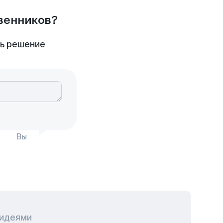
твенников?
ть решение
Вы
 идеями