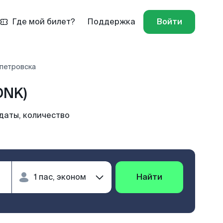
Где мой билет?
Поддержка
Войти
опетровска
DNK)
даты, количество
Найти