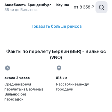
Авиабилеты
Бранденбург
—
Каунас
от
8 358 ₽
85
км до
Вильнюса
Показать больше рейсов
Факты по перелёту Берлин (BER) - Вильнюс
(VNO)
около 2 часов
816 км
Среднее время
Расстояние между
перелета из Берлина в
городами
Вильнюс без
пересадок