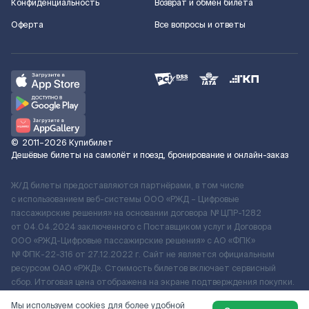
Конфиденциальность
Возврат и обмен билета
Оферта
Все вопросы и ответы
©
2011–2026
Купибилет
Дешёвые билеты на самолёт и поезд, бронирование и онлайн-заказ
Ж/Д билеты предоставляются партнёрами, в том числе
с использованием веб-системы ООО «РЖД – Цифровые
пассажирские решения» на основании договора № ЦПР-1282
от 04.04.2024 заключенного с Поставщиком услуг и Договора
ООО «РЖД-Цифровые пассажирские решения» c АО «ФПК»
№ ФПК-22-316 от 27.12.2022 г. Сайт не является официальным
ресурсом ОАО «РЖД». Стоимость билетов включает сервисный
сбор. Итоговая цена отображена на экране подтверждения покупки.
По вопросам рассмотрения обращений, жалоб, претензий граждан
Мы используем cookies для более удобной