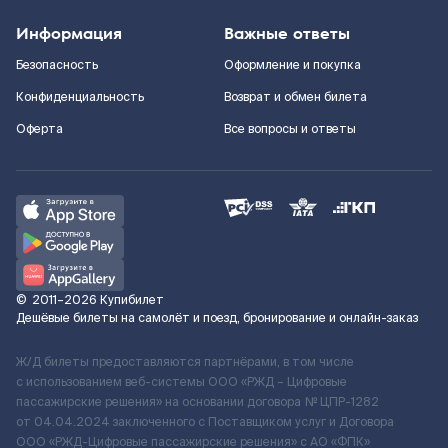
Информация
Важные ответы
Безопасность
Оформление и покупка
Конфиденциальность
Возврат и обмен билета
Оферта
Все вопросы и ответы
©
2011–2026
Купибилет
Дешёвые билеты на самолёт и поезд, бронирование и онлайн-заказ
Ж/Д билеты предоставляются партнёрами, в том числе
с использованием веб-системы ООО «РЖД – Цифровые
пассажирские решения» на основании договора № ЦПР-1282
от 04.04.2024 заключенного с Поставщиком услуг и Договора
ООО «РЖД-Цифровые пассажирские решения» c АО «ФПК»