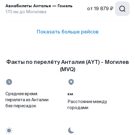
Авиабилеты
Анталья
—
Гомель
от
19 879 ₽
170
км до
Могилева
Показать больше рейсов
Факты по перелёту Анталия (AYT) - Могилев
(MVQ)
км
Среднее время
перелета из Анталии
Расстояние между
без пересадок
городами