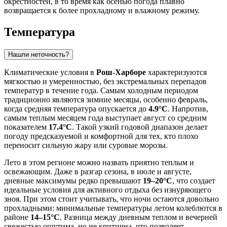
окрестностей, в то время как осенью погода плавно
возвращается к более прохладному и влажному режиму.
Температура
Нашли неточность?
Климатические условия в
Рош-Харборе
характеризуются
мягкостью и умеренностью, без экстремальных перепадов
температур в течение года. Самым холодным периодом
традиционно являются зимние месяцы, особенно февраль,
когда средняя температура опускается до
4.9°C
. Напротив,
самым теплым месяцем года выступает август со средним
показателем
17.4°C
. Такой узкий годовой диапазон делает
погоду предсказуемой и комфортной для тех, кто плохо
переносит сильную жару или суровые морозы.
Лето в этом регионе можно назвать приятно теплым и
освежающим. Даже в разгар сезона, в июле и августе,
дневные максимумы редко превышают
19–20°C
, что создает
идеальные условия для активного отдыха без изнуряющего
зноя. При этом стоит учитывать, что ночи остаются довольно
прохладными: минимальные температуры летом колеблются в
районе
14–15°C
. Разница между дневным теплом и вечерней
свежестью ощутима, но не критична, что позволяет