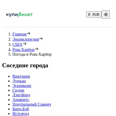
₽, RUB
Главная
Энциклопедия
США
Рош-Харбор
Погода в Рош-Харбор
Соседние города
Виктория
Дункан
Эскимальт
Сидни
Лэнгфорд
Анакортс
Центральный Саанич
Бирч-Бэй
Истсаунд