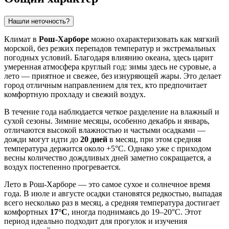
Нашли неточность?
Климат в
Рош-Харборе
можно охарактеризовать как мягкий
морской, без резких перепадов температур и экстремальных
погодных условий. Благодаря влиянию океана, здесь царит
умеренная атмосфера круглый год: зимы здесь не суровые, а
лето — приятное и свежее, без изнуряющей жары. Это делает
город отличным направлением для тех, кто предпочитает
комфортную прохладу и свежий воздух.
В течение года наблюдается четкое разделение на влажный и
сухой сезоны. Зимние месяцы, особенно декабрь и январь,
отличаются высокой влажностью и частыми осадками —
дожди могут идти до
20 дней
в месяц, при этом средняя
температура держится около +5°C. Однако уже с приходом
весны количество дождливых дней заметно сокращается, а
воздух постепенно прогревается.
Лето в Рош-Харборе — это самое сухое и солнечное время
года. В июле и августе осадки становятся редкостью, выпадая
всего несколько раз в месяц, а средняя температура достигает
комфортных
17°C
, иногда поднимаясь до 19–20°C. Этот
период идеально подходит для прогулок и изучения