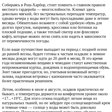
Собираясь в Рош-Харбор, стоит помнить о главном правиле
местного гардероба — многослойности. Климат здесь
довольно мягкий, без экстремальных перепадов температур,
однако вечера у воды могут быть прохладными даже в летние
месяцы. Обязательно возьмите с собой удобную обувь для
долгих прогулок, например, кроссовки или ботинки на
плоской подошве, а также теплый свитер или флисовую
кофту, которые можно легко снять или надеть в зависимости
от переменчивости погоды.
Если ваше путешествие выпадает на период с поздней осени
до ранней весны, будьте готовы к частым осадкам: в зимние
месяцы дожди могут идти до 20 дней в месяц. В это время
года незаменимыми вещами в чемодане станут качественная
непромокаемая куртка, дождевик и водонепроницаемая обувь.
Зонт также пригодится, но, учитывая возможный ветер с
залива, надежная ветровка с капюшоном часто оказывается
более практичным решением.
Летом, особенно в июле и августе, осадков практически не
бывает, а температура держится на комфортном уровне около
+17...+19°C. Для этого сезона подойдут легкие вещи из
натуральных тканей, но не забудьте про солнцезащитный крем
и темные очки — солнце у воды может быть довольно
активным. Поскольку изнуряющей жары здесь обычно не