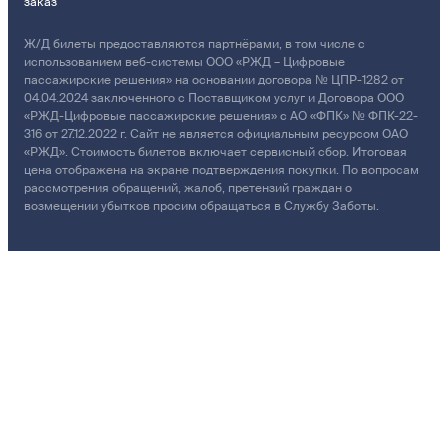
заказ
Ж/Д билеты предоставляются партнёрами, в том числе с
использованием веб-системы ООО «РЖД – Цифровые
пассажирские решения» на основании договора № ЦПР-1282 от
04.04.2024 заключенного с Поставщиком услуг и Договора ООО
«РЖД-Цифровые пассажирские решения» с АО «ФПК» № ФПК-22-
316 от 27.12.2022 г. Сайт не является официальным ресурсом ОАО
«РЖД». Стоимость билетов включает сервисный сбор. Итоговая
цена отображена на экране подтверждения покупки. По вопросам
рассмотрения обращений, жалоб, претензий граждан о
возмещении убытков просим обращаться в Службу Заботы.