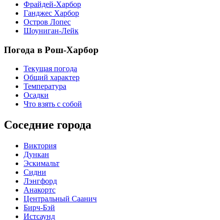
Фрайдей-Харбор
Ганджес Харбор
Остров Лопес
Шоуниган-Лейк
Погода в Рош-Харбор
Текущая погода
Общий характер
Температура
Осадки
Что взять с собой
Соседние города
Виктория
Дункан
Эскимальт
Сидни
Лэнгфорд
Анакортс
Центральный Саанич
Бирч-Бэй
Истсаунд