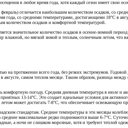
осещения в любое время года, хотя каждый сезон имеет свои осо
 февраль) отличается наибольшим количеством осадков, со сред
 время года, со средними температурами, достигающими 18°C в а
м количеством осадков и комфортной температурой.
яется значительное количество осадков в осенне-зимний период (
ежду влажной, но мягкой зимой и теплым, солнечным летом, что
ью на протяжении всего года, без резких экстремумов. Годовой 
C в августе, самом теплом месяце. Таким образом, разница межд
ь комфортную погоду. Средняя дневная температура в июле и ав
о приятных 13-14°C. Это создает идеальные условия для активно
етом может достигать 7-8°C, что обеспечивает освежающую про
 канадским стандартам. Средние температуры в эти месяцы колеб
, а средние максимальные редко поднимаются выше 6-7°C. Суточ
ладные, а ночи не слишком морозные, хотя и требуют теплой оде