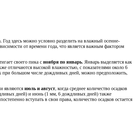
. Год здесь можно условно разделить на влажный осенне-
зависимости от времени года, что является важным фактором
игает своего пика с
ноября по январь
. Январь выделяется как
акже отличаются высокой влажностью, с показателями около 6
ах при большом числе дождливых дней, можно предположить,
ми являются
июль и август
, когда среднее количество осадков
ождливых дней) и июнь (1 мм, 6 дождливых дней) также
постепенно вступать в свои права, количество осадков остается