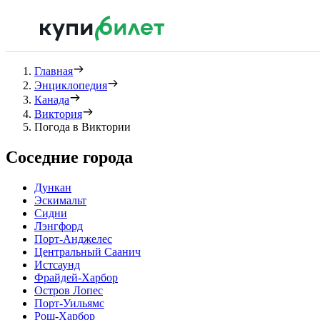
Главная
Энциклопедия
Канада
Виктория
Погода в Виктории
Соседние города
Дункан
Эскимальт
Сидни
Лэнгфорд
Порт-Анджелес
Центральный Саанич
Истсаунд
Фрайдей-Харбор
Остров Лопес
Порт-Уильямс
Рош-Харбор