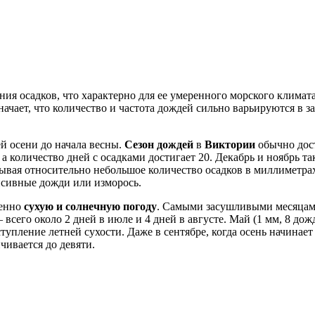
ия осадков, что характерно для ее умеренного морского климата
начает, что количество и частота дождей сильно варьируются в 
й осени до начала весны.
Сезон дождей
в
Виктории
обычно дост
а количество дней с осадками достигает 20. Декабрь и ноябрь т
тывая относительно небольшое количество осадков в миллиметр
нсивные дожди или изморось.
енно
сухую и солнечную погоду
. Самыми засушливыми месяца
– всего около 2 дней в июле и 4 дней в августе. Май (1 мм, 8 д
упление летней сухости. Даже в сентябре, когда осень начинает 
чивается до девяти.