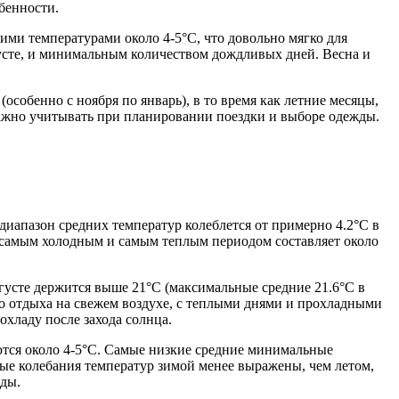
бенности.
ними температурами около 4-5°C, что довольно мягко для
вгусте, и минимальным количеством дождливых дней. Весна и
особенно с ноября по январь), в то время как летние месяцы,
 важно учитывать при планировании поездки и выборе одежды.
диапазон средних температур колеблется от примерно 4.2°C в
у самым холодным и самым теплым периодом составляет около
густе держится выше 21°C (максимальные средние 21.6°C в
го отдыха на свежем воздухе, с теплыми днями и прохладными
хладу после захода солнца.
лются около 4-5°C. Самые низкие средние минимальные
ные колебания температур зимой менее выражены, чем летом,
жды.