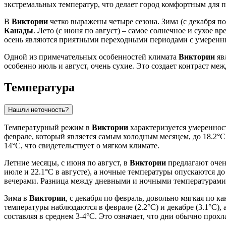
экстремальных температур, что делает город комфортным для п
В
Виктории
четко выражены четыре сезона. Зима (с декабря по
Канады
. Лето (с июня по август) – самое солнечное и сухое
осень являются приятными переходными периодами с умеренны
Одной из примечательных особенностей климата
Виктории
явл
особенно июль и август, очень сухие. Это создает контраст м
Температура
Нашли неточность?
Температурный режим в
Виктории
характеризуется умеренност
феврале, который является самым холодным месяцем, до 18.2°
14°C, что свидетельствует о мягком климате.
Летние месяцы, с июня по август, в
Виктории
предлагают очен
июле и 22.1°C в августе), а ночные температуры опускаются д
вечерами. Разница между дневными и ночными температурами л
Зима в
Виктории
, с декабря по февраль, довольно мягкая по
температуры наблюдаются в феврале (2.2°C) и декабре (3.1°C)
составляя в среднем 3-4°C. Это означает, что дни обычно прох