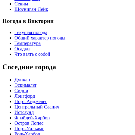
Секим
Шоуниган-Лейк
Погода в Виктории
Текущая погода
Общий характер погоды
Температура
Осадки
Что взять с собой
Соседние города
Дункан
Эскимальт
Сидни
Лэнгфорд
Порт-Анджелес
Центральный Саанич
Истсаунд
Фрайдей-Харбор
Остров Лопес
Порт-Уильямс
Рош-Харбор