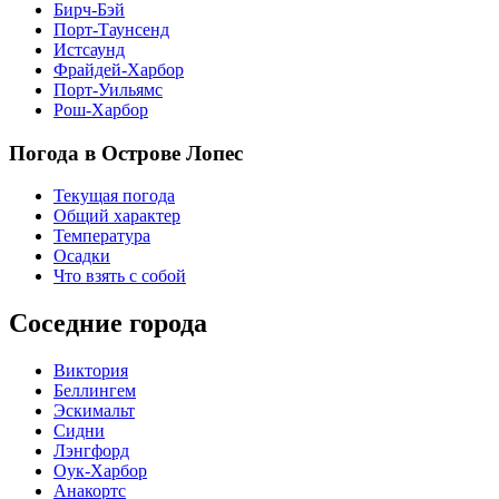
Бирч-Бэй
Порт-Таунсенд
Истсаунд
Фрайдей-Харбор
Порт-Уильямс
Рош-Харбор
Погода в Острове Лопес
Текущая погода
Общий характер
Температура
Осадки
Что взять с собой
Соседние города
Виктория
Беллингем
Эскимальт
Сидни
Лэнгфорд
Оук-Харбор
Анакортс