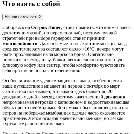
Что взять с собой
Нашли неточность?
Собираясь на
Остров Лопес
, стоит помнить, что климат здесь
достаточно мягкий, но переменчивый, поэтому лучшей
стратегией при выборе гардероба станет принцип
многослойности
. Даже в самые теплые летние месяцы, когда
средняя температура составляет около +16°C, вечера могут
быть прохладными из-за морского бриза. Обязательно
положите в чемодан футболки, легкие свитшоты и теплую
флисовую кофту или свитер, чтобы комфортно чувствовать
себя при смене погоды в течение дня.
Особое внимание уделите защите от влаги, особенно если
ваше путешествие выпадает на период с октября по март.
Статистика показывает, что зимой здесь бывает до 20
дождливых дней в месяц, поэтому качественный
дождевик
,
непромокаемая ветровка с капюшоном и водоотталкивающая
обувь просто необходимы. Зонт может быть полезен, но из-за
ветров на побережье мембранная одежда часто оказывается
практичнее. Летом осадков значительно меньше, но легкая
куртка все равно не помешает.
Поскольку Остров Лопес располагает к прогулкам на природе