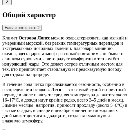
Общий характер
Нашли неточность?
Климат
Острова Лопес
можно охарактеризовать как мягкий и
умеренный морской, без резких температурных перепадов и
экстремальных погодных явлений. Благодаря влиянию
океана, здесь царит атмосфера спокойствия: зимы не бывают
слишком суровыми, а лето радует комфортным теплом без
изнуряющей жары. Это делает остров отличным местом для
тех, кто предпочитает стабильную и предсказуемую погоду
для отдыха на природе.
В течение года четко прослеживается сезонность, особенно в
распределении осадков.
Лето
— это самый сухой и приятный
период: в июле и августе средняя температура держится около
16–17°C, а дожди идут крайне редко, всего 3–5 дней в месяц.
Зимние месяцы, напротив, приносят прохладу (около 5–6°C) и
частые осадки; в январе и декабре количество дождливых
дней может достигать двадцати, создавая туманную и
влажную атмосферу.