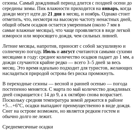
сезоны. Самый дождливый период длится с поздней осени до
середины зимы. Пик влажности приходится на
январь
, когда
дожди могут идти до
21 дня
в месяц, и ноябрь. Однако стоит
отметить, что, несмотря на высокую частоту ненастных дней,
общий объем осадков остается умеренным (около 7 мм в
самые влажные месяцы), что чаще проявляется в виде легкой
измороси или моросящего дождя, чем сильных ливней.
Летние месяцы, напротив, приносят с собой засушливую и
солнечную погоду.
Июль
и
август
считаются самыми сухими
месяцами в году: среднее количество осадков падает до 1 мм, а
дожди случаются крайне редко — всего 3–5 дней за весь
месяц. Это время идеально подходит для туристов, желающих
насладиться природой острова без риска промокнуть.
В переходные сезоны — весной и ранней осенью — погода
постепенно меняется. С марта по май количество дождливых
дней сокращается с 14 до 9, а к октябрю снова возрастает.
Поскольку средняя температура зимой держится в районе
+5…+6°C, осадки выпадают преимущественно в виде дождя.
Снег на острове возможен, но является редким гостем и
обычно долго не лежит.
Среднемесячные осадки