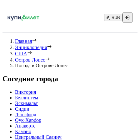
₽, RUB
Главная
Энциклопедия
США
Остров Лопес
Погода в Острове Лопес
Соседние города
Виктория
Беллингем
Эскимальт
Сидни
Лэнгфорд
Оук-Харбор
Анакортс
Камано
Центральный Саанич