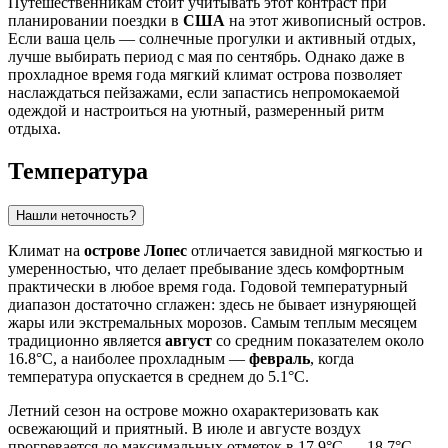
Путешественникам стоит учитывать этот контраст при
планировании поездки в
США
на этот живописный остров.
Если ваша цель — солнечные прогулки и активный отдых,
лучше выбирать период с мая по сентябрь. Однако даже в
прохладное время года мягкий климат острова позволяет
наслаждаться пейзажами, если запастись непромокаемой
одеждой и настроиться на уютный, размеренный ритм
отдыха.
Температура
Нашли неточность?
Климат на
острове Лопес
отличается завидной мягкостью и
умеренностью, что делает пребывание здесь комфортным
практически в любое время года. Годовой температурный
диапазон достаточно сглажен: здесь не бывает изнуряющей
жары или экстремальных морозов. Самым теплым месяцем
традиционно является
август
со средним показателем около
16.8°C, а наиболее прохладным —
февраль
, когда
температура опускается в среднем до 5.1°C.
Летний сезон на острове можно охарактеризовать как
освежающий и приятный. В июле и августе воздух
прогревается до максимальных отметок в 17.9°C — 18.7°C,