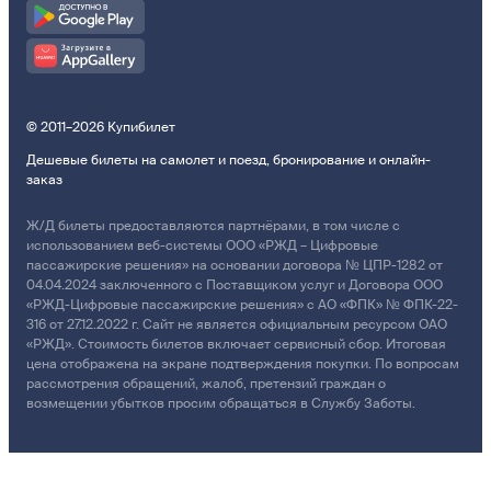
© 2011–2026 Купибилет
Дешевые билеты на самолет и поезд, бронирование и онлайн-
заказ
Ж/Д билеты предоставляются партнёрами, в том числе с
использованием веб-системы ООО «РЖД – Цифровые
пассажирские решения» на основании договора № ЦПР-1282 от
04.04.2024 заключенного с Поставщиком услуг и Договора ООО
«РЖД-Цифровые пассажирские решения» с АО «ФПК» № ФПК-22-
316 от 27.12.2022 г. Сайт не является официальным ресурсом ОАО
«РЖД». Стоимость билетов включает сервисный сбор. Итоговая
цена отображена на экране подтверждения покупки. По вопросам
рассмотрения обращений, жалоб, претензий граждан о
возмещении убытков просим обращаться в Службу Заботы.