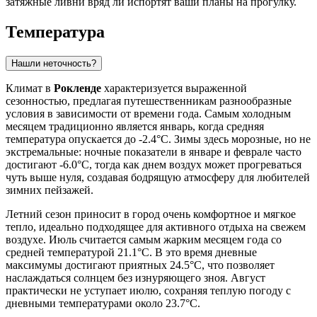
затяжные ливни вряд ли испортят ваши планы на прогулку.
Температура
Нашли неточность?
Климат в
Рокленде
характеризуется выраженной
сезонностью, предлагая путешественникам разнообразные
условия в зависимости от времени года. Самым холодным
месяцем традиционно является январь, когда средняя
температура опускается до -2.4°C. Зимы здесь морозные, но не
экстремальные: ночные показатели в январе и феврале часто
достигают -6.0°C, тогда как днем воздух может прогреваться
чуть выше нуля, создавая бодрящую атмосферу для любителей
зимних пейзажей.
Летний сезон приносит в город очень комфортное и мягкое
тепло, идеально подходящее для активного отдыха на свежем
воздухе. Июль считается самым жарким месяцем года со
средней температурой 21.1°C. В это время дневные
максимумы достигают приятных 24.5°C, что позволяет
наслаждаться солнцем без изнуряющего зноя. Август
практически не уступает июлю, сохраняя теплую погоду с
дневными температурами около 23.7°C.