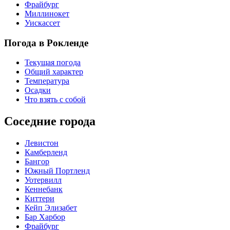
Фрайбург
Миллинокет
Уискассет
Погода в Рокленде
Текущая погода
Общий характер
Температура
Осадки
Что взять с собой
Соседние города
Левистон
Камберленд
Бангор
Южный Портленд
Уотервилл
Кеннебанк
Киттери
Кейп Элизабет
Бар Харбор
Фрайбург