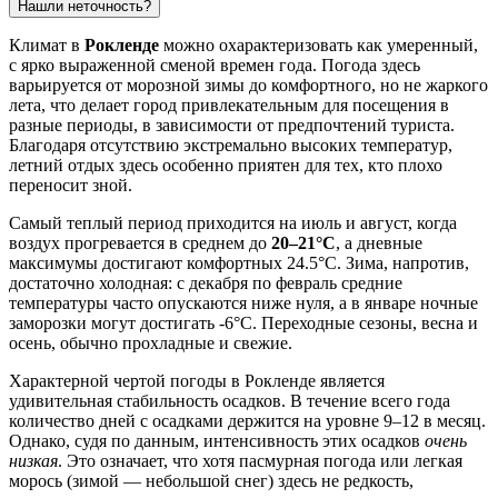
Нашли неточность?
Климат в
Рокленде
можно охарактеризовать как умеренный,
с ярко выраженной сменой времен года. Погода здесь
варьируется от морозной зимы до комфортного, но не жаркого
лета, что делает город привлекательным для посещения в
разные периоды, в зависимости от предпочтений туриста.
Благодаря отсутствию экстремально высоких температур,
летний отдых здесь особенно приятен для тех, кто плохо
переносит зной.
Самый теплый период приходится на июль и август, когда
воздух прогревается в среднем до
20–21°C
, а дневные
максимумы достигают комфортных 24.5°C. Зима, напротив,
достаточно холодная: с декабря по февраль средние
температуры часто опускаются ниже нуля, а в январе ночные
заморозки могут достигать -6°C. Переходные сезоны, весна и
осень, обычно прохладные и свежие.
Характерной чертой погоды в Рокленде является
удивительная стабильность осадков. В течение всего года
количество дней с осадками держится на уровне 9–12 в месяц.
Однако, судя по данным, интенсивность этих осадков
очень
низкая
. Это означает, что хотя пасмурная погода или легкая
морось (зимой — небольшой снег) здесь не редкость,