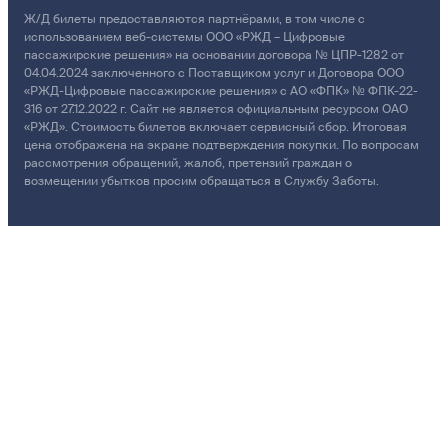
Ж/Д билеты предоставляются партнёрами, в том числе с
использованием веб-системы ООО «РЖД – Цифровые
пассажирские решения» на основании договора № ЦПР-1282 от
04.04.2024 заключенного с Поставщиком услуг и Договора ООО
«РЖД-Цифровые пассажирские решения» с АО «ФПК» № ФПК-22-
316 от 27.12.2022 г. Сайт не является официальным ресурсом ОАО
«РЖД». Стоимость билетов включает сервисный сбор. Итоговая
цена отображена на экране подтверждения покупки. По вопросам
рассмотрения обращений, жалоб, претензий граждан о
возмещении убытков просим обращаться в Службу Заботы.