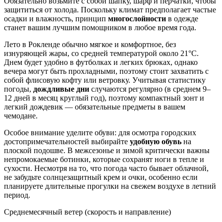
Обязательно возьмите с собой шапку, шарф и перчатки, чтобы
защититься от холода. Поскольку климат предполагает частые
осадки и влажность, принцип
многослойности
в одежде
станет вашим лучшим помощником в любое время года.
Лето в Рокленде обычно мягкое и комфортное, без
изнуряющей жары, со средней температурой около 21°C.
Днем будет удобно в футболках и легких брюках, однако
вечера могут быть прохладными, поэтому стоит захватить с
собой флисовую кофту или ветровку. Учитывая статистику
погоды,
дождливые дни
случаются регулярно (в среднем 9–
12 дней в месяц круглый год), поэтому компактный зонт и
легкий дождевик — обязательные предметы в вашем
чемодане.
Особое внимание уделите обуви: для осмотра городских
достопримечательностей выбирайте
удобную обувь
на
плоской подошве. В межсезонье и зимой критически важны
непромокаемые ботинки, которые сохранят ноги в тепле и
сухости. Несмотря на то, что погода часто бывает облачной,
не забудьте солнцезащитный крем и очки, особенно если
планируете длительные прогулки на свежем воздухе в летний
период.
Среднемесячный ветер (скорость и направление)