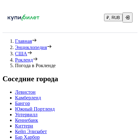
₽, RUB
Главная
Энциклопедия
США
Рокленд
Погода в Рокленде
Соседние города
Левистон
Камберленд
Бангор
Южный Портленд
Уотервилл
Кеннебанк
Киттери
Кейп Элизабет
Бар Харбор