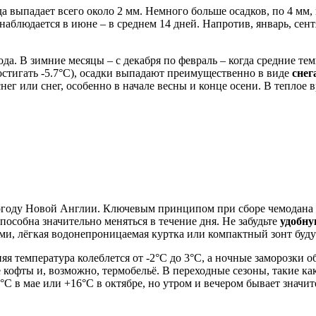
а выпадает всего около 2 мм. Немного больше осадков, по 4 мм, 
 наблюдается в июне – в среднем 14 дней. Напротив, январь, се
да. В зимние месяцы – с декабря по февраль – когда средние те
достигать -5.7°C), осадки выпадают преимущественно в виде
снег
нег или снег, особенно в начале весны и конце осени. В теплое в
огоду Новой Англии. Ключевым принципом при сборе чемодана
пособна значительно меняться в течение дня. Не забудьте
удобну
ами, лёгкая водонепроницаемая куртка или компактный зонт будут
дняя температура колеблется от -2°C до 3°C, а ночные заморозки 
офты и, возможно, термобельё. В переходные сезоны, такие как 
C в мае или +16°C в октябре, но утром и вечером бывает значи