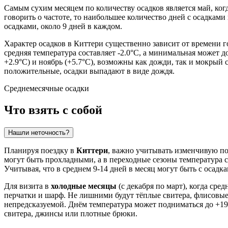
Самым сухим месяцем по количеству осадков является май, когд
говорить о частоте, то наибольшее количество дней с осадками
осадками, около 9 дней в каждом.
Характер осадков в Киттери существенно зависит от времени го
средняя температура составляет -2.0°C, а минимальная может 
+2.9°C) и ноябрь (+5.7°C), возможны как дожди, так и мокрый с
положительные, осадки выпадают в виде дождя.
Среднемесячные осадки
Что взять с собой
Нашли неточность?
Планируя поездку в
Киттери
, важно учитывать изменчивую п
могут быть прохладными, а в переходные сезоны температура с
Учитывая, что в среднем 9-14 дней в месяц могут быть с осадк
Для визита в
холодные месяцы
(с декабря по март), когда сре
перчатки и шарф. Не лишними будут тёплые свитера, флисовые к
непредсказуемой. Днём температура может подниматься до +19°
свитера, джинсы или плотные брюки.