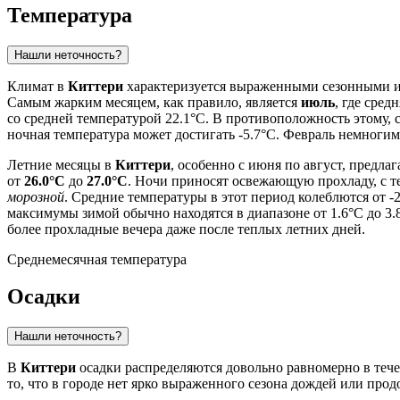
Температура
Нашли неточность?
Климат в
Киттери
характеризуется выраженными сезонными из
Самым жарким месяцем, как правило, является
июль
, где сред
со средней температурой 22.1°C. В противоположность этому
ночная температура может достигать -5.7°C. Февраль немногим 
Летние месяцы в
Киттери
, особенно с июня по август, предла
от
26.0°C
до
27.0°C
. Ночи приносят освежающую прохладу, с те
морозной
. Средние температуры в этот период колеблются от -
максимумы зимой обычно находятся в диапазоне от 1.6°C до 3.8
более прохладные вечера даже после теплых летних дней.
Среднемесячная температура
Осадки
Нашли неточность?
В
Киттери
осадки распределяются довольно равномерно в течен
то, что в городе нет ярко выраженного сезона дождей или про