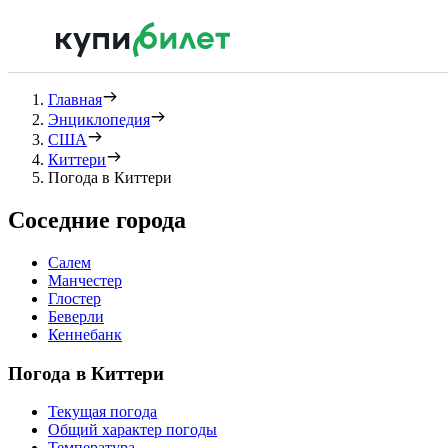
Главная
Энциклопедия
США
Киттери
Погода в Киттери
Соседние города
Салем
Манчестер
Глостер
Беверли
Кеннебанк
Погода в Киттери
Текущая погода
Общий характер погоды
Температура