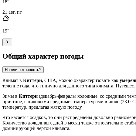
18
°
21 авг, пт
19
°
Общий характер погоды
Нашли неточность?
Климат в
Киттери
, США, можно охарактеризовать как
умерен
течение года, что типично для данного типа климата. Путешес
Зимы в
Киттери
(декабрь-февраль) холодные, со средними темп
приятное, с пиковыми средними температурами в июле (23.0°C)
температур, предлагая мягкую погоду.
Что касается осадков, то они распределены довольно равномерн
Количество дождливых дней в месяц также относительно стабиль
доминирующей чертой климата.