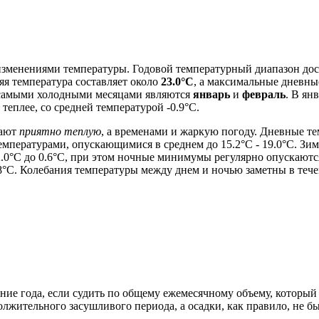
менениями температуры. Годовой температурный диапазон доста
няя температура составляет около
23.0°C
, а максимальные дневны
, самыми холодными месяцами являются
январь
и
февраль
. В ян
теплее, со средней температурой -0.9°C.
гают
приятно теплую
, а временами и жаркую погоду. Дневные те
мпературами, опускающимися в среднем до 15.2°C - 19.0°C. Зим
2.0°C до 0.6°C, при этом ночные минимумы регулярно опускаются
°C. Колебания температуры между днем и ночью заметны в течени
ие года, если судить по общему ежемесячному объему, который о
должительного засушливого периода, а осадки, как правило, не 