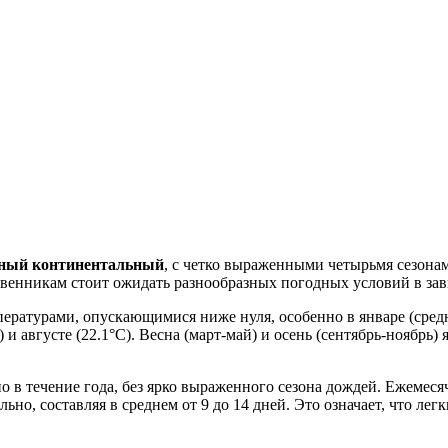
ный континентальный
, с четко выраженными четырьмя сезона
твенникам стоит ожидать разнообразных погодных условий в зав
ературами, опускающимися ниже нуля, особенно в январе (средня
 и августе (22.1°C). Весна (март-май) и осень (сентябрь-ноябр
о в течение года, без ярко выраженного сезона дождей. Ежемесяч
но, составляя в среднем от 9 до 14 дней. Это означает, что лег