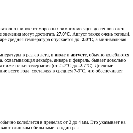
точно широк: от морозных зимних месяцев до теплого лета.
е значения могут достигать
27.0°C
. Август также очень теплый,
варе средняя температура опускается до
-2.0°C
, а минимальная
мпературы в разгар лета, в
июле
и
августе
, обычно колеблются
а, охватывающая декабрь, январь и февраль, бывает довольно
 ниже точки замерзания (от -5.7°C до -2.7°C). Дневные
е всего года, составляя в среднем 7-9°C, что обеспечивает
бычно колеблется в пределах от 2 до 4 мм. Это указывает на
бывают слишком обильными за один раз.