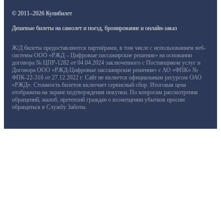
© 2011–2026 Купибилет
Дешевые билеты на самолет и поезд, бронирование и онлайн-заказ
Ж/Д билеты предоставляются партнёрами, в том числе с использованием веб-
системы ООО «РЖД – Цифровые пассажирские решения» на основании
договора № ЦПР-1282 от 04.04.2024 заключенного с Поставщиком услуг и
Договора ООО «РЖД-Цифровые пассажирские решения» с АО «ФПК» №
ФПК-22-316 от 27.12.2022 г. Сайт не является официальным ресурсом ОАО
«РЖД». Стоимость билетов включает сервисный сбор. Итоговая цена
отображена на экране подтверждения покупки. По вопросам рассмотрения
обращений, жалоб, претензий граждан о возмещении убытков просим
обращаться в Службу Заботы.