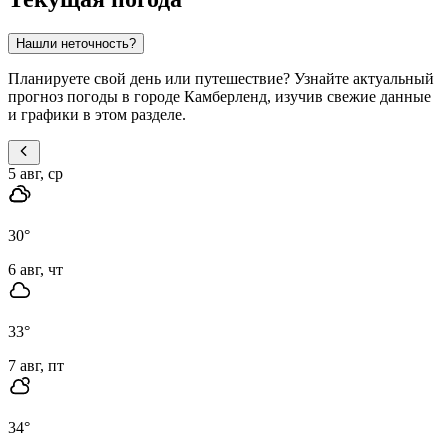
Нашли неточность?
Планируете свой день или путешествие? Узнайте актуальный
прогноз погоды в городе Камберленд, изучив свежие данные
и графики в этом разделе.
5 авг, ср
30
°
6 авг, чт
33
°
7 авг, пт
34
°