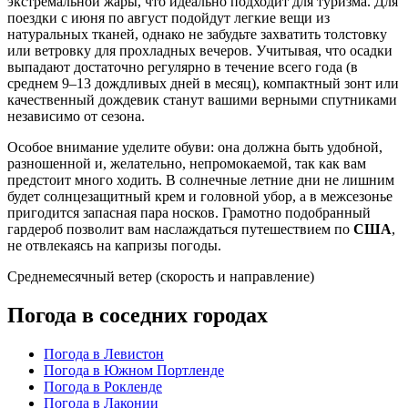
экстремальной жары, что идеально подходит для туризма. Для
поездки с июня по август подойдут легкие вещи из
натуральных тканей, однако не забудьте захватить толстовку
или ветровку для прохладных вечеров. Учитывая, что осадки
выпадают достаточно регулярно в течение всего года (в
среднем 9–13 дождливых дней в месяц), компактный зонт или
качественный дождевик станут вашими верными спутниками
независимо от сезона.
Особое внимание уделите обуви: она должна быть удобной,
разношенной и, желательно, непромокаемой, так как вам
предстоит много ходить. В солнечные летние дни не лишним
будет солнцезащитный крем и головной убор, а в межсезонье
пригодится запасная пара носков. Грамотно подобранный
гардероб позволит вам наслаждаться путешествием по
США
,
не отвлекаясь на капризы погоды.
Среднемесячный ветер (скорость и направление)
Погода в соседних городах
Погода в Левистон
Погода в Южном Портленде
Погода в Рокленде
Погода в Лаконии