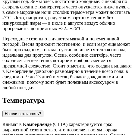
круглый год. Зимы здесь достаточно холодные: с декабря по
февраль средние температуры часто опускаются ниже нуля, а
в самые морозные ночи столбик термометра может достигать
-7°C. Лето, напротив, радует комфортным теплом без
изнуряющей жары — в июле и августе воздух обычно
прогревается до приятных +22...+26°C.
Переходные сезоны отличаются мягкой и переменчивой
погодой. Весна приходит постепенно, и если март еще может
быть прохладным, то к маю устанавливается теплая погода,
идеальная для прогулок. Осень, особенно сентябрь, часто
сохраняет летнее тепло, которое к ноябрю сменяется
предзимней свежестью. Стоит отметить, что осадки выпадают
в Камберленде довольно равномерно в течение всего года: в
среднем от 9 до 13 дней в месяц бывают дождливыми или
снежными, поэтому зонт будет полезным аксессуаром в
любой поездке.
Температура
Нашли неточность?
Климат в
Камберленде
(США) характеризуется ярко
выраженной сезонностью, что позволяет гостям города