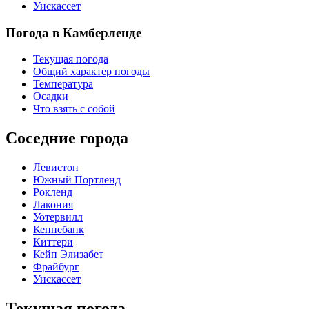
Уискассет
Погода в Камберленде
Текущая погода
Общий характер погоды
Температура
Осадки
Что взять с собой
Соседние города
Левистон
Южный Портленд
Рокленд
Лакония
Уотервилл
Кеннебанк
Киттери
Кейп Элизабет
Фрайбург
Уискассет
Текущая погода