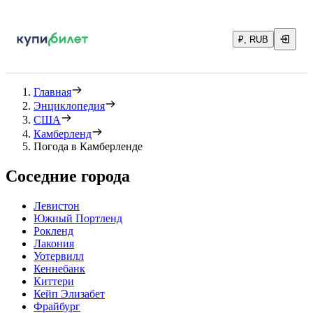
₽, RUB
Главная
Энциклопедия
США
Камберленд
Погода в Камберленде
Соседние города
Левистон
Южный Портленд
Рокленд
Лакония
Уотервилл
Кеннебанк
Киттери
Кейп Элизабет
Фрайбург