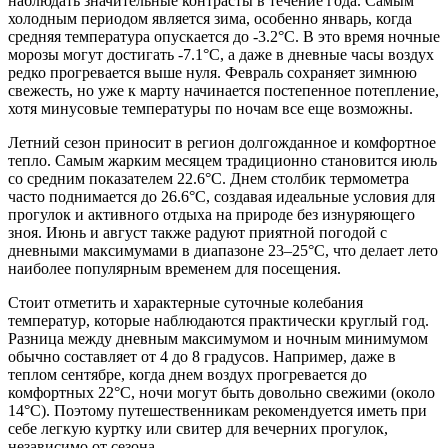
наблюдать значительные контрасты в течение года. Самым
холодным периодом является зима, особенно январь, когда
средняя температура опускается до -3.2°C. В это время ночные
морозы могут достигать -7.1°C, а даже в дневные часы воздух
редко прогревается выше нуля. Февраль сохраняет зимнюю
свежесть, но уже к марту начинается постепенное потепление,
хотя минусовые температуры по ночам все еще возможны.
Летний сезон приносит в регион долгожданное и комфортное
тепло. Самым жарким месяцем традиционно становится июль
со средним показателем 22.6°C. Днем столбик термометра
часто поднимается до 26.6°C, создавая идеальные условия для
прогулок и активного отдыха на природе без изнуряющего
зноя. Июнь и август также радуют приятной погодой с
дневными максимумами в диапазоне 23–25°C, что делает лето
наиболее популярным временем для посещения.
Стоит отметить и характерные суточные колебания
температур, которые наблюдаются практически круглый год.
Разница между дневным максимумом и ночным минимумом
обычно составляет от 4 до 8 градусов. Например, даже в
теплом сентябре, когда днем воздух прогревается до
комфортных 22°C, ночи могут быть довольно свежими (около
14°C). Поэтому путешественникам рекомендуется иметь при
себе легкую куртку или свитер для вечерних прогулок,
независимо от сезона.