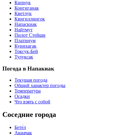
Кипнук
Конгиганак
Кветлук
Квигиллингок
Напаскиак
Найтмут
Пилот Стейшн
Платинум
Куинхагак
Токсук-Бей
Тулуксак
Погода в Напакиак
Текущая погода
Общий характер погоды
Температура
Осадки
Что взять с собой
Соседние города
Бете́л
Акиачак