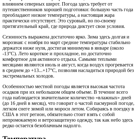
влиянием северных широт. Погода здесь требует от
путешественников хорошей подготовки: большую часть года
преобладают низкие температуры, а настоящая жара
практически отсутствует. Это суровый, но по-своему
притягательный край, где природа диктует свои условия.
Сезонность выражена достаточно ярко. Зима здесь долгая и
морозная: с ноября по март средние температуры стабильно
держатся ниже нуля, достигая минимума в январе (около
-13°C). Лето короткое и прохладное, но достаточно
комфортное для активного отдыха. Самыми теплыми
месяцами являются июль и август, когда воздух прогревается
в среднем до +13...+17°C, позволяя насладиться природой без
экстремальных холодов.
Особенностью местной погоды является высокая частота
осадков при их небольшом общем объеме. В течение всего
года наблюдается значительное количество «влажных» дней
(до 16 дней в месяц), что говорит о частой пасмурной погоде,
легком снеге зимой или мороси летом. Собираясь в поездку в
США в этот регион, обязательно стоит взять с собой
непромокаемую и ветрозащитную одежду, так как небо здесь
редко остается безоблачным надолго.
Температура