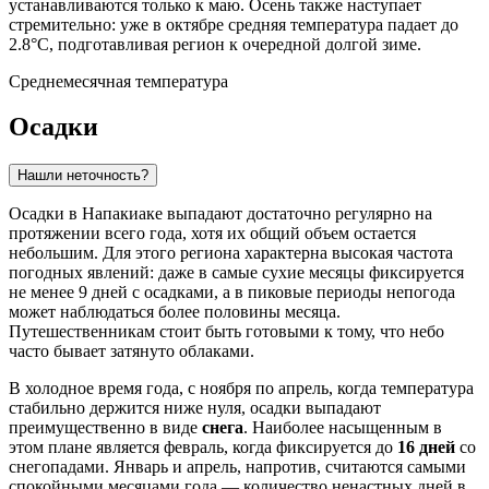
устанавливаются только к маю. Осень также наступает
стремительно: уже в октябре средняя температура падает до
2.8°C, подготавливая регион к очередной долгой зиме.
Среднемесячная температура
Осадки
Нашли неточность?
Осадки в
Напакиаке
выпадают достаточно регулярно на
протяжении всего года, хотя их общий объем остается
небольшим. Для этого региона характерна высокая частота
погодных явлений: даже в самые сухие месяцы фиксируется
не менее 9 дней с осадками, а в пиковые периоды непогода
может наблюдаться более половины месяца.
Путешественникам стоит быть готовыми к тому, что небо
часто бывает затянуто облаками.
В холодное время года, с ноября по апрель, когда температура
стабильно держится ниже нуля, осадки выпадают
преимущественно в виде
снега
. Наиболее насыщенным в
этом плане является февраль, когда фиксируется до
16 дней
со
снегопадами. Январь и апрель, напротив, считаются самыми
спокойными месяцами года — количество ненастных дней в