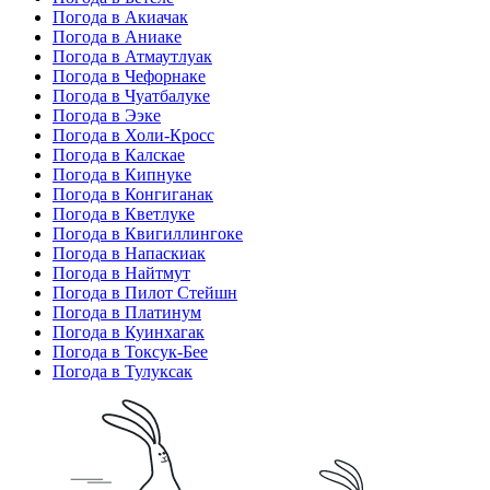
Погода в Акиачак
Погода в Аниаке
Погода в Атмаутлуак
Погода в Чефорнаке
Погода в Чуатбалуке
Погода в Ээке
Погода в Холи-Кросс
Погода в Калскае
Погода в Кипнуке
Погода в Конгиганак
Погода в Кветлуке
Погода в Квигиллингоке
Погода в Напаскиак
Погода в Найтмут
Погода в Пилот Стейшн
Погода в Платинум
Погода в Куинхагак
Погода в Токсук-Бее
Погода в Тулуксак