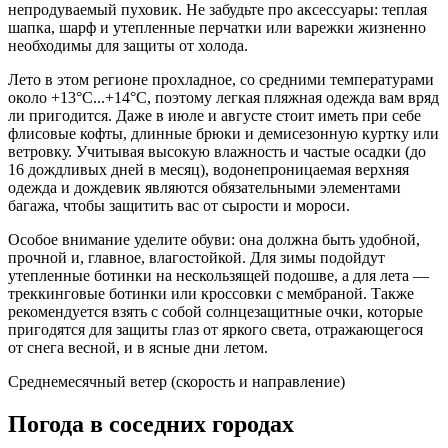
непродуваемый пуховик. Не забудьте про аксессуары: теплая
шапка, шарф и утепленные перчатки или варежки жизненно
необходимы для защиты от холода.
Лето в этом регионе прохладное, со средними температурами
около +13°C...+14°C, поэтому легкая пляжная одежда вам вряд
ли пригодится. Даже в июле и августе стоит иметь при себе
флисовые кофты, длинные брюки и демисезонную куртку или
ветровку. Учитывая высокую влажность и частые осадки (до
16 дождливых дней в месяц), водонепроницаемая верхняя
одежда и дождевик являются обязательными элементами
багажа, чтобы защитить вас от сырости и мороси.
Особое внимание уделите обуви: она должна быть удобной,
прочной и, главное, влагостойкой. Для зимы подойдут
утепленные ботинки на нескользящей подошве, а для лета —
треккинговые ботинки или кроссовки с мембраной. Также
рекомендуется взять с собой солнцезащитные очки, которые
пригодятся для защиты глаз от яркого света, отражающегося
от снега весной, и в ясные дни летом.
Среднемесячный ветер (скорость и направление)
Погода в соседних городах