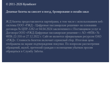
© 2011–2026 Купибилет
Дешевые билеты на самолет и поезд, бронирование и онлайн-заказ
Ж/Д билеты предоставляются партнёрами, в том числе с использованием веб-
системы ООО «РЖД – Цифровые пассажирские решения» на основании
договора № ЦПР-1282 от 04.04.2024 заключенного с Поставщиком услуг и
Договора ООО «РЖД-Цифровые пассажирские решения» с АО «ФПК» №
ФПК-22-316 от 27.12.2022 г. Сайт не является официальным ресурсом ОАО
«РЖД». Стоимость билетов включает сервисный сбор. Итоговая цена
отображена на экране подтверждения покупки. По вопросам рассмотрения
обращений, жалоб, претензий граждан о возмещении убытков просим
обращаться в Службу Заботы.