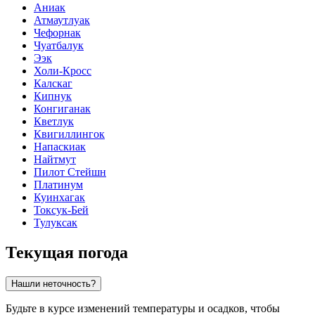
Аниак
Атмаутлуак
Чефорнак
Чуатбалук
Ээк
Холи-Кросс
Калскаг
Кипнук
Конгиганак
Кветлук
Квигиллингок
Напаскиак
Найтмут
Пилот Стейшн
Платинум
Куинхагак
Токсук-Бей
Тулуксак
Текущая погода
Нашли неточность?
Будьте в курсе изменений температуры и осадков, чтобы