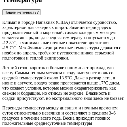
Нашли неточность?
Климат в городе
Напакиак
(США) отличается суровостью,
характерной для северных широт. Зимний период здесь
продолжительный и морозный: самым холодным месяцем
является январь, когда средняя температура опускается до
-12.8°C, а минимальные ночные показатели достигают
-15.7°C. Устойчивые отрицательные температуры держатся с
ноября по апрель, требуя от путешественников серьезной
подготовки и теплой экипировки.
Летний сезон короток и больше напоминает прохладную
весну. Самым теплым месяцем в году выступает июль со
средней температурой около 13.9°C. Даже в разгар лета, в
июне и августе, воздух редко прогревается выше 17°C днем,
что создает условия, которые можно охарактеризовать как
свежие и бодрящие, но отнюдь не жаркие. Влажность и
осадки присутствуют, но экстремального зноя здесь не бывает.
Перепады температур между дневным и ночным временем
суток относительно невелики и составляют в среднем 3–6
градусов в течение всего года. Весна приходит поздно:
положительные среднесуточные температуры