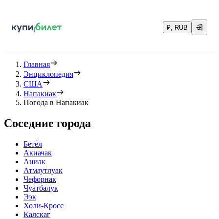
₽, RUB
Главная
Энциклопедия
США
Напакиак
Погода в Напакиак
Соседние города
Бете́л
Акиачак
Аниак
Атмаутлуак
Чефорнак
Чуатбалук
Ээк
Холи-Кросс
Калскаг