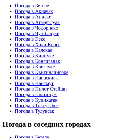
Погода в Бетеле
Погода в Акиачак
Погода в Аниаке
Погода в Атмаутлуак
Погода в Чефорнаке
Погода в Чуатбалуке
Погода в Ээке
Погода в Холи-Кросс
Погода в Калскае
Погода в Кипнуке
Погода в Конгиганак
Погода в Кветлуке
Погода в Квигиллингоке
Погода в Напаскиак
Погода в Найтмут
Погода в Пилот Стейшн
Погода в Платинум
Погода в Куинхагак
Погода в Токсук-Бее
Погода в Тулуксак
Погода в соседних городах
Погода в Бетеле