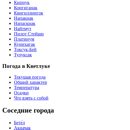
Кипнук
Конгиганак
Квигиллингок
Напакиак
Напаскиак
Найтмут
Пилот Стейшн
Платинум
Куинхагак
Токсук-Бей
Тулуксак
Погода в Кветлуке
Текущая погода
Общий характер
Температура
Осадки
Что взять с собой
Соседние города
Бете́л
Акиачак