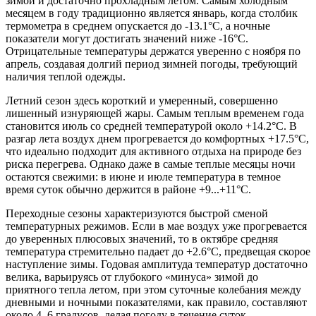
зимой и достаточно прохладным летом. Самым холодным
месяцем в году традиционно является январь, когда столбик
термометра в среднем опускается до -13.1°C, а ночные
показатели могут достигать значений ниже -16°C.
Отрицательные температуры держатся уверенно с ноября по
апрель, создавая долгий период зимней погоды, требующий
наличия теплой одежды.
Летний сезон здесь короткий и умеренный, совершенно
лишенный изнуряющей жары. Самым теплым временем года
становится июль со средней температурой около +14.2°C. В
разгар лета воздух днем прогревается до комфортных +17.5°C,
что идеально подходит для активного отдыха на природе без
риска перегрева. Однако даже в самые теплые месяцы ночи
остаются свежими: в июне и июле температура в темное
время суток обычно держится в районе +9...+11°C.
Переходные сезоны характеризуются быстрой сменой
температурных режимов. Если в мае воздух уже прогревается
до уверенных плюсовых значений, то в октябре средняя
температура стремительно падает до +2.6°C, предвещая скорое
наступление зимы. Годовая амплитуда температур достаточно
велика, варьируясь от глубокого «минуса» зимой до
приятного тепла летом, при этом суточные колебания между
дневными и ночными показателями, как правило, составляют
около 4–6 градусов, делая погоду в течение суток