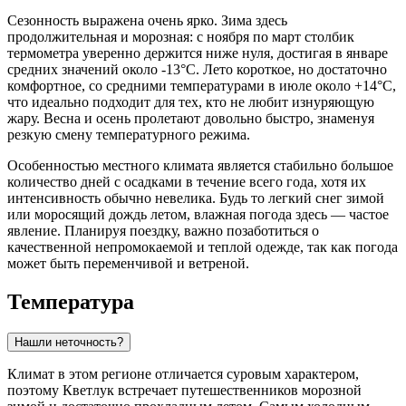
Сезонность выражена очень ярко. Зима здесь
продолжительная и морозная: с ноября по март столбик
термометра уверенно держится ниже нуля, достигая в январе
средних значений около -13°C. Лето короткое, но достаточно
комфортное, со средними температурами в июле около +14°C,
что идеально подходит для тех, кто не любит изнуряющую
жару. Весна и осень пролетают довольно быстро, знаменуя
резкую смену температурного режима.
Особенностью местного климата является стабильно большое
количество дней с осадками в течение всего года, хотя их
интенсивность обычно невелика. Будь то легкий снег зимой
или моросящий дождь летом, влажная погода здесь — частое
явление. Планируя поездку, важно позаботиться о
качественной непромокаемой и теплой одежде, так как погода
может быть переменчивой и ветреной.
Температура
Нашли неточность?
Климат в этом регионе отличается суровым характером,
поэтому
Кветлук
встречает путешественников морозной