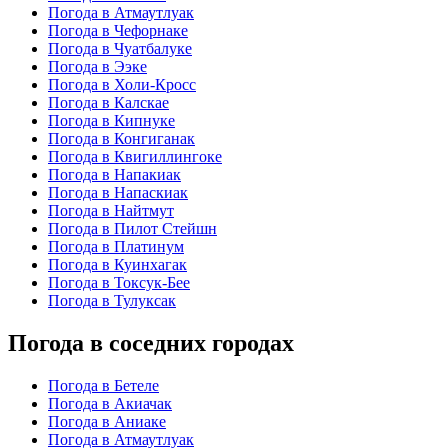
Погода в Атмаутлуак
Погода в Чефорнаке
Погода в Чуатбалуке
Погода в Ээке
Погода в Холи-Кросс
Погода в Калскае
Погода в Кипнуке
Погода в Конгиганак
Погода в Квигиллингоке
Погода в Напакиак
Погода в Напаскиак
Погода в Найтмут
Погода в Пилот Стейшн
Погода в Платинум
Погода в Куинхагак
Погода в Токсук-Бее
Погода в Тулуксак
Погода в соседних городах
Погода в Бетеле
Погода в Акиачак
Погода в Аниаке
Погода в Атмаутлуак