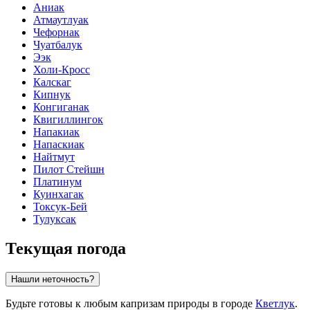
Аниак
Атмаутлуак
Чефорнак
Чуатбалук
Ээк
Холи-Кросс
Калскаг
Кипнук
Конгиганак
Квигиллингок
Напакиак
Напаскиак
Найтмут
Пилот Стейшн
Платинум
Куинхагак
Токсук-Бей
Тулуксак
Текущая погода
Нашли неточность?
Будьте готовы к любым капризам природы в городе
Кветлук
.