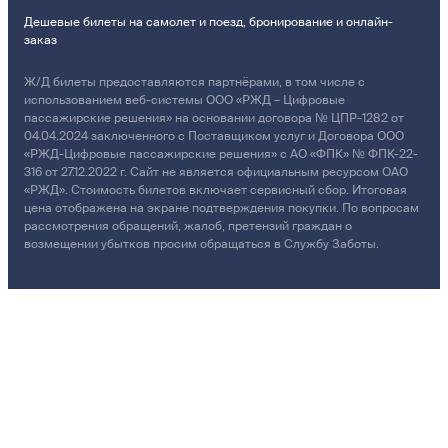
Дешевые билеты на самолет и поезд, бронирование и онлайн-
заказ
Ж/Д билеты предоставляются партнёрами, в том числе с
использованием веб-системы ООО «РЖД – Цифровые
пассажирские решения» на основании договора № ЦПР-1282 от
04.04.2024 заключенного с Поставщиком услуг и Договора ООО
«РЖД-Цифровые пассажирские решения» с АО «ФПК» № ФПК-22-
316 от 27.12.2022 г. Сайт не является официальным ресурсом ОАО
«РЖД». Стоимость билетов включает сервисный сбор. Итоговая
цена отображена на экране подтверждения покупки. По вопросам
рассмотрения обращений, жалоб, претензий граждан о
возмещении убытков просим обращаться в Службу Заботы.