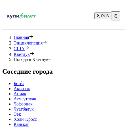
₽, RUB
Главная
Энциклопедия
США
Кветлук
Погода в Кветлуке
Соседние города
Бете́л
Акиачак
Аниак
Атмаутлуак
Чефорнак
Чуатбалук
Ээк
Холи-Кросс
Калскаг