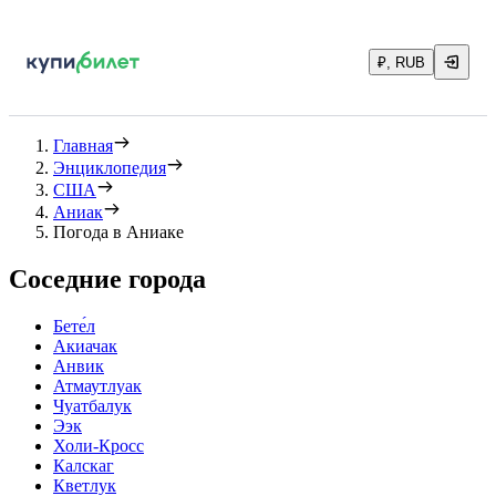
₽, RUB
Главная
Энциклопедия
США
Аниак
Погода в Аниаке
Соседние города
Бете́л
Акиачак
Анвик
Атмаутлуак
Чуатбалук
Ээк
Холи-Кросс
Калскаг
Кветлук