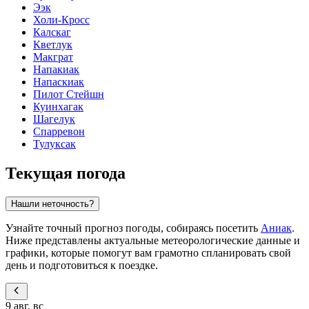
Ээк
Холи-Кросс
Калскаг
Кветлук
Макграт
Напакиак
Напаскиак
Пилот Стейшн
Куинхагак
Шагелук
Спарревон
Тулуксак
Текущая погода
Нашли неточность?
Узнайте точный прогноз погоды, собираясь посетить
Аниак
.
Ниже представлены актуальные метеорологические данные и
графики, которые помогут вам грамотно спланировать свой
день и подготовиться к поездке.
9 авг, вс