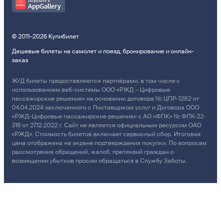
© 2011–2026 Купибилет
Дешевые билеты на самолет и поезд, бронирование и онлайн-
заказ
Ж/Д билеты предоставляются партнёрами, в том числе с
использованием веб-системы ООО «РЖД – Цифровые
пассажирские решения» на основании договора № ЦПР-1282 от
04.04.2024 заключенного с Поставщиком услуг и Договора ООО
«РЖД-Цифровые пассажирские решения» с АО «ФПК» № ФПК-22-
316 от 27.12.2022 г. Сайт не является официальным ресурсом ОАО
«РЖД». Стоимость билетов включает сервисный сбор. Итоговая
цена отображена на экране подтверждения покупки. По вопросам
рассмотрения обращений, жалоб, претензий граждан о
возмещении убытков просим обращаться в Службу Заботы.