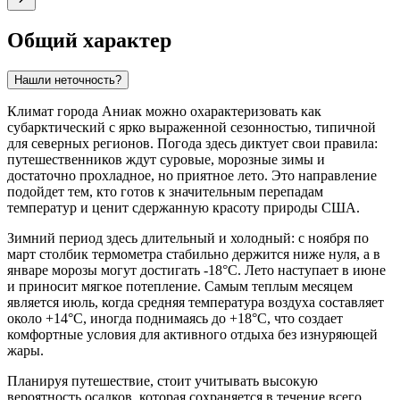
Общий характер
Нашли неточность?
Климат города
Аниак
можно охарактеризовать как
субарктический с ярко выраженной сезонностью, типичной
для северных регионов. Погода здесь диктует свои правила:
путешественников ждут суровые, морозные зимы и
достаточно прохладное, но приятное лето. Это направление
подойдет тем, кто готов к значительным перепадам
температур и ценит сдержанную красоту природы США.
Зимний период здесь длительный и холодный: с ноября по
март столбик термометра стабильно держится ниже нуля, а в
январе морозы могут достигать -18°C. Лето наступает в июне
и приносит мягкое потепление. Самым теплым месяцем
является июль, когда средняя температура воздуха составляет
около +14°C, иногда поднимаясь до +18°C, что создает
комфортные условия для активного отдыха без изнуряющей
жары.
Планируя путешествие, стоит учитывать высокую
вероятность осадков, которая сохраняется в течение всего