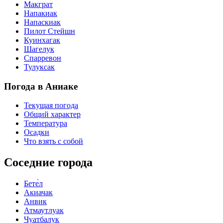
Макграт
Напакиак
Напаскиак
Пилот Стейшн
Куинхагак
Шагелук
Спарревон
Тулуксак
Погода в Аниаке
Текущая погода
Общий характер
Температура
Осадки
Что взять с собой
Соседние города
Бете́л
Акиачак
Анвик
Атмаутлуак
Чуатбалук