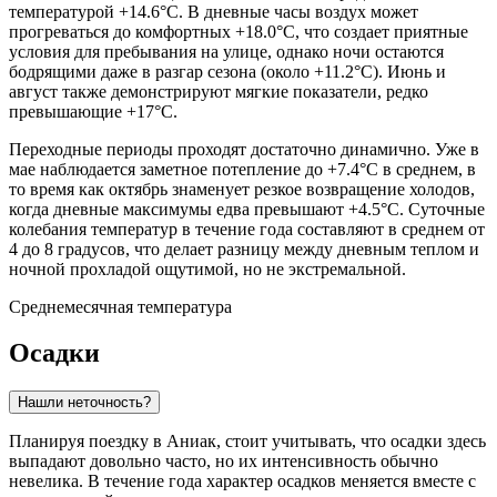
температурой +14.6°C. В дневные часы воздух может
прогреваться до комфортных +18.0°C, что создает приятные
условия для пребывания на улице, однако ночи остаются
бодрящими даже в разгар сезона (около +11.2°C). Июнь и
август также демонстрируют мягкие показатели, редко
превышающие +17°C.
Переходные периоды проходят достаточно динамично. Уже в
мае наблюдается заметное потепление до +7.4°C в среднем, в
то время как октябрь знаменует резкое возвращение холодов,
когда дневные максимумы едва превышают +4.5°C. Суточные
колебания температур в течение года составляют в среднем от
4 до 8 градусов, что делает разницу между дневным теплом и
ночной прохладой ощутимой, но не экстремальной.
Среднемесячная температура
Осадки
Нашли неточность?
Планируя поездку в
Аниак
, стоит учитывать, что осадки здесь
выпадают довольно часто, но их интенсивность обычно
невелика. В течение года характер осадков меняется вместе с