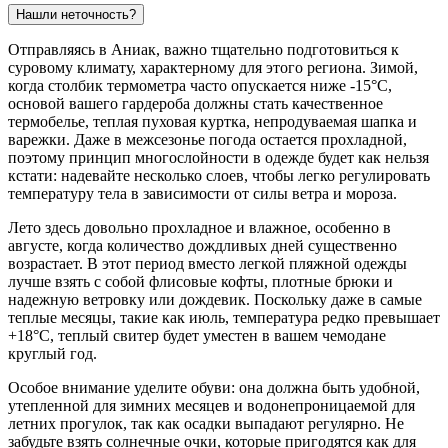
Нашли неточность?
Отправляясь в
Аниак
, важно тщательно подготовиться к
суровому климату, характерному для этого региона. Зимой,
когда столбик термометра часто опускается ниже -15°C,
основой вашего гардероба должны стать качественное
термобелье, теплая пуховая куртка, непродуваемая шапка и
варежки. Даже в межсезонье погода остается прохладной,
поэтому принцип многослойности в одежде будет как нельзя
кстати: надевайте несколько слоев, чтобы легко регулировать
температуру тела в зависимости от силы ветра и мороза.
Лето здесь довольно прохладное и влажное, особенно в
августе, когда количество дождливых дней существенно
возрастает. В этот период вместо легкой пляжной одежды
лучше взять с собой флисовые кофты, плотные брюки и
надежную ветровку или дождевик. Поскольку даже в самые
теплые месяцы, такие как июль, температура редко превышает
+18°C, теплый свитер будет уместен в вашем чемодане
круглый год.
Особое внимание уделите обуви: она должна быть удобной,
утепленной для зимних месяцев и водонепроницаемой для
летних прогулок, так как осадки выпадают регулярно. Не
забудьте взять солнечные очки, которые пригодятся как для