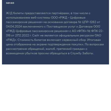
заказ
Ж/Д билеты предоставляются партнёрами, в том числе с
использованием веб-системы ООО «РЖД – Цифровые
пассажирские решения» на основании договора № ЦПР-1282 от
04.04.2024 заключенного с Поставщиком услуг и Договора ООО
«РЖД-Цифровые пассажирские решения» с АО «ФПК» № ФПК-22-
316 от 27.12.2022 г. Сайт не является официальным ресурсом ОАО
«РЖД». Стоимость билетов включает сервисный сбор. Итоговая
цена отображена на экране подтверждения покупки. По вопросам
рассмотрения обращений, жалоб, претензий граждан о
возмещении убытков просим обращаться в Службу Заботы.