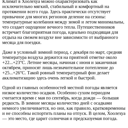
Климат в
Хоолехуа
можно охарактеризовать как
исключительно мягкий, стабильный и комфортный на
протяжении всего года. Здесь практически отсутствует
привычное для многих регионов деление на сезоны:
температурные колебания между зимой и летом минимальны,
что создает ощущение вечного тепла. Путешественников
встречает благоприятная погода, идеально подходящая для
отдыха на свежем воздухе вне зависимости от выбранного
месяца для поездки.
Даже в условный зимний период, с декабря по март, средняя
температура воздуха держится на приятной отметке около
+22...+23°C. Летние месяцы, начиная с июня и заканчивая
октябрем, приносят лишь незначительное потепление до
+25...+26°C. Такой ровный температурный фон делает
акклиматизацию здесь очень легкой и быстрой.
Одной из главных особенностей местной погоды является
низкое количество осадков. Особенно сухим периодом
считается время с мая по сентябрь, когда дожди — большая
редкость. В зимние месяцы количество дней с осадками
немного увеличивается, но они, как правило, кратковременны
и не способны испортить планы на отпуск. В целом, Хоолехуа
— это место, где царит солнечная и предсказуемая погода.