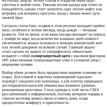
Футболки, шорты, летние платья и открытая обувь будут
уместны в любой сезон. Тяжелая теплая одежда вам точно не
понадобится, однако стоит захватить одну легкую кофту или
ветровку для вечерних прогулок, когда с океана может дуть
свежий бриз.
Согласно статистике, осадков в этом регионе выпадает крайне
мало, особенно в летние месяцы, когда дожди — большая
редкость. Тем не менее, если ваша поездка выпадает на период
с ноября по март, когда количество влажных дней немного
увеличивается, можно положить в чемодан компактный зонт
или легкий дождевик на всякий случай. Главный акцент
стоит сделать на защите от ультрафиолета: обязательно
возьмите с собой
солнцезащитный крем
с высоким фактором
SPF, качественные солнцезащитные очки и головной убор с
широкими полями.
Выбор обуви должен быть продиктован вашими планами на
отдых. Для пляжей и коротких перемещений идеально
подойдут сандалии или шлепанцы, а для осмотра природных
достопримечательностей
обязательно
возьмите удобные,
разношенные кроссовки. Стиль одежды в этой части США
расслабленный и неформальный, поэтому вечерние наряды и
строгие костюмы можно смело оставить дома, отдав
предпочтение комфорту и практичности.