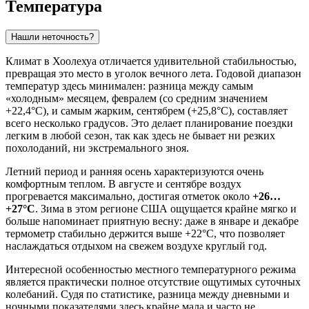
Температура
Нашли неточность?
Климат в
Хоолехуа
отличается удивительной стабильностью,
превращая это место в уголок вечного лета. Годовой диапазон
температур здесь минимален: разница между самым
«холодным» месяцем, февралем (со средним значением
+22,4°C), и самым жарким, сентябрем (+25,8°C), составляет
всего несколько градусов. Это делает планирование поездки
легким в любой сезон, так как здесь не бывает ни резких
похолоданий, ни экстремального зноя.
Летний период и ранняя осень характеризуются очень
комфортным теплом. В августе и сентябре воздух
прогревается максимально, достигая отметок около
+26…
+27°C
. Зима в этом регионе США ощущается крайне мягко и
больше напоминает приятную весну: даже в январе и декабре
термометр стабильно держится выше +22°C, что позволяет
наслаждаться отдыхом на свежем воздухе круглый год.
Интересной особенностью местного температурного режима
является практически полное отсутствие ощутимых суточных
колебаний. Судя по статистике, разница между дневными и
ночными показателями здесь крайне мала и часто не