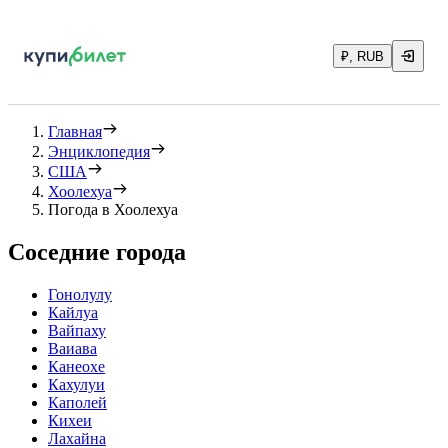
₽, RUB
Главная
Энциклопедия
США
Хоолехуа
Погода в Хоолехуа
Соседние города
Гонолулу
Кайлуа
Вайпаху
Ваиава
Канеохе
Кахулуи
Каполей
Кихеи
Лахайна