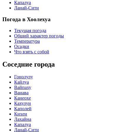
Капалуа
Ланай-Сити
Погода в Хоолехуа
Текущая погода
Общий характер погоды
Температура
Осадки
Что взять с собой
Соседние города
Гонолулу
Кайлуа
Вайпаху
Ваиава
Канеохе
Кахулуи
Каполей
Кихеи
Лахайна
Капалуа
Ланай-Сити