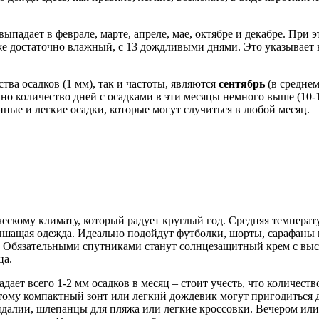
выпадает в феврале, марте, апреле, мае, октябре и декабре. При 
е достаточно влажный, с 13 дождливыми днями. Это указывает н
ва осадков (1 мм), так и частоты, являются
сентябрь
(в среднем
 но количество дней с осадками в эти месяцы немного выше (10-1
ные и легкие осадки, которые могут случиться в любой месяц.
ческому климату, который радует круглый год. Средняя температ
ышащая одежда. Идеально подойдут футболки, шорты, сарафаны и
 Обязательными спутниками станут солнцезащитный крем с высо
ца.
дает всего 1-2 мм осадков в месяц – стоит учесть, что количес
Поэтому компактный зонт или легкий дождевик могут пригодитьс
ндалии, шлепанцы для пляжа или легкие кроссовки. Вечером ил