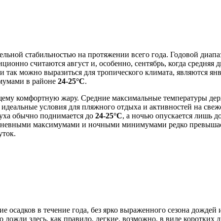
ельной стабильностью на протяжении всего года. Годовой диапаз
ционно считаются август и, особенно, сентябрь, когда средняя 
и так можно выразиться для тропического климата, являются ян
мумами в районе
24-25°C
.
оящему комфортную жару. Средние максимальные температуры дер
т идеальные условия для пляжного отдыха и активностей на свеж
духа обычно поднимается до
24-25°C
, а ночью опускается лишь д
 дневными максимумами и ночными минимумами редко превыша
уток.
 осадков в течение года, без ярко выраженного сезона дождей 
 что дожди здесь, как правило, легкие, возможно, в виде коротк