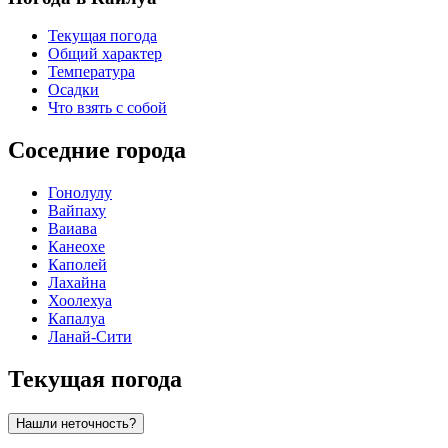
Текущая погода
Общий характер
Температура
Осадки
Что взять с собой
Соседние города
Гонолулу
Вайпаху
Ваиава
Канеохе
Каполей
Лахайна
Хоолехуа
Капалуа
Ланай-Сити
Текущая погода
Нашли неточность?