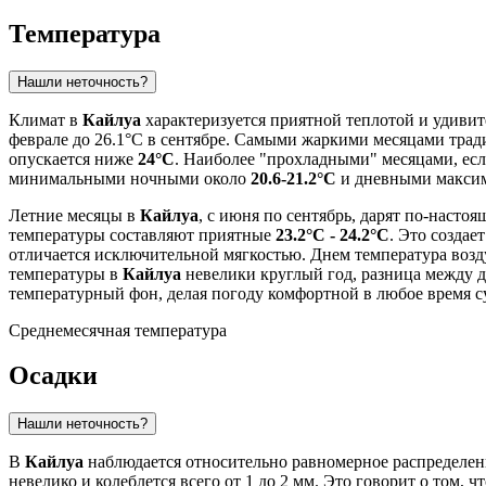
Температура
Нашли неточность?
Климат в
Кайлуа
характеризуется приятной теплотой и удивит
феврале до 26.1°C в сентябре. Самыми жаркими месяцами тради
опускается ниже
24°C
. Наиболее "прохладными" месяцами, есл
минимальными ночными около
20.6-21.2°C
и дневными макси
Летние месяцы в
Кайлуа
, с июня по сентябрь, дарят по-наст
температуры составляют приятные
23.2°C - 24.2°C
. Это создае
отличается исключительной мягкостью. Днем температура воз
температуры в
Кайлуа
невелики круглый год, разница между
температурный фон, делая погоду комфортной в любое время с
Среднемесячная температура
Осадки
Нашли неточность?
В
Кайлуа
наблюдается относительно равномерное распределение
невелико и колеблется всего от 1 до 2 мм. Это говорит о том,