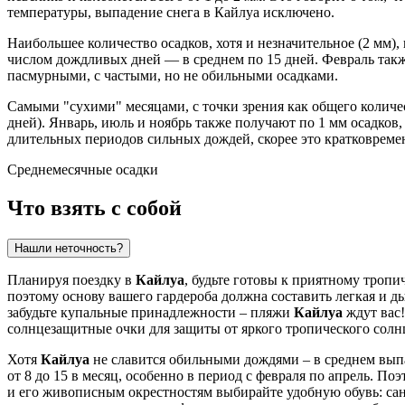
температуры, выпадение снега в Кайлуа исключено.
Наибольшее количество осадков, хотя и незначительное (2 мм), 
числом дождливых дней — в среднем по 15 дней. Февраль такж
пасмурными, с частыми, но не обильными осадками.
Самыми "сухими" месяцами, с точки зрения как общего количест
дней). Январь, июль и ноябрь также получают по 1 мм осадков,
длительных периодов сильных дождей, скорее это кратковремен
Среднемесячные осадки
Что взять с собой
Нашли неточность?
Планируя поездку в
Кайлуа
, будьте готовы к приятному тропи
поэтому основу вашего гардероба должна составить легкая и д
забудьте купальные принадлежности – пляжи
Кайлуа
ждут вас!
солнцезащитные очки для защиты от яркого тропического солн
Хотя
Кайлуа
не славится обильными дождями – в среднем выпа
от 8 до 15 в месяц, особенно в период с февраля по апрель. 
и его живописным окрестностям выбирайте удобную обувь: са