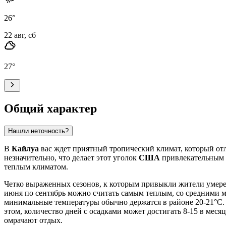
26
°
22 авг, сб
27
°
Общий характер
Нашли неточность?
В
Кайлуа
вас ждет приятный тропический климат, который отл
незначительно, что делает этот уголок
США
привлекательным д
теплым климатом.
Четко выраженных сезонов, к которым привыкли жители умер
июня по сентябрь можно считать самым теплым, со средними м
минимальные температуры обычно держатся в районе 20-21°C. 
этом, количество дней с осадками может достигать 8-15 в месяц
омрачают отдых.