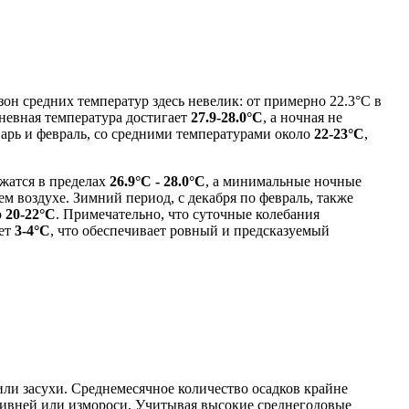
он средних температур здесь невелик: от примерно 22.3°C в
дневная температура достигает
27.9-28.0°C
, а ночная не
варь и февраль, со средними температурами около
22-23°C
,
жатся в пределах
26.9°C - 28.0°C
, а минимальные ночные
ем воздухе. Зимний период, с декабря по февраль, также
о
20-22°C
. Примечательно, что суточные колебания
ет
3-4°C
, что обеспечивает ровный и предсказуемый
или засухи. Среднемесячное количество осадков крайне
их ливней или измороси. Учитывая высокие среднегодовые