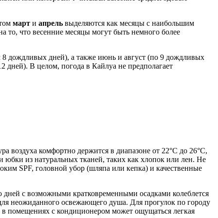
этом
март
и
апрель
выделяются как месяцы с наибольшим
а то, что весенние месяцы могут быть немного более
 8 дождливых дней), а также июнь и август (по 9 дождливых
2 дней). В целом, погода в Кайлуа не предполагает
ура воздуха комфортно держится в диапазоне от 22°C до 26°C,
 юбки из натуральных тканей, таких как хлопок или лен. Не
ким SPF, головной убор (шляпа или кепка) и качественные
тво дней с возможными кратковременными осадками колеблется
я для неожиданного освежающего душа. Для прогулок по городу
и в помещениях с кондиционером может ощущаться легкая