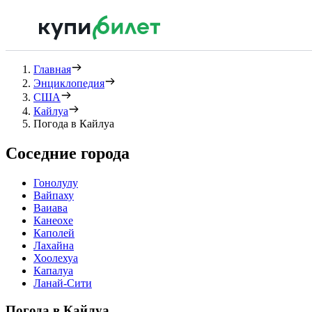
Главная
Энциклопедия
США
Кайлуа
Погода в Кайлуа
Соседние города
Гонолулу
Вайпаху
Ваиава
Канеохе
Каполей
Лахайна
Хоолехуа
Капалуа
Ланай-Сити
Погода в Кайлуа