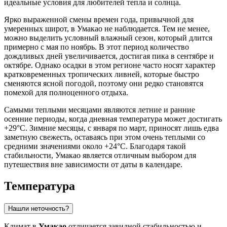
идеальные условия для любителей тепла и солнца.
Ярко выраженной смены времен года, привычной для
умеренных широт, в Умакао не наблюдается. Тем не менее,
можно выделить условный влажный сезон, который длится
примерно с мая по ноябрь. В этот период количество
дождливых дней увеличивается, достигая пика в сентябре и
октябре. Однако осадки в этом регионе часто носят характер
кратковременных тропических ливней, которые быстро
сменяются ясной погодой, поэтому они редко становятся
помехой для полноценного отдыха.
Самыми теплыми месяцами являются летние и ранние
осенние периоды, когда дневная температура может достигать
+29°C. Зимние месяцы, с января по март, приносят лишь едва
заметную свежесть, оставаясь при этом очень теплыми со
средними значениями около +24°C. Благодаря такой
стабильности, Умакао является отличным выбором для
путешествия вне зависимости от даты в календаре.
Температура
Нашли неточность?
Климат в
Умакао
отличается завидной стабильностью и