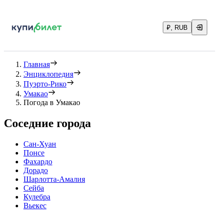
₽, RUB
Главная
Энциклопедия
Пуэрто-Рико
Умакао
Погода в Умакао
Соседние города
Сан-Хуан
Понсе
Фахардо
Дорадо
Шарлотта-Амалия
Сейба
Кулебра
Вьекес