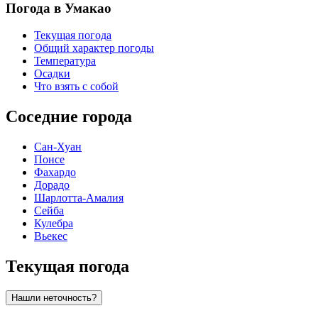
Погода в Умакао
Текущая погода
Общий характер погоды
Температура
Осадки
Что взять с собой
Соседние города
Сан-Хуан
Понсе
Фахардо
Дорадо
Шарлотта-Амалия
Сейба
Кулебра
Вьекес
Текущая погода
Нашли неточность?