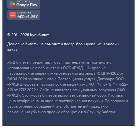
© 2011–2026 Купибилет
Дешевые билеты на самолет и поезд, бронирование и онлайн-
заказ
Ж/Д билеты предоставляются партнёрами, в том числе с
использованием веб-системы ООО «РЖД – Цифровые
пассажирские решения» на основании договора № ЦПР-1282 от
04.04.2024 заключенного с Поставщиком услуг и Договора ООО
«РЖД-Цифровые пассажирские решения» с АО «ФПК» № ФПК-22-
316 от 27.12.2022 г. Сайт не является официальным ресурсом ОАО
«РЖД». Стоимость билетов включает сервисный сбор. Итоговая
цена отображена на экране подтверждения покупки. По вопросам
рассмотрения обращений, жалоб, претензий граждан о
возмещении убытков просим обращаться в Службу Заботы.