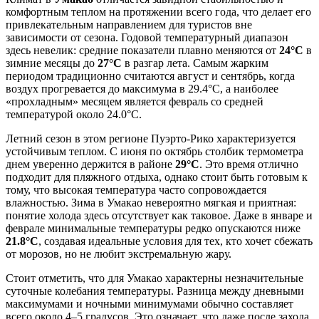
комфортным теплом на протяжении всего года, что делает его
привлекательным направлением для туристов вне
зависимости от сезона. Годовой температурный диапазон
здесь невелик: средние показатели плавно меняются от
24°C
в
зимние месяцы до
27°C
в разгар лета. Самым жарким
периодом традиционно считаются август и сентябрь, когда
воздух прогревается до максимума в 29.4°C, а наиболее
«прохладным» месяцем является февраль со средней
температурой около 24.0°C.
Летний сезон в этом регионе Пуэрто-Рико характеризуется
устойчивым теплом. С июня по октябрь столбик термометра
днем уверенно держится в районе
29°C
. Это время отлично
подходит для пляжного отдыха, однако стоит быть готовым к
тому, что высокая температура часто сопровождается
влажностью. Зима в Умакао невероятно мягкая и приятная:
понятие холода здесь отсутствует как таковое. Даже в январе и
феврале минимальные температуры редко опускаются ниже
21.8°C
, создавая идеальные условия для тех, кто хочет сбежать
от морозов, но не любит экстремальную жару.
Стоит отметить, что для Умакао характерны незначительные
суточные колебания температуры. Разница между дневными
максимумами и ночными минимумами обычно составляет
всего около 4–5 градусов. Это означает, что даже после захода