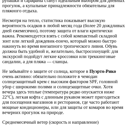
рубашки и сарафаны станут идеальным выбором для дневных
прогулок, а купальные принадлежности обязательны для
пляжного отдыха.
Несмотря на тепло, статистика показывает высокую
вероятность осадков в любой месяц года (более 20 дождливых
дней ежемесячно), поэтому защита от влаги критически
важна. Рекомендуется взять с собой компактный складной
зонт или легкий дождевик-пончо, который можно быстро
накинуть во время внезапного тропического ливня. Обувь
должна быть удобной и, желательно, быстросохнущей: для
экскурсий подойдут легкие кроссовки или треккинговые
сандалии, а для пляжа — сланцы.
Не забывайте о защите от солнца, которое в
Пуэрто-Рико
очень активно: обязательно положите в чемодан
солнцезащитный крем с высоким фактором SPF, головной
убор с широкими полями и солнцезащитные очки. Хотя
вечера здесь теплые (температура редко опускается ниже
22°C), легкая кофта с длинным рукавом может пригодиться
для посещения магазинов и ресторанов, где часто работают
мощные кондиционеры, или для защиты от комаров во время
вечерних прогулок на природе.
Среднемесячный ветер (скорость и направление)