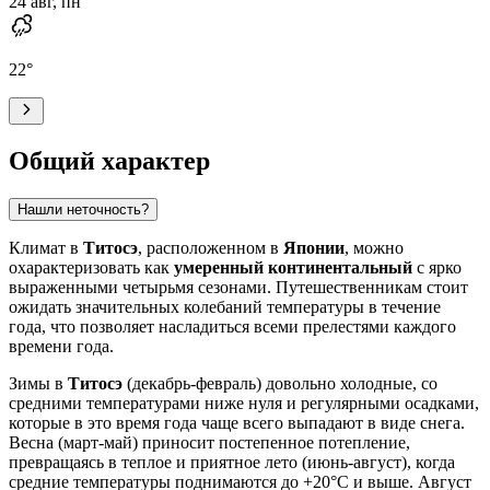
24 авг, пн
22
°
Общий характер
Нашли неточность?
Климат в
Титосэ
, расположенном в
Японии
, можно
охарактеризовать как
умеренный континентальный
с ярко
выраженными четырьмя сезонами. Путешественникам стоит
ожидать значительных колебаний температуры в течение
года, что позволяет насладиться всеми прелестями каждого
времени года.
Зимы в
Титосэ
(декабрь-февраль) довольно холодные, со
средними температурами ниже нуля и регулярными осадками,
которые в это время года чаще всего выпадают в виде снега.
Весна (март-май) приносит постепенное потепление,
превращаясь в теплое и приятное лето (июнь-август), когда
средние температуры поднимаются до +20°C и выше. Август