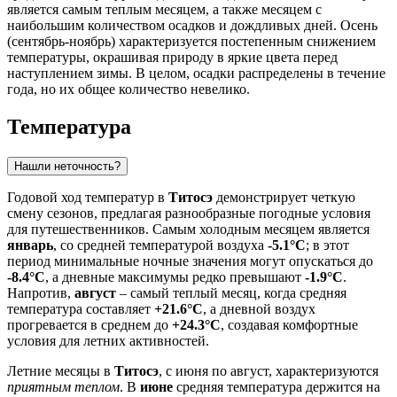
является самым теплым месяцем, а также месяцем с
наибольшим количеством осадков и дождливых дней. Осень
(сентябрь-ноябрь) характеризуется постепенным снижением
температуры, окрашивая природу в яркие цвета перед
наступлением зимы. В целом, осадки распределены в течение
года, но их общее количество невелико.
Температура
Нашли неточность?
Годовой ход температур в
Титосэ
демонстрирует четкую
смену сезонов, предлагая разнообразные погодные условия
для путешественников. Самым холодным месяцем является
январь
, со средней температурой воздуха
-5.1°C
; в этот
период минимальные ночные значения могут опускаться до
-8.4°C
, а дневные максимумы редко превышают
-1.9°C
.
Напротив,
август
– самый теплый месяц, когда средняя
температура составляет
+21.6°C
, а дневной воздух
прогревается в среднем до
+24.3°C
, создавая комфортные
условия для летних активностей.
Летние месяцы в
Титосэ
, с июня по август, характеризуются
приятным теплом
. В
июне
средняя температура держится на