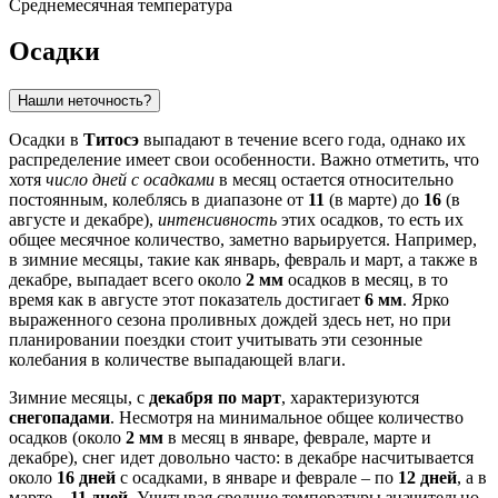
Среднемесячная температура
Осадки
Нашли неточность?
Осадки в
Титосэ
выпадают в течение всего года, однако их
распределение имеет свои особенности. Важно отметить, что
хотя
число дней с осадками
в месяц остается относительно
постоянным, колеблясь в диапазоне от
11
(в марте) до
16
(в
августе и декабре),
интенсивность
этих осадков, то есть их
общее месячное количество, заметно варьируется. Например,
в зимние месяцы, такие как январь, февраль и март, а также в
декабре, выпадает всего около
2 мм
осадков в месяц, в то
время как в августе этот показатель достигает
6 мм
. Ярко
выраженного сезона проливных дождей здесь нет, но при
планировании поездки стоит учитывать эти сезонные
колебания в количестве выпадающей влаги.
Зимние месяцы, с
декабря по март
, характеризуются
снегопадами
. Несмотря на минимальное общее количество
осадков (около
2 мм
в месяц в январе, феврале, марте и
декабре), снег идет довольно часто: в декабре насчитывается
около
16 дней
с осадками, в январе и феврале – по
12 дней
, а в
марте –
11 дней
. Учитывая средние температуры значительно