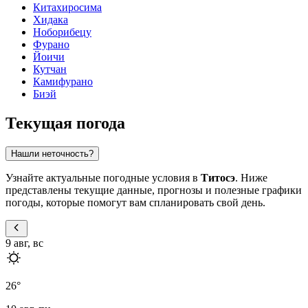
Китахиросима
Хидака
Ноборибецу
Фурано
Йоичи
Кутчан
Камифурано
Биэй
Текущая погода
Нашли неточность?
Узнайте актуальные погодные условия в
Титосэ
. Ниже
представлены текущие данные, прогнозы и полезные графики
погоды, которые помогут вам спланировать свой день.
9 авг, вс
26
°