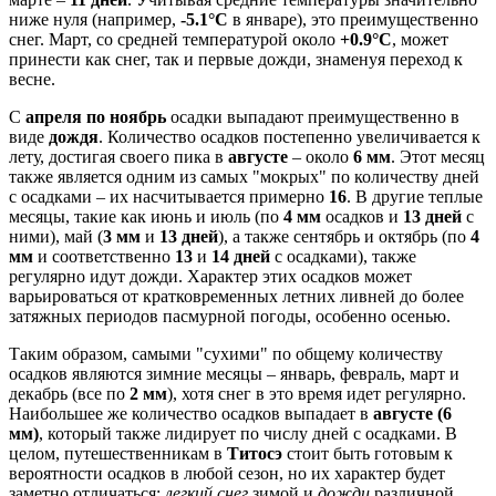
ниже нуля (например,
-5.1°C
в январе), это преимущественно
снег. Март, со средней температурой около
+0.9°C
, может
принести как снег, так и первые дожди, знаменуя переход к
весне.
С
апреля по ноябрь
осадки выпадают преимущественно в
виде
дождя
. Количество осадков постепенно увеличивается к
лету, достигая своего пика в
августе
– около
6 мм
. Этот месяц
также является одним из самых "мокрых" по количеству дней
с осадками – их насчитывается примерно
16
. В другие теплые
месяцы, такие как июнь и июль (по
4 мм
осадков и
13 дней
с
ними), май (
3 мм
и
13 дней
), а также сентябрь и октябрь (по
4
мм
и соответственно
13
и
14 дней
с осадками), также
регулярно идут дожди. Характер этих осадков может
варьироваться от кратковременных летних ливней до более
затяжных периодов пасмурной погоды, особенно осенью.
Таким образом, самыми "сухими" по общему количеству
осадков являются зимние месяцы – январь, февраль, март и
декабрь (все по
2 мм
), хотя снег в это время идет регулярно.
Наибольшее же количество осадков выпадает в
августе (6
мм)
, который также лидирует по числу дней с осадками. В
целом, путешественникам в
Титосэ
стоит быть готовым к
вероятности осадков в любой сезон, но их характер будет
заметно отличаться:
легкий снег
зимой и
дожди
различной