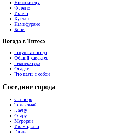
Ноборибецу
Фурано
Йоичи
Кутчан
Камифурано
Биэй
Погода в Титосэ
Текущая погода
Общий характер
Температура
Осадки
Что взять с собой
Соседние города
Саппоро
Томакомай
Эбецу
Отару
Муроран
Ивамидзава
Энива