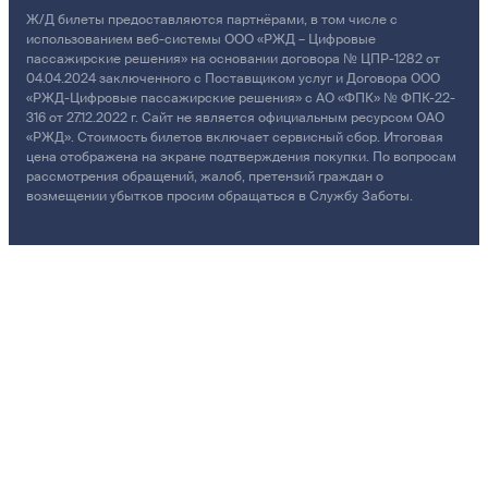
Ж/Д билеты предоставляются партнёрами, в том числе с
использованием веб-системы ООО «РЖД – Цифровые
пассажирские решения» на основании договора № ЦПР-1282 от
04.04.2024 заключенного с Поставщиком услуг и Договора ООО
«РЖД-Цифровые пассажирские решения» с АО «ФПК» № ФПК-22-
316 от 27.12.2022 г. Сайт не является официальным ресурсом ОАО
«РЖД». Стоимость билетов включает сервисный сбор. Итоговая
цена отображена на экране подтверждения покупки. По вопросам
рассмотрения обращений, жалоб, претензий граждан о
возмещении убытков просим обращаться в Службу Заботы.