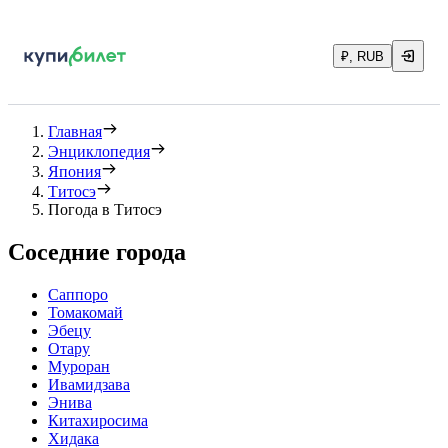
₽, RUB
Главная
Энциклопедия
Япония
Титосэ
Погода в Титосэ
Соседние города
Саппоро
Томакомай
Эбецу
Отару
Муроран
Ивамидзава
Энива
Китахиросима
Хидака