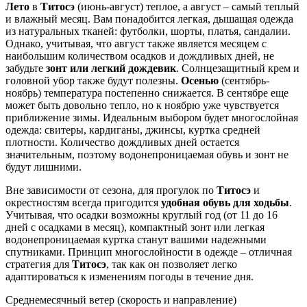
Лето
в
Титосэ
(июнь-август) теплое, а август – самый теплый
и влажный месяц. Вам понадобится легкая, дышащая одежда
из натуральных тканей: футболки, шорты, платья, сандалии.
Однако, учитывая, что август также является месяцем с
наибольшим количеством осадков и дождливых дней, не
забудьте
зонт или легкий дождевик
. Солнцезащитный крем и
головной убор также будут полезны.
Осенью
(сентябрь-
ноябрь) температура постепенно снижается. В сентябре еще
может быть довольно тепло, но к ноябрю уже чувствуется
приближение зимы. Идеальным выбором будет многослойная
одежда: свитеры, кардиганы, джинсы, куртка средней
плотности. Количество дождливых дней остается
значительным, поэтому водонепроницаемая обувь и зонт не
будут лишними.
Вне зависимости от сезона, для прогулок по
Титосэ
и
окрестностям всегда пригодится
удобная обувь для ходьбы
.
Учитывая, что осадки возможны круглый год (от 11 до 16
дней с осадками в месяц), компактный зонт или легкая
водонепроницаемая куртка станут вашими надежными
спутниками. Принцип многослойности в одежде – отличная
стратегия для
Титосэ
, так как он позволяет легко
адаптироваться к изменениям погоды в течение дня.
Среднемесячный ветер (скорость и направление)