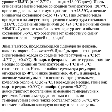
уровне
+15.8°C
(от +12.7°C ночью до +18.9°C днем).
Июль
становится заметно теплее со средней температурой
+20.7°C
,
при этом дневные максимумы достигают
+23.5°C
, а ночные
минимумы составляют около
+17.9°C
. Пик летнего тепла
приходится на
август
, когда средняя температура составляет
+21.6°C
, с дневными значениями до
+24.3°C
и ночными около
+19.0°C
. Суточные колебания температур летом обычно
составляют 5-6°C, что обеспечивает комфортную смену
дневного тепла вечерней прохладой.
Зима в
Титосэ
, продолжающаяся с декабря по февраль,
является
морозной и снежной
.
Декабрь
приносит первые
значительные холода со средней температурой
-2.2°C
(от
-4.7°C до +0.4°C).
Январь
и
февраль
– самые суровые зимние
месяцы со средними температурами
-5.1°C
и
-4.5°C
соответственно. Ночью столбик термометра регулярно
опускается до
-8°C
и ниже (например, -8.4°C в январе), а
дневные максимумы часто остаются отрицательными,
колеблясь около
-1°C
до
-2°C
. Переходные месяцы, такие как
март
(средняя +0.9°C) и
ноябрь
(средняя +5.2°C),
демонстрируют постепенное изменение температурных
режимов. Разница между дневными и ночными
температурами зимой также составляет около 5-7°C, что
означает стабильно холодную погоду в течение суток.