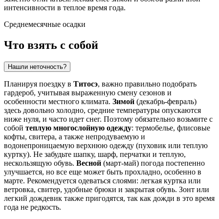
интенсивности в теплое время года.
Среднемесячные осадки
Что взять с собой
Нашли неточность?
Планируя поездку в
Титосэ
, важно правильно подобрать
гардероб, учитывая выраженную смену сезонов и
особенности местного климата.
Зимой
(декабрь-февраль)
здесь довольно холодно, средние температуры опускаются
ниже нуля, и часто идет снег. Поэтому обязательно возьмите с
собой
теплую многослойную одежду
: термобелье, флисовые
кофты, свитера, а также непродуваемую и
водонепроницаемую верхнюю одежду (пуховик или теплую
куртку). Не забудьте шапку, шарф, перчатки и теплую,
нескользящую обувь.
Весной
(март-май) погода постепенно
улучшается, но все еще может быть прохладно, особенно в
марте. Рекомендуется одеваться слоями: легкая куртка или
ветровка, свитер, удобные брюки и закрытая обувь. Зонт или
легкий дождевик также пригодятся, так как дожди в это время
года не редкость.