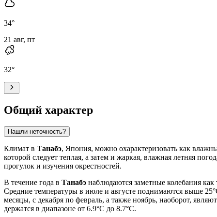
34
°
21 авг, пт
32
°
Общий характер
Нашли неточность?
Климат в
Танабэ
, Япония, можно охарактеризовать как влажн
которой следует теплая, а затем и жаркая, влажная летняя по
прогулок и изучения окрестностей.
В течение года в
Танабэ
наблюдаются заметные колебания как т
Средние температуры в июле и августе поднимаются выше 25°C
месяцы, с декабря по февраль, а также ноябрь, наоборот, яв
держатся в диапазоне от 6.9°C до 8.7°C.