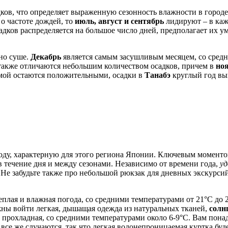
ков, что определяет выраженную сезонность влажности в город
 о частоте дождей, то
июль, август и сентябрь
лидируют – в каж
садков распределяется на большое число дней, предполагает их 
но суше.
Декабрь
является самым засушливым месяцем, со средн
также отличаются небольшим количеством осадков, причем в
но
имой остаются положительными, осадки в
Танабэ
круглый год вы
оду, характерную для этого региона Японии. Ключевым моменто
в течение дня и между сезонами. Независимо от времени года,
уд
 Не забудьте также про небольшой рюкзак для дневных экскурсий
теплая и влажная погода, со средними температурами от 21°C до 
жны войти легкая, дышащая одежда из натуральных тканей,
солн
но прохладная, со средними температурами около 6-9°C. Вам пона
 все же случаются, так что легкая водонепроницаемая куртка буд