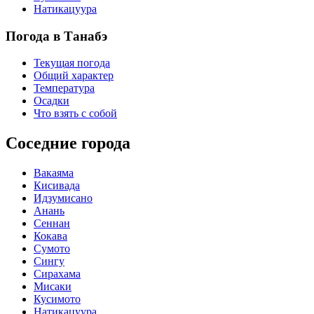
Натикацуура
Погода в Танабэ
Текущая погода
Общий характер
Температура
Осадки
Что взять с собой
Соседние города
Вакаяма
Кисивада
Идзумисано
Анань
Сеннан
Кокава
Сумото
Сингу
Сирахама
Мисаки
Кусимото
Натикацуура