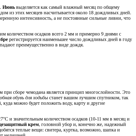
е.
Июнь
выделяется как самый влажный месяц по общему
дом из этих месяцев насчитывается около 18 дождливых дней.
умеренную интенсивность, а не постоянные сильные ливни, что
им количеством осадков всего 2 мм и примерно 9 днями с
ябре
регистрируется наименьшее число дождливых дней в году
падают преимущественно в виде дождя.
м при сборе чемодана является принцип многослойности. Это
обная обувь для ходьбы
станет вашим лучшим спутником, так
, куда можно будет положить воду, карту и другие
27°C и значительным количеством осадков (10-11 мм в месяц и
цезащитный крем
, головной убор и, конечно же, надежный
добятся теплые вещи: свитера, куртка, возможно, шапка и
ет нелишней.