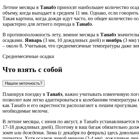
Летние месяцы в
Танабэ
приносят наибольшее количество осад
объему, когда выпадает в среднем 11 мм. Однако, если говорить
Такая картина, когда дожди идут часто, но общее количество о
характерно для летнего периода в
Танабэ
.
В противоположность лету, зимние месяцы в
Танабэ
значитель
осадками.
Январь
(3 мм, 10 дождливых дней) и
ноябрь
(3 мм) 
– около 8. Учитывая, что среднемесячные температуры даже з
Среднемесячные осадки
Что взять с собой
Нашли неточность?
Планируя поездку в
Танабэ
, важно учитывать изменчивую пог
позволит вам легко адаптироваться к колебаниям температуры 
как Танабэ и его окрестности располагают к пешим прогулкам.
необходимые мелочи.
В летние месяцы, с июня по август, в Танабэ устанавливается 
17-18 дождливых дней). Поэтому в ваш багаж обязательно дол
зонт или дождевик
. Зима (с декабря по февраль) здесь доволь
перчатки. Хотя осадков зимой меньше (2-4 мм), дождливые дни