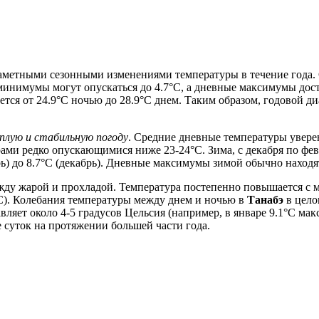
 заметными сезонными изменениями температуры в течение года
минимумы могут опускаться до 4.7°C, а дневные максимумы дос
лется от 24.9°C ночью до 28.9°C днем. Таким образом, годовой д
плую и стабильную погоду
. Средние дневные температуры увере
урами редко опускающимися ниже 23-24°C. Зима, с декабря по фев
ь) до 8.7°C (декабрь). Дневные максимумы зимой обычно находят
 жарой и прохладой. Температура постепенно повышается с март
3°C). Колебания температуры между днем и ночью в
Танабэ
в цело
 около 4-5 градусов Цельсия (например, в январе 9.1°C макс. и 
е суток на протяжении большей части года.