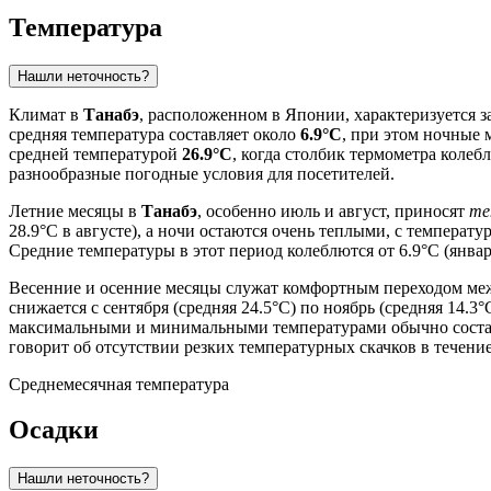
Температура
Нашли неточность?
Климат в
Танабэ
, расположенном в Японии, характеризуется
средняя температура составляет около
6.9°C
, при этом ночные 
средней температурой
26.9°C
, когда столбик термометра колеб
разнообразные погодные условия для посетителей.
Летние месяцы в
Танабэ
, особенно июль и август, приносят
те
28.9°C в августе), а ночи остаются очень теплыми, с температ
Средние температуры в этот период колеблются от 6.9°C (январ
Весенние и осенние месяцы служат комфортным переходом между
снижается с сентября (средняя 24.5°C) по ноябрь (средняя 14.
максимальными и минимальными температурами обычно составляет
говорит об отсутствии резких температурных скачков в течени
Среднемесячная температура
Осадки
Нашли неточность?