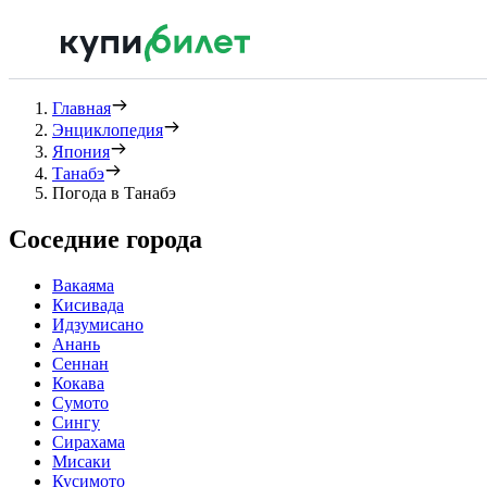
Главная
Энциклопедия
Япония
Танабэ
Погода в Танабэ
Соседние города
Вакаяма
Кисивада
Идзумисано
Анань
Сеннан
Кокава
Сумото
Сингу
Сирахама
Мисаки
Кусимото