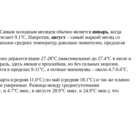
. Самым холодным месяцем обычно является
январь
, когда
тигают 9.1°C. Напротив,
август
– самый жаркий месяц со
иапазон средних температур довольно значителен, предлагая
нно держатся выше 27-28°C (максимальные до 27.4°C в июле и
раль, здесь
мягкая и прохладная
, но без сильных морозов.
ся в пределах 9-11°C, а ночные минимумы – около 4.7-6.6°C.
а (средняя 11.0°C) по май (средняя 18.1°C) и так же плавно
м умеренные. Разница между среднесуточными
4.7°C мин.; в августе 28.9°C макс. и 24.9°C мин.), что