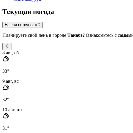
Текущая погода
Нашли неточность?
Планируете свой день в городе
Танабэ
? Ознакомьтесь с самым
8 авг, сб
33
°
9 авг, вс
32
°
10 авг, пн
31
°