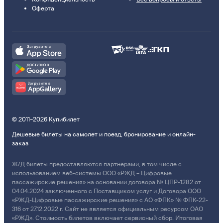
Оферта
© 2011–2026 Купибилет
Дешевые билеты на самолет и поезд, бронирование и онлайн-
заказ
Ж/Д билеты предоставляются партнёрами, в том числе с
использованием веб-системы ООО «РЖД – Цифровые
пассажирские решения» на основании договора № ЦПР-1282 от
04.04.2024 заключенного с Поставщиком услуг и Договора ООО
«РЖД-Цифровые пассажирские решения» с АО «ФПК» № ФПК-22-
316 от 27.12.2022 г. Сайт не является официальным ресурсом ОАО
«РЖД». Стоимость билетов включает сервисный сбор. Итоговая