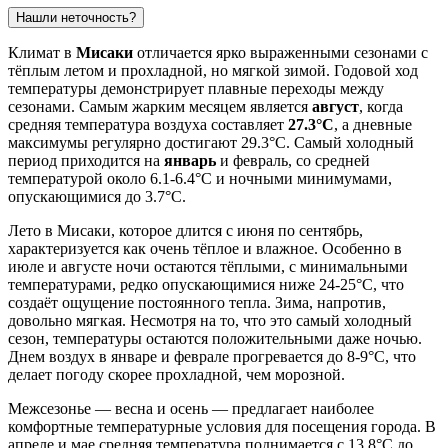
Нашли неточность?
Климат в
Мисаки
отличается ярко выраженными сезонами с
тёплым летом и прохладной, но мягкой зимой. Годовой ход
температуры демонстрирует плавные переходы между
сезонами. Самым жарким месяцем является
август
, когда
средняя температура воздуха составляет
27.3°C
, а дневные
максимумы регулярно достигают 29.3°C. Самый холодный
период приходится на
январь
и февраль, со средней
температурой около 6.1-6.4°C и ночными минимумами,
опускающимися до 3.7°C.
Лето в Мисаки, которое длится с июня по сентябрь,
характеризуется как очень тёплое и влажное. Особенно в
июле и августе ночи остаются тёплыми, с минимальными
температурами, редко опускающимися ниже 24-25°C, что
создаёт ощущение постоянного тепла. Зима, напротив,
довольно мягкая. Несмотря на то, что это самый холодный
сезон, температуры остаются положительными даже ночью.
Днем воздух в январе и феврале прогревается до 8-9°C, что
делает погоду скорее прохладной, чем морозной.
Межсезонье — весна и осень — предлагает наиболее
комфортные температурные условия для посещения города. В
апреле и мае средняя температура поднимается с 13.8°C до