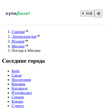
₽, RUB
Главная
Энциклопедия
Япония
Мисаки
Погода в Мисаки
Соседние города
Кобе
Сакаи
Нисиномия
Вакаяма
Кисивада
Идзумисано
Сеннан
Кокава
Сумото