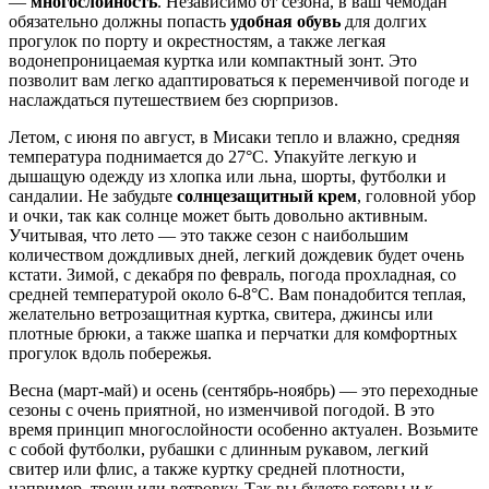
—
многослойность
. Независимо от сезона, в ваш чемодан
обязательно должны попасть
удобная обувь
для долгих
прогулок по порту и окрестностям, а также легкая
водонепроницаемая куртка или компактный зонт. Это
позволит вам легко адаптироваться к переменчивой погоде и
наслаждаться путешествием без сюрпризов.
Летом, с июня по август, в Мисаки тепло и влажно, средняя
температура поднимается до 27°C. Упакуйте легкую и
дышащую одежду из хлопка или льна, шорты, футболки и
сандалии. Не забудьте
солнцезащитный крем
, головной убор
и очки, так как солнце может быть довольно активным.
Учитывая, что лето — это также сезон с наибольшим
количеством дождливых дней, легкий дождевик будет очень
кстати. Зимой, с декабря по февраль, погода прохладная, со
средней температурой около 6-8°C. Вам понадобится теплая,
желательно ветрозащитная куртка, свитера, джинсы или
плотные брюки, а также шапка и перчатки для комфортных
прогулок вдоль побережья.
Весна (март-май) и осень (сентябрь-ноябрь) — это переходные
сезоны с очень приятной, но изменчивой погодой. В это
время принцип многослойности особенно актуален. Возьмите
с собой футболки, рубашки с длинным рукавом, легкий
свитер или флис, а также куртку средней плотности,
например, тренч или ветровку. Так вы будете готовы и к