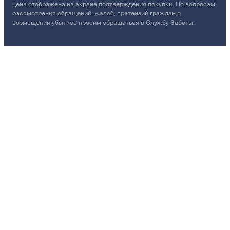
цена отображена на экране подтверждения покупки. По вопросам
рассмотрения обращений, жалоб, претензий граждан о
возмещении убытков просим обращаться в Службу Заботы.