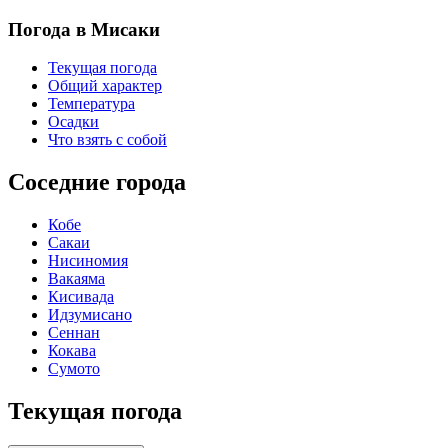
Погода в Мисаки
Текущая погода
Общий характер
Температура
Осадки
Что взять с собой
Соседние города
Кобе
Сакаи
Нисиномия
Вакаяма
Кисивада
Идзумисано
Сеннан
Кокава
Сумото
Текущая погода