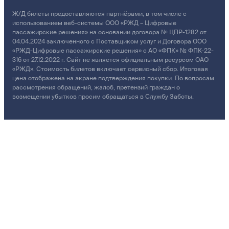
Ж/Д билеты предоставляются партнёрами, в том числе с
использованием веб-системы ООО «РЖД – Цифровые
пассажирские решения» на основании договора № ЦПР-1282 от
04.04.2024 заключенного с Поставщиком услуг и Договора ООО
«РЖД-Цифровые пассажирские решения» с АО «ФПК» № ФПК-22-
316 от 27.12.2022 г. Сайт не является официальным ресурсом ОАО
«РЖД». Стоимость билетов включает сервисный сбор. Итоговая
цена отображена на экране подтверждения покупки. По вопросам
рассмотрения обращений, жалоб, претензий граждан о
возмещении убытков просим обращаться в Службу Заботы.