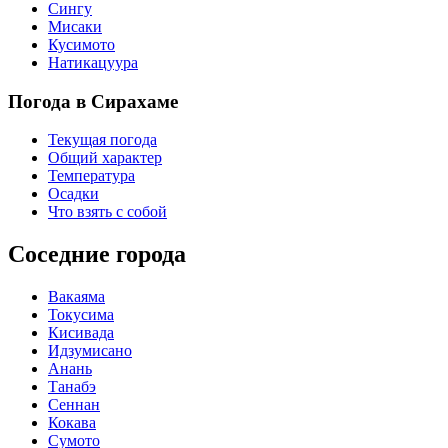
Сингу
Мисаки
Кусимото
Натикацуура
Погода в Сирахаме
Текущая погода
Общий характер
Температура
Осадки
Что взять с собой
Соседние города
Вакаяма
Токусима
Кисивада
Идзумисано
Анань
Танабэ
Сеннан
Кокава
Сумото