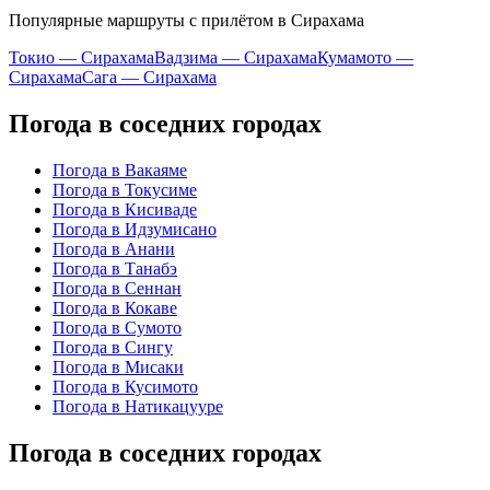
Популярные маршруты с прилётом в Сирахама
Токио — Сирахама
Вадзима — Сирахама
Кумамото —
Сирахама
Сага — Сирахама
Погода в соседних городах
Погода в Вакаяме
Погода в Токусиме
Погода в Кисиваде
Погода в Идзумисано
Погода в Анани
Погода в Танабэ
Погода в Сеннан
Погода в Кокаве
Погода в Сумото
Погода в Сингу
Погода в Мисаки
Погода в Кусимото
Погода в Натикацууре
Погода в соседних городах