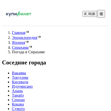
₽, RUB
Главная
Энциклопедия
Япония
Сирахама
Погода в Сирахаме
Соседние города
Вакаяма
Токусима
Кисивада
Идзумисано
Анань
Танабэ
Сеннан
Кокава
Сумото