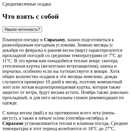
Среднемесячные осадки
Что взять с собой
Нашли неточность?
Планируя поездку в
Сирахаму
, важно подготовиться к
разнообразным погодным условиям. Зимние месяцы (с
декабря по февраль) и ранняя весна (март) характеризуются
прохладной погодой со средними температурами от 7°C до
11°C. В это время вам понадобятся теплые вещи: свитера,
утепленная куртка (желательно ветрозащитная), шапка и
перчатки, особенно если вы путешествуете в январе. Хотя
общее количество осадков в эти месяцы невелико, дожди
случаются примерно 10 дней в месяц, поэтому компактный
зонт или легкая водонепроницаемая куртка, которая также
защитит от ветра, будут весьма кстати. Ноябрь также довольно
прохладный, и для него актуальны схожие рекомендации по
одежде.
С конца весны (май) и на протяжении всего лета (июнь-
август), а также в начале осени (сентябрь-октябрь), в
Сирахаме
устанавливается теплая и влажная погода. Средние
температуры в этот период колеблются от 18°C до 27°C.