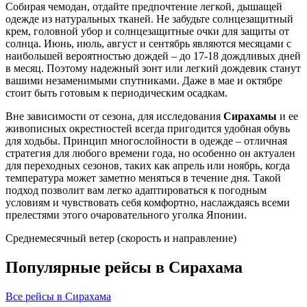
Собирая чемодан, отдайте предпочтение легкой, дышащей
одежде из натуральных тканей. Не забудьте солнцезащитный
крем, головной убор и солнцезащитные очки для защиты от
солнца. Июнь, июль, август и сентябрь являются месяцами с
наибольшей вероятностью дождей – до 17-18 дождливых дней
в месяц. Поэтому надежный зонт или легкий дождевик станут
вашими незаменимыми спутниками. Даже в мае и октябре
стоит быть готовым к периодическим осадкам.
Вне зависимости от сезона, для исследования
Сирахамы
и ее
живописных окрестностей всегда пригодится удобная обувь
для ходьбы. Принцип многослойности в одежде – отличная
стратегия для любого времени года, но особенно он актуален
для переходных сезонов, таких как апрель или ноябрь, когда
температура может заметно меняться в течение дня. Такой
подход позволит вам легко адаптироваться к погодным
условиям и чувствовать себя комфортно, наслаждаясь всеми
прелестями этого очаровательного уголка Японии.
Среднемесячный ветер (скорость и направление)
Популярные рейсы в Сирахама
Все рейсы в Сирахама