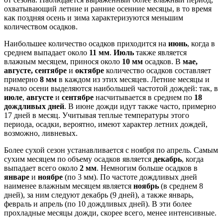
охватывающий летние и ранние осенние месяцы, в то время
как поздняя осень и зима характеризуются меньшим
количеством осадков.
Наибольшее количество осадков приходится на
июнь
, когда в
среднем выпадает около
11 мм
.
Июль
также является
влажным месяцем, принося около
10 мм
осадков. В
мае,
августе, сентябре
и
октябре
количество осадков составляет
примерно
8 мм
в каждом из этих месяцев. Летние месяцы и
начало осени выделяются наибольшей частотой дождей: так, в
июле
,
августе
и
сентябре
насчитывается в среднем по
18
дождливых дней
. В июне дожди идут также часто, примерно
17 дней в месяц. Учитывая теплые температуры этого
периода, осадки, вероятно, имеют характер летних дождей,
возможно, ливневых.
Более сухой сезон устанавливается с ноября по апрель. Самым
сухим месяцем по объему осадков является
декабрь
, когда
выпадает всего около
2 мм
. Немногим больше осадков в
январе
и
ноябре
(по 3 мм). По частоте дождливых дней
наименее влажным месяцем является
ноябрь
(в среднем 8
дней), за ним следуют декабрь (9 дней), а также январь,
февраль и апрель (по 10 дождливых дней). В эти более
прохладные месяцы дожди, скорее всего, менее интенсивные.