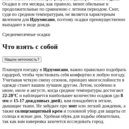
Осадки в эти месяцы, как правило, менее обильные и
продолжительные по сравнению с летним периодом. Снег,
судя по средним температурам, не является характерным
явлением для
Идзумисано
, поэтому осадки преимущественно
выпадают в виде дождя.
Среднемесячные осадки
Что взять с собой
Нашли неточность?
Планируя поездку в
Идзумисано
, важно правильно подобрать
гардероб, чтобы чувствовать себя комфортно в любую погоду.
Учитывая четкую смену сезонов, принцип многослойности в
одежде станет вашим лучшим другом. Летом, особенно в
июне, июле и августе, когда средние температуры достигают
22-28°C
и наблюдается наибольшее количество осадков (до
8
мм
и
15-17 дождливых дней
), вам понадобятся легкие,
дышащие ткани. Не забудьте про
зонт
или легкий дождевик, а
также
солнцезащитный крем
и головной убор для защиты от
солнца в ясные дни. Удобная обувь для ходьбы обязательна,
так как вам наверняка захочется исследовать город.