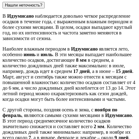
Нашли неточность?
В
Идзумисано
наблюдается довольно четкое распределение
осадков в течение года, с выраженным влажным периодом и
более сухими месяцами. В целом, осадки выпадают круглый
год, но их интенсивность и частота заметно меняются в
зависимости от сезона.
Наиболее влажным периодом в
Идзумисано
является лето,
особенно
июнь
и
июль
. В эти месяцы выпадает наибольшее
количество осадков, достигающее
8 мм
в среднем, а
количество дождливых дней также максимально: в июле,
например, дождь идет в среднем
17 дней
, а в июне –
15 дней
.
Март, август и сентябрь также можно отнести к месяцам с
повышенной влажностью: количество осадков составляет от 4
до 6 мм, а число дождливых дней колеблется от 13 до 14. Этот
летний период можно охарактеризовать как сезон дождей,
когда осадки могут быть более интенсивными и частыми.
С другой стороны, поздняя осень и зима, с
ноября по
февраль
, являются самыми сухими месяцами в
Идзумисано
.
В этот период среднемесячное количество осадков
значительно снижается и составляет всего
2 мм
. Количество
дождливых дней также минимально: например, в ноябре их
всего около
7
, а в январе, феврале и декабре – около
9 дней
.