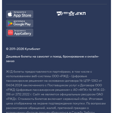
© 2011–2026 Купибилет
Дешевые билеты на самолет и поезд, бронирование и онлайн-
заказ
Ж/Д билеты предоставляются партнёрами, в том числе с
использованием веб-системы ООО «РЖД – Цифровые
пассажирские решения» на основании договора № ЦПР-1282 от
04.04.2024 заключенного с Поставщиком услуг и Договора ООО
«РЖД-Цифровые пассажирские решения» с АО «ФПК» № ФПК-22-
316 от 27.12.2022 г. Сайт не является официальным ресурсом ОАО
«РЖД». Стоимость билетов включает сервисный сбор. Итоговая
цена отображена на экране подтверждения покупки. По вопросам
рассмотрения обращений, жалоб, претензий граждан о
возмещении убытков просим обращаться в Службу Заботы.