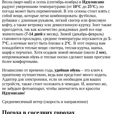
Весна (март-май) и осень (сентябрь-ноябрь) в
Идзумисано
радуют умеренными температурами (от
10°C
до
25°C
), но
погода может быть переменчивой. В эти сезоны стоит взять с
собой вещи, которые легко комбинировать: футболки,
рубашки с длинным рукавом, легкий свитер или флисовую
кофту, а также ветровку или демисезонную куртку. Зонт также
пригодится, так как количество дождливых дней все еще
значительно (
7-14 дней
в месяц). Зимой (декабрь-февраль)
становится прохладно, средние температуры опускаются до
5-
7°C
, а ночные могут быть близки к
2°C
. В этот период вам
понадобятся теплые вещи: свитера, теплая куртка, шапка,
шарф и перчатки. Хотя осадков зимой меньше (около
2 мм
),
непромокаемая обувь и теплые носки сделают ваши прогулки
более комфортными.
Независимо от времени года,
удобная обувь
– это ключ к
приятному путешествию, ведь вам предстоит много ходить.
Адаптер для электроники, если он необходим для ваших
устройств, также стоит положить в чемодан. И, конечно же,
не забудьте фотоаппарат, чтобы запечатлеть все красоты
Идзумисано
!
Среднемесячный ветер (скорость и направление)
Погода в соседних городах