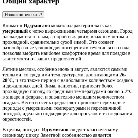
Общий характер
Нашли неточность?
Климат в
Идзумисано
можно охарактеризовать как
умеренный
с четко выраженными четырьмя сезонами. Город
наслаждается теплым, а порой и жарким, влажным летом и
прохладной, сравнительно сухой зимой. Это создает
разнообразные условия для посещения в течение всего года,
позволяя выбрать наиболее комфортное время для поездки в
зависимости от ваших предпочтений.
Летние месяцы, особенно июль и август, являются самыми
теплыми, со средними температурами, достигающими
26-
28°C
, и это также период с наибольшим количеством осадков
и дождливых дней. Зима, напротив, приносит более
прохладную погоду, со средними температурами около
5-7°C
в январе и феврале, и значительно меньшим количеством
осадков. Весна и осень предлагают приятные переходные
периоды с умеренными температурами и переменчивой
погодой, идеально подходящие для прогулок и исследования
окрестностей.
В целом, погода в
Идзумисано
следует классическому
сезонному циклу. Заметной особенностью является