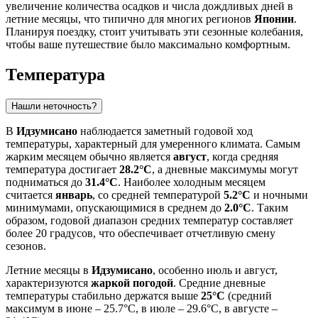
увеличение количества осадков и числа дождливых дней в
летние месяцы, что типично для многих регионов
Японии
.
Планируя поездку, стоит учитывать эти сезонные колебания,
чтобы ваше путешествие было максимально комфортным.
Температура
Нашли неточность?
В
Идзумисано
наблюдается заметный годовой ход
температуры, характерный для умеренного климата. Самым
жарким месяцем обычно является
август
, когда средняя
температура достигает
28.2°C
, а дневные максимумы могут
подниматься до
31.4°C
. Наиболее холодным месяцем
считается
январь
, со средней температурой
5.2°C
и ночными
минимумами, опускающимися в среднем до
2.0°C
. Таким
образом, годовой диапазон средних температур составляет
более 20 градусов, что обеспечивает отчетливую смену
сезонов.
Летние месяцы в
Идзумисано
, особенно июль и август,
характеризуются
жаркой погодой
. Средние дневные
температуры стабильно держатся выше
25°C
(средний
максимум в июне – 25.7°C, в июле – 29.6°C, в августе –