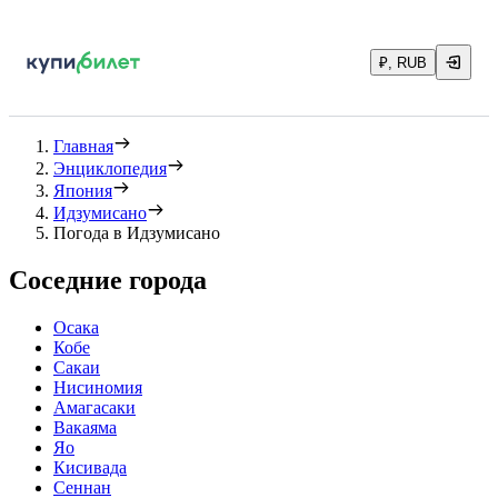
₽, RUB
Главная
Энциклопедия
Япония
Идзумисано
Погода в Идзумисано
Соседние города
Осака
Кобе
Сакаи
Нисиномия
Амагасаки
Вакаяма
Яо
Кисивада
Сеннан