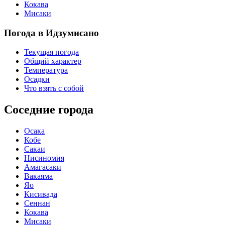
Кокава
Мисаки
Погода в Идзумисано
Текущая погода
Общий характер
Температура
Осадки
Что взять с собой
Соседние города
Осака
Кобе
Сакаи
Нисиномия
Амагасаки
Вакаяма
Яо
Кисивада
Сеннан
Кокава
Мисаки