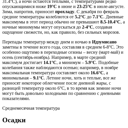
31.4°C), а ночи остаются теплыми, с температурами редко
опускающимися ниже
19°C
в июне и
23-25°C
в июле-августе.
Зима, напротив, приносит
прохладу
. С декабря по февраль
средние температуры колеблются от
5.2°C
до
7.1°C
. Дневные
максимумы в этот период обычно не превышают
8.5-10.4°C
, а
ночные минимумы могут опускаться до
2-4°C
, создавая
ощущение свежести, но, как правило, без сильных морозов.
Перепады температур между днем и ночью в
Идзумисано
заметны в течение всего года, составляя в среднем 6-8°C. Это
особенно ощутимо в переходные сезоны – весну (март-май) и
осень (сентябрь-ноябрь). Например, в марте средний
максимум достигает
14.1°C
, а минимум –
5.9°C
. Подобные
колебания также наблюдаются осенью; например, в ноябре
максимальная температура составляет около
16.6°C
, а
минимальная –
9.1°C
. Летние ночи, хоть и теплые, все же
приносят некоторое облегчение после дневной жары, с
разницей температур около 6°C, в то время как зимние ночи
могут быть довольно холодными по сравнению с дневными
показателями.
Среднемесячная температура
Осадки