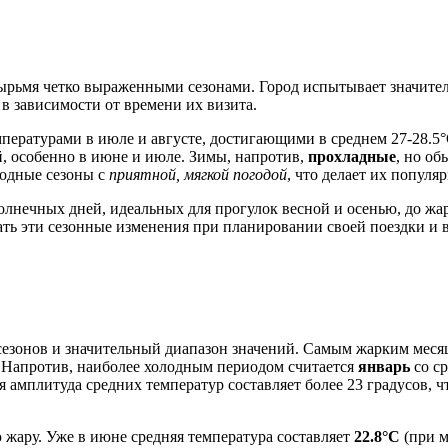
ырьмя четко выраженными сезонами. Город испытывает значитель
 зависимости от времени их визита.
мпературами в июле и августе, достигающими в среднем 27-28.5
, особенно в июне и июле. Зимы, напротив,
прохладные
, но об
ходные сезоны с
приятной, мягкой погодой
, что делает их попул
солнечных дней, идеальных для прогулок весной и осенью, до жа
ать эти сезонные изменения при планировании своей поездки и 
езонов и значительный диапазон значений. Самым жарким меся
. Напротив, наиболее холодным периодом считается
январь
со с
ая амплитуда средних температур составляет более 23 градусов, 
жару. Уже в июне средняя температура составляет
22.8°C
(при м