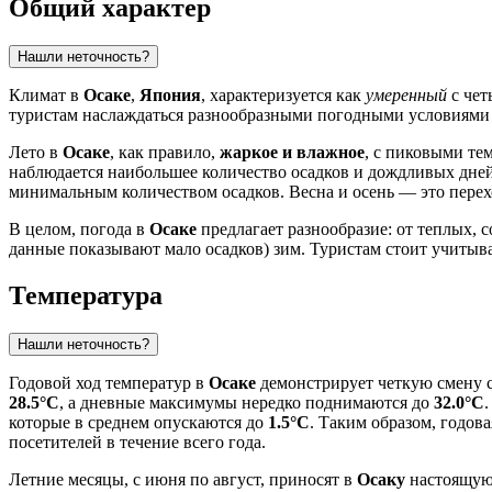
Общий характер
Нашли неточность?
Климат в
Осаке
,
Япония
, характеризуется как
умеренный
с чет
туристам наслаждаться разнообразными погодными условиями в
Лето в
Осаке
, как правило,
жаркое и влажное
, с пиковыми те
наблюдается наибольшее количество осадков и дождливых дней
минимальным количеством осадков. Весна и осень — это пере
В целом, погода в
Осаке
предлагает разнообразие: от теплых, 
данные показывают мало осадков) зим. Туристам стоит учитыв
Температура
Нашли неточность?
Годовой ход температур в
Осаке
демонстрирует четкую смену с
28.5°C
, а дневные максимумы нередко поднимаются до
32.0°C
которые в среднем опускаются до
1.5°C
. Таким образом, годов
посетителей в течение всего года.
Летние месяцы, с июня по август, приносят в
Осаку
настоящую 