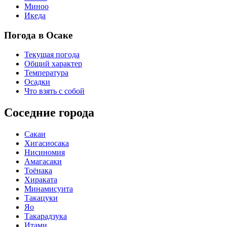
Миноо
Икеда
Погода в Осаке
Текущая погода
Общий характер
Температура
Осадки
Что взять с собой
Соседние города
Сакаи
Хигасиосака
Нисиномия
Амагасаки
Тоёнака
Хираката
Минамисуита
Такацуки
Яо
Такарадзука
Итами