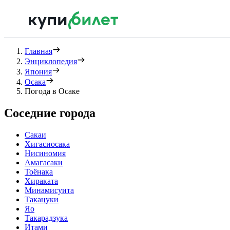
Главная
Энциклопедия
Япония
Осака
Погода в Осаке
Соседние города
Сакаи
Хигасиосака
Нисиномия
Амагасаки
Тоёнака
Хираката
Минамисуита
Такацуки
Яо
Такарадзука
Итами