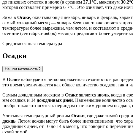
до пиковых отметок в июле (в среднем
27.1°C
, максимум
30.2°
которая составляет примерно 6-7°C. Это означает, что даже но
Зима в
Осаке
, охватывающая декабрь, январь и февраль, харак
самый холодный месяц — январь. Февраль также остается про
температуры более выражены, чем летом, и составляют в средн
осенние (сентябрь-ноябрь) месяцы предлагают более умеренны
Среднемесячная температура
Осадки
Нашли неточность?
В
Осаке
наблюдается четко выраженная сезонность в распредел
это время увеличивается как общее количество осадков, так и
Самым дождливым месяцем в
Осаке
является
июль
, когда в с
мм
осадков и
14 дождливых дней
. Наименьшее количество ос
ноябрь также относятся к периодам с низким уровнем осадков
Учитывая температурный режим
Осаки
, где даже зимой средн
дождь
. Летом дожди могут быть более интенсивными, что хара
дождливых дней, от 10 до 14 в месяц, что говорит о переменчи
сухой зимой.