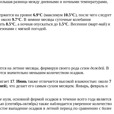
небольшая разница между дневными и ночными температурами,
держится на уровне
6.9°C
(максимум
10.5°C
), после чего следует
 около
9.7°C
. В зимние месяцы суточные колебания
гать
8.5°C
, а ночная опускаться до
1.5°C
. Весенние (март-май) и
езонами с мягкой погодой.
ится на летние месяцы, формируя своего рода
сезон дождей
. В
ются значительно меньшим количеством осадков.
тигает
17
.
Июнь
также отличается высокой влажностью: около
7
ней
), что делает его самым сухим месяцем. Январь, февраль и
 нуля, основной формой осадков в течение всего года является
ью (сентябрь-октябрь) также наблюдается умеренное количество
астое выпадение осадков в летний период по сравнению с более