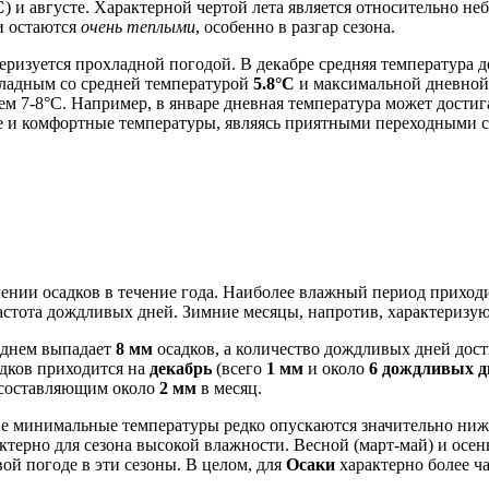
C
) и августе. Характерной чертой лета является относительно 
чи остаются
очень теплыми
, особенно в разгар сезона.
теризуется прохладной погодой. В декабре средняя температура 
хладным со средней температурой
5.8°C
и максимальной дневной
ем 7-8°C. Например, в январе дневная температура может дости
е и комфортные температуры, являясь приятными переходными с
ении осадков в течение года. Наиболее влажный период приход
 частота дождливых дней. Зимние месяцы, напротив, характеризу
реднем выпадает
8 мм
осадков, а количество дождливых дней дос
адков приходится на
декабрь
(всего
1 мм
и около
6 дождливых д
, составляющим около
2 мм
в месяц.
ие минимальные температуры редко опускаются значительно ниже
ктерно для сезона высокой влажности. Весной (март-май) и осен
вой погоде в эти сезоны. В целом, для
Осаки
характерно более ч