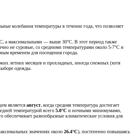
ные колебания температуры в течение года, что позволяет
°C, а максимальными — выше 30°C. В этот период также
ычно не суровые, со средними температурами около 5-7°C и
ярным временем для посещения города.
рких летних месяцев и прохладных, иногда снежных (хотя
выборе одежды.
цем является
август
, когда средняя температура достигает
редней температурой всего
5.0°C
и ночными минимумами,
что обеспечивает разнообразные климатические условия для
аксимальных значениях около
26.4°C
), постепенно повышаясь