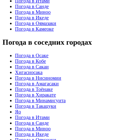
Погода в Итами
Погода в Санде
Погода в Миноо
Погода в Икеде
Погода в Оямазаки
Погода в Камеоке
Погода в соседних городах
Погода в Осаке
Погода в Кобе
Погода в Сакаи
Хигасиосака
Погода в Нисиномии
Погода в Амагасаки
Погода в Тоёнаке
Погода в Хиракате
Погода в Минамисуита
Погода в Такацуки
Яо
Погода в Итами
Погода в Санде
Погода в Миноо
Погода в Икеде
Погода в Оямазаки