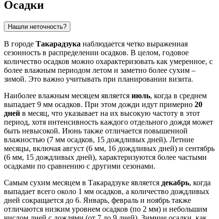
Осадки
Нашли неточность?
В городе
Такарадзука
наблюдается четко выраженная
сезонность в распределении осадков. В целом, годовое
количество осадков можно охарактеризовать как умеренное, с
более влажным периодом летом и заметно более сухим –
зимой. Это важно учитывать при планировании визита.
Наиболее влажным месяцем является
июль
, когда в среднем
выпадает 9 мм осадков. При этом дожди идут примерно
20
дней
в месяц, что указывает на их высокую частоту в этот
период, хотя интенсивность каждого отдельного дождя может
быть невысокой. Июнь также отличается повышенной
влажностью (7 мм осадков, 15 дождливых дней). Летние
месяцы, включая август (6 мм, 16 дождливых дней) и сентябрь
(6 мм, 15 дождливых дней), характеризуются более частыми
осадками по сравнению с другими сезонами.
Самым сухим месяцем в Такарадзуке является
декабрь
, когда
выпадает всего около 1 мм осадков, а количество дождливых
дней сокращается до 6. Январь, февраль и ноябрь также
отличаются низким уровнем осадков (по 2 мм) и небольшим
числом дней с дождями (от 7 до 9 дней). Зимние осадки, как