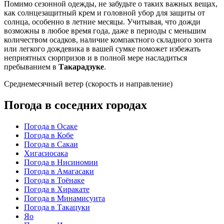
Помимо сезонной одежды, не забудьте о таких важных вещах,
как солнцезащитный крем и головной убор для защиты от
солнца, особенно в летние месяцы. Учитывая, что дожди
возможны в любое время года, даже в периоды с меньшим
количеством осадков, наличие компактного складного зонта
или легкого дождевика в вашей сумке поможет избежать
неприятных сюрпризов и в полной мере насладиться
пребыванием в
Такарадзуке
.
Среднемесячный ветер (скорость и направление)
Погода в соседних городах
Погода в Осаке
Погода в Кобе
Погода в Сакаи
Хигасиосака
Погода в Нисиномии
Погода в Амагасаки
Погода в Тоёнаке
Погода в Хиракате
Погода в Минамисуита
Погода в Такацуки
Яо