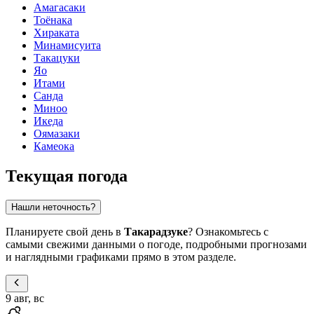
Амагасаки
Тоёнака
Хираката
Минамисуита
Такацуки
Яо
Итами
Санда
Миноо
Икеда
Оямазаки
Камеока
Текущая погода
Нашли неточность?
Планируете свой день в
Такарадзуке
? Ознакомьтесь с
самыми свежими данными о погоде, подробными прогнозами
и наглядными графиками прямо в этом разделе.
9 авг, вс