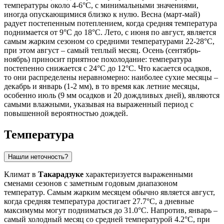
температуры около 4-6°C, с минимальными значениями,
иногда опускающимися близко к нулю. Весна (март-май)
радует постепенным потеплением, когда средняя температура
поднимается от 9°C до 18°C. Лето, с июня по август, является
самым жарким сезоном со средними температурами 22-28°C,
при этом август – самый теплый месяц. Осень (сентябрь-
ноябрь) приносит приятное похолодание: температура
постепенно снижается с 24°C до 12°C. Что касается осадков,
то они распределены неравномерно: наиболее сухие месяцы –
декабрь и январь (1-2 мм), в то время как летние месяцы,
особенно июль (9 мм осадков и 20 дождливых дней), являются
самыми влажными, указывая на выраженный период с
повышенной вероятностью дождей.
Температура
Нашли неточность?
Климат в
Такарадзуке
характеризуется выраженными
сменами сезонов с заметным годовым диапазоном
температур. Самым жарким месяцем обычно является август,
когда средняя температура достигает 27.7°C, а дневные
максимумы могут подниматься до 31.0°C. Напротив, январь –
самый холодный месяц со средней температурой 4.2°C, при