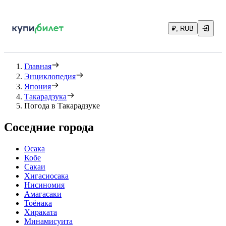
₽, RUB
Главная
Энциклопедия
Япония
Такарадзука
Погода в Такарадзуке
Соседние города
Осака
Кобе
Сакаи
Хигасиосака
Нисиномия
Амагасаки
Тоёнака
Хираката
Минамисуита