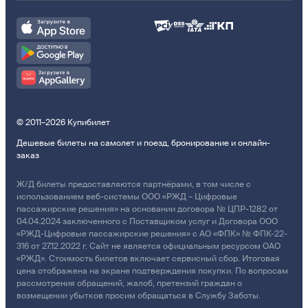
© 2011–2026 Купибилет
Дешевые билеты на самолет и поезд, бронирование и онлайн-
заказ
Ж/Д билеты предоставляются партнёрами, в том числе с
использованием веб-системы ООО «РЖД – Цифровые
пассажирские решения» на основании договора № ЦПР-1282 от
04.04.2024 заключенного с Поставщиком услуг и Договора ООО
«РЖД-Цифровые пассажирские решения» с АО «ФПК» № ФПК-22-
316 от 27.12.2022 г. Сайт не является официальным ресурсом ОАО
«РЖД». Стоимость билетов включает сервисный сбор. Итоговая
цена отображена на экране подтверждения покупки. По вопросам
рассмотрения обращений, жалоб, претензий граждан о
возмещении убытков просим обращаться в Службу Заботы.