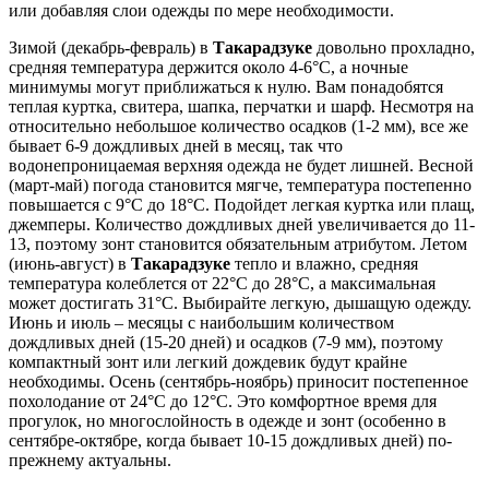
или добавляя слои одежды по мере необходимости.
Зимой (декабрь-февраль) в
Такарадзуке
довольно прохладно,
средняя температура держится около 4-6°C, а ночные
минимумы могут приближаться к нулю. Вам понадобятся
теплая куртка, свитера, шапка, перчатки и шарф. Несмотря на
относительно небольшое количество осадков (1-2 мм), все же
бывает 6-9 дождливых дней в месяц, так что
водонепроницаемая верхняя одежда не будет лишней. Весной
(март-май) погода становится мягче, температура постепенно
повышается с 9°C до 18°C. Подойдет легкая куртка или плащ,
джемперы. Количество дождливых дней увеличивается до 11-
13, поэтому зонт становится обязательным атрибутом. Летом
(июнь-август) в
Такарадзуке
тепло и влажно, средняя
температура колеблется от 22°C до 28°C, а максимальная
может достигать 31°C. Выбирайте легкую, дышащую одежду.
Июнь и июль – месяцы с наибольшим количеством
дождливых дней (15-20 дней) и осадков (7-9 мм), поэтому
компактный зонт или легкий дождевик будут крайне
необходимы. Осень (сентябрь-ноябрь) приносит постепенное
похолодание от 24°C до 12°C. Это комфортное время для
прогулок, но многослойность в одежде и зонт (особенно в
сентябре-октябре, когда бывает 10-15 дождливых дней) по-
прежнему актуальны.