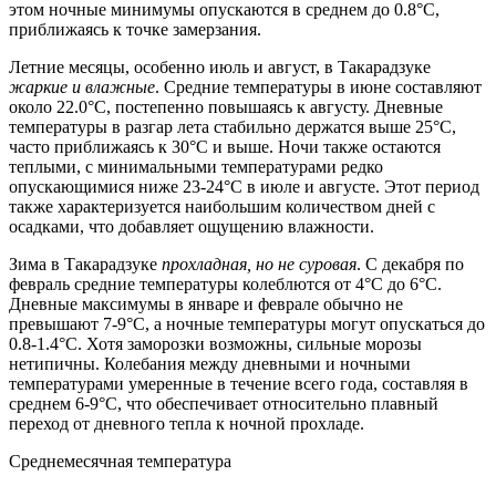
этом ночные минимумы опускаются в среднем до 0.8°C,
приближаясь к точке замерзания.
Летние месяцы, особенно июль и август, в Такарадзуке
жаркие и влажные
. Средние температуры в июне составляют
около 22.0°C, постепенно повышаясь к августу. Дневные
температуры в разгар лета стабильно держатся выше 25°C,
часто приближаясь к 30°C и выше. Ночи также остаются
теплыми, с минимальными температурами редко
опускающимися ниже 23-24°C в июле и августе. Этот период
также характеризуется наибольшим количеством дней с
осадками, что добавляет ощущению влажности.
Зима в Такарадзуке
прохладная, но не суровая
. С декабря по
февраль средние температуры колеблются от 4°C до 6°C.
Дневные максимумы в январе и феврале обычно не
превышают 7-9°C, а ночные температуры могут опускаться до
0.8-1.4°C. Хотя заморозки возможны, сильные морозы
нетипичны. Колебания между дневными и ночными
температурами умеренные в течение всего года, составляя в
среднем 6-9°C, что обеспечивает относительно плавный
переход от дневного тепла к ночной прохладе.
Среднемесячная температура