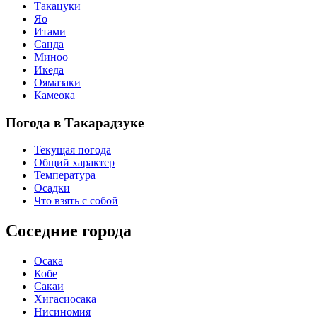
Такацуки
Яо
Итами
Санда
Миноо
Икеда
Оямазаки
Камеока
Погода в Такарадзуке
Текущая погода
Общий характер
Температура
Осадки
Что взять с собой
Соседние города
Осака
Кобе
Сакаи
Хигасиосака
Нисиномия