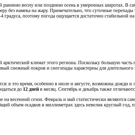
й раннюю весну или позднюю осень в умеренных широтах. В с
феру без намека на жару. Примечательно, что суточные перепад
4 градуса, поэтому погода ощущается достаточно стабильной на
й арктический климат этого региона. Поскольку большую часть г
ивый снежный покров и снегопады характерны для длительного 
ся: в это время, особенно в июле и августе, возможны дожди и 
юдаться до
12 дней
в месяц. Сентябрь и декабрь также отличаются
е на весенний сезон. Февраль и май статистически являются сам
 общий объем осадков в миллиметрах здесь невелик круглый год, 