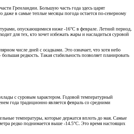
асти Гренландии. Большую часть года здесь царят
о даже в самые теплые месяцы погода остается по-северному
ратурами, опускающимися ниже -16°C в феврале. Летний период,
ходит для тех, кто хочет избежать жары и насладиться суровой
рном числе дней с осадками. Это означает, что хотя небо
 большая редкость. Такая стабильность позволяет планировать
охлады с суровым характером. Годовой температурный
енем года традиционно является февраль со средними
ельные температуры, которые держатся вплоть до мая. Самые
метра редко поднимается выше -14.5°C. Это время настоящих