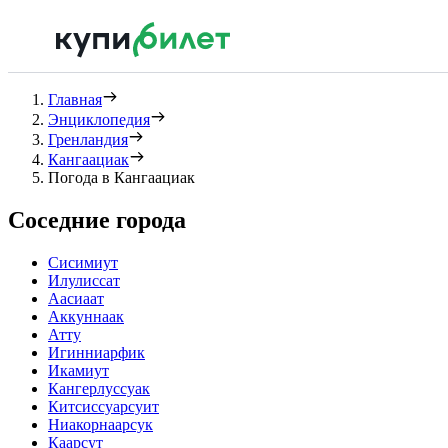
Главная
Энциклопедия
Гренландия
Кангаациак
Погода в Кангаациак
Соседние города
Сисимиут
Илулиссат
Аасиаат
Аккуннаак
Атту
Игинниарфик
Икамиут
Кангерлуссуак
Китсиссуарсуит
Ниакорнаарсук
Каарсут