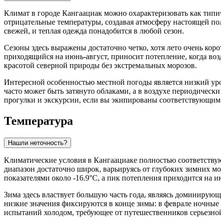
Климат в городе
Кангаациак
можно охарактеризовать как типи
отрицательные температуры, создавая атмосферу настоящей по
свежей, и теплая одежда понадобится в любой сезон.
Сезоны здесь выражены достаточно четко, хотя лето очень кор
приходящийся на июнь-август, приносит потепление, когда возд
красотой северной природы без экстремальных морозов.
Интересной особенностью местной погоды является низкий уров
часто может быть затянуто облаками, а в воздухе периодически
прогулки и экскурсии, если вы экипированы соответствующим
Температура
Нашли неточность?
Климатические условия в
Кангаациаке
полностью соответствую
диапазон достаточно широк, варьируясь от глубоких зимних м
показателями около -16.9°C, а пик потепления приходится на ию
Зима здесь властвует большую часть года, являясь доминирующ
низкие значения фиксируются в конце зимы: в феврале ночные 
испытаний холодом, требующее от путешественников серьезно