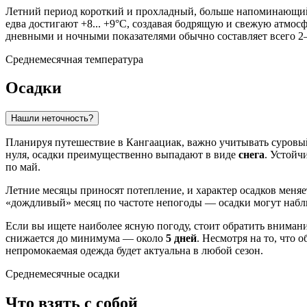
Летний период короткий и прохладный, больше напоминающи
едва достигают +8... +9°C, создавая бодрящую и свежую атмос
дневными и ночными показателями обычно составляет всего 2–
Среднемесячная температура
Осадки
Нашли неточность?
Планируя путешествие в
Кангаациак
, важно учитывать суровы
нуля, осадки преимущественно выпадают в виде
снега
. Устойч
по май.
Летние месяцы приносят потепление, и характер осадков меняет
«дождливый» месяц по частоте непогоды — осадки могут набл
Если вы ищете наиболее ясную погоду, стоит обратить внимани
снижается до минимума — около
5 дней
. Несмотря на то, что
непромокаемая одежда будет актуальна в любой сезон.
Среднемесячные осадки
Что взять с собой