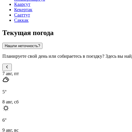
Каарсут
Кекертак
Сааттут
Саккак
Текущая погода
Нашли неточность?
Планируете свой день или собираетесь в поездку? Здесь вы на
7 авг, пт
5
°
8 авг, сб
6
°
9 авг, вс