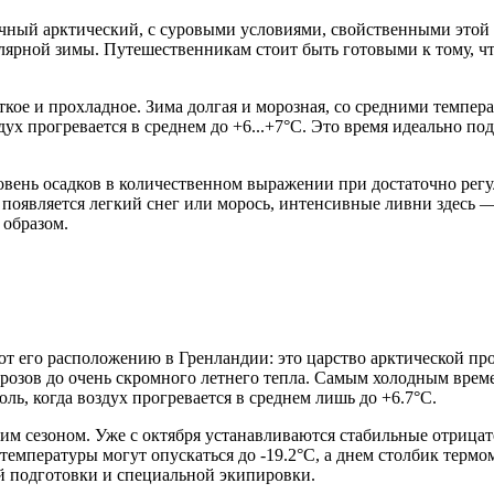
чный арктический, с суровыми условиями, свойственными этой ч
лярной зимы. Путешественникам стоит быть готовыми к тому, чт
откое и прохладное. Зима долгая и морозная, со средними темпе
ух прогревается в среднем до +6...+7°C. Это время идеально под
ень осадков в количественном выражении при достаточно регуля
 появляется легкий снег или морось, интенсивные ливни здесь —
 образом.
т его расположению в Гренландии: это царство арктической пр
орозов до очень скромного летнего тепла. Самым холодным врем
ль, когда воздух прогревается в среднем лишь до +6.7°C.
им сезоном. Уже с октября устанавливаются стабильные отрицат
температуры могут опускаться до -19.2°C, а днем столбик термо
й подготовки и специальной экипировки.