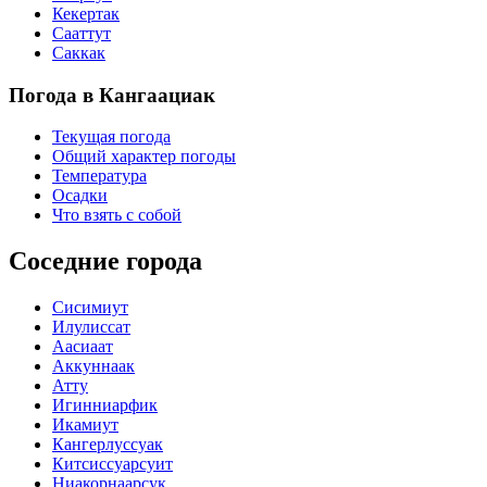
Кекертак
Сааттут
Саккак
Погода в Кангаациак
Текущая погода
Общий характер погоды
Температура
Осадки
Что взять с собой
Соседние города
Сисимиут
Илулиссат
Аасиаат
Аккуннаак
Атту
Игинниарфик
Икамиут
Кангерлуссуак
Китсиссуарсуит
Ниакорнаарсук