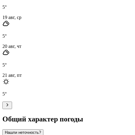
5
°
19 авг, ср
5
°
20 авг, чт
5
°
21 авг, пт
5
°
Общий характер погоды
Нашли неточность?