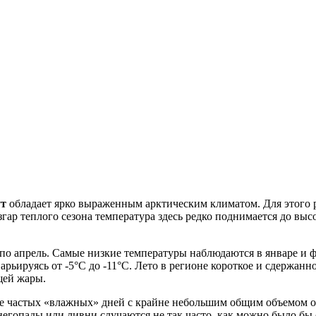
т
обладает ярко выраженным арктическим климатом. Для этого р
гар теплого сезона температура здесь редко поднимается до выс
 по апрель. Самые низкие температуры наблюдаются в январе и фе
арьируясь от -5°C до -11°C. Лето в регионе короткое и сдержанно
щей жары.
 частых «влажных» дней с крайне небольшим общим объемом осад
гопады или ливни случаются не так часто, как можно было бы 