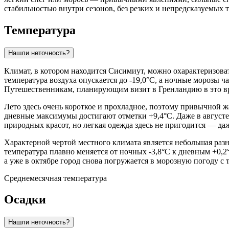
стабильностью внутри сезонов, без резких и непредсказуемых 
Температура
Нашли неточность?
Климат, в котором находится
Сисимиут
, можно охарактеризова
температура воздуха опускается до -19,0°C, а ночные морозы ч
Путешественникам, планирующим визит в Гренландию в это вр
Лето здесь очень короткое и прохладное, поэтому привычной ж
дневные максимумы достигают отметки +9,4°C. Даже в августе, 
природных красот, но легкая одежда здесь не пригодится — д
Характерной чертой местного климата является небольшая раз
температура плавно меняется от ночных -3,8°C к дневным +0,2°
а уже в октябре город снова погружается в морозную погоду с 
Среднемесячная температура
Осадки
Нашли неточность?