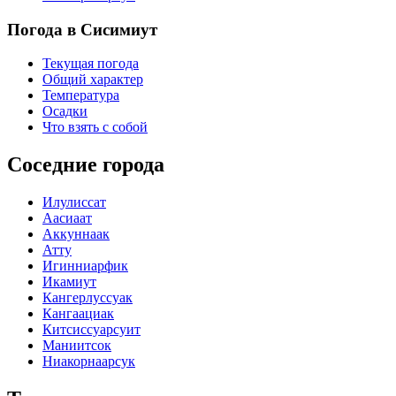
Погода в Сисимиут
Текущая погода
Общий характер
Температура
Осадки
Что взять с собой
Соседние города
Илулиссат
Аасиаат
Аккуннаак
Атту
Игинниарфик
Икамиут
Кангерлуссуак
Кангаациак
Китсиссуарсуит
Маниитсок
Ниакорнаарсук