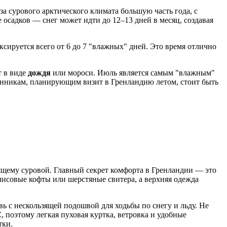
а сурового арктического климата большую часть года, с
е осадков — снег может идти до 12–13 дней в месяц, создавая
ксируется всего от 6 до 7 "влажных" дней. Это время отлично
т в виде
дождя
или мороси. Июль является самым "влажным"
твенникам, планирующим визит в Гренландию летом, стоит быть
оящему суровой. Главный секрет комфорта в Гренландии — это
флисовые кофты или шерстяные свитера, а верхняя одежда
ь с нескользящей подошвой для ходьбы по снегу и льду. Не
 поэтому легкая пуховая куртка, ветровка и удобные
тки.