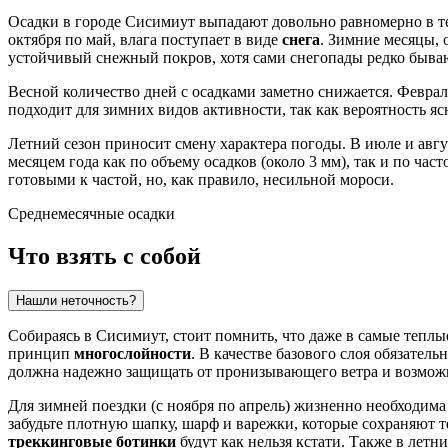
Осадки в городе
Сисимиут
выпадают довольно равномерно в теч
октября по май, влага поступает в виде
снега
. Зимние месяцы, 
устойчивый снежный покров, хотя сами снегопады редко быв
Весной количество дней с осадками заметно снижается. Феврал
подходит для зимних видов активности, так как вероятность яс
Летний сезон приносит смену характера погоды. В июле и авгу
месяцем года как по объему осадков (около 3 мм), так и по ч
готовыми к частой, но, как правило, несильной мороси.
Среднемесячные осадки
Что взять с собой
Нашли неточность?
Собираясь в
Сисимиут
, стоит помнить, что даже в самые тепл
принцип
многослойности
. В качестве базового слоя обязател
должна надежно защищать от пронизывающего ветра и возмож
Для зимней поездки (с ноября по апрель) жизненно необходим
забудьте плотную шапку, шарф и варежки, которые сохраняют т
треккинговые ботинки
будут как нельзя кстати. Также в летн