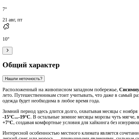
7
°
21 авг, пт
10
°
Общий характер
Нашли неточность?
Расположенный на живописном западном побережье,
Сисимиу
лето. Путешественникам стоит учитывать, что даже в самый раз
одежда будет необходима в любое время года.
Зимний период здесь длится долго, охватывая месяцы с ноября
-15°C...-19°C
. В остальные зимние месяцы морозы чуть мягче, в
+7°C
, создавая комфортные условия для хайкинга без изнуряю
Интересной особенностью местного климата является сочетание
легкий снег или морось — привычными явлениями, сильные сне