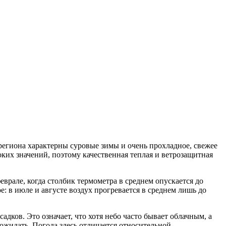
егиона характерны суровые зимы и очень прохладное, свежее
оких значений, поэтому качественная теплая и ветрозащитная
врале, когда столбик термометра в среднем опускается до
е: в июле и августе воздух прогревается в среднем лишь до
ков. Это означает, что хотя небо часто бывает облачным, а
ожидать. Погода здесь отличается относительной