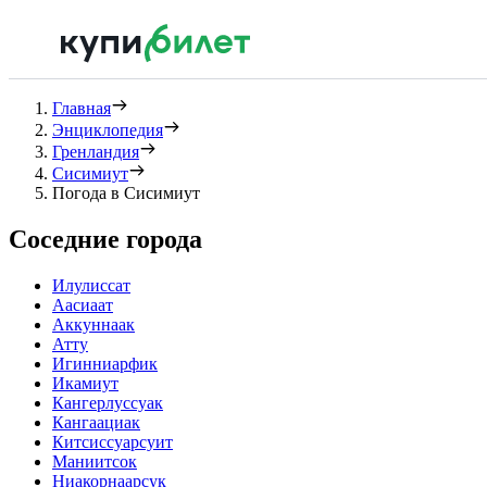
Главная
Энциклопедия
Гренландия
Сисимиут
Погода в Сисимиут
Соседние города
Илулиссат
Аасиаат
Аккуннаак
Атту
Игинниарфик
Икамиут
Кангерлуссуак
Кангаациак
Китсиссуарсуит
Маниитсок
Ниакорнаарсук