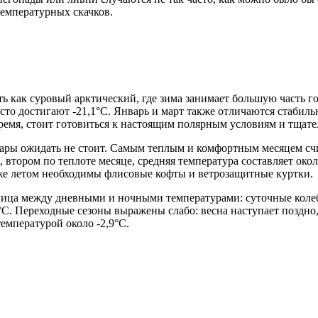
температурных скачков.
ть как суровый арктический, где зима занимает большую часть г
асто достигают -21,1°C. Январь и март также отличаются стабиль
емя, стоит готовиться к настоящим полярным условиям и тщате
ары ожидать не стоит. Самым теплым и комфортным месяцем счита
втором по теплоте месяце, средняя температура составляет окол
аже летом необходимы флисовые кофты и ветрозащитные куртки.
ница между дневными и ночными температурами: суточные колеб
C. Переходные сезоны выражены слабо: весна наступает поздно, 
температурой около -2,9°C.