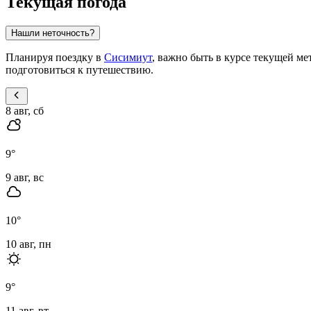
Текущая погода
Нашли неточность?
Планируя поездку в
Сисимиут
, важно быть в курсе текущей м
подготовиться к путешествию.
8 авг, сб
9
°
9 авг, вс
10
°
10 авг, пн
9
°
11 авг, вт