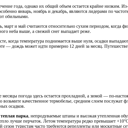
ение года, однако их общий объем остается крайне низким. Из-з
особенно январь, ноябрь и декабрь, являются лидерами по частот
ают обильными.
ь, март и май считаются относительно сухим периодом, когда фи
ного неба выше, а свежий снег выпадает реже.
сте, когда температура поднимается выше нуля, осадки выпадаю
астоте — дождь может идти примерно 12 дней за месяц. Путешес
ые месяцы погода здесь остается прохладной, а зимой — по-наст
ьно возьмите качественное термобелье, средним слоем послужат 
ных осадков.
а
теплая парка
, непродуваемые штаны и высокая утепленная обув
епло лучше перчаток. Летом температура редко превышает +10°C,
ий сезон туристам часто требуются репелленты или москитные се