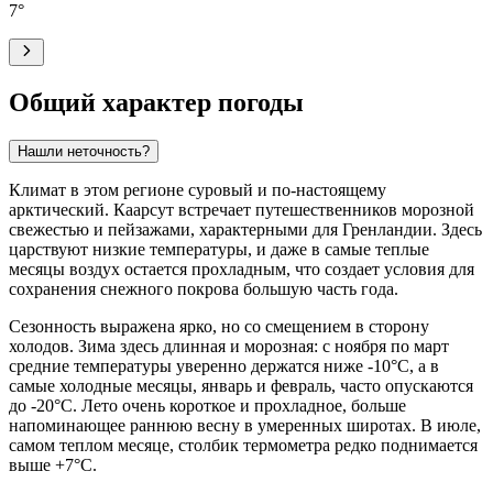
7
°
Общий характер погоды
Нашли неточность?
Климат в этом регионе суровый и по-настоящему
арктический.
Каарсут
встречает путешественников морозной
свежестью и пейзажами, характерными для Гренландии. Здесь
царствуют низкие температуры, и даже в самые теплые
месяцы воздух остается прохладным, что создает условия для
сохранения снежного покрова большую часть года.
Сезонность выражена ярко, но со смещением в сторону
холодов. Зима здесь длинная и морозная: с ноября по март
средние температуры уверенно держатся ниже -10°C, а в
самые холодные месяцы, январь и февраль, часто опускаются
до -20°C. Лето очень короткое и прохладное, больше
напоминающее раннюю весну в умеренных широтах. В июле,
самом теплом месяце, столбик термометра редко поднимается
выше +7°C.