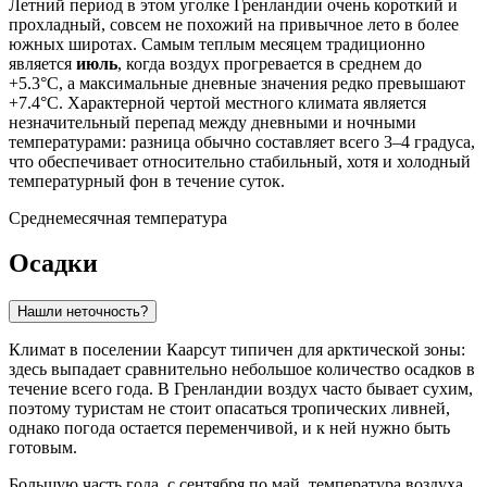
Летний период в этом уголке Гренландии очень короткий и
прохладный, совсем не похожий на привычное лето в более
южных широтах. Самым теплым месяцем традиционно
является
июль
, когда воздух прогревается в среднем до
+5.3°C, а максимальные дневные значения редко превышают
+7.4°C. Характерной чертой местного климата является
незначительный перепад между дневными и ночными
температурами: разница обычно составляет всего 3–4 градуса,
что обеспечивает относительно стабильный, хотя и холодный
температурный фон в течение суток.
Среднемесячная температура
Осадки
Нашли неточность?
Климат в поселении
Каарсут
типичен для арктической зоны:
здесь выпадает сравнительно небольшое количество осадков в
течение всего года. В Гренландии воздух часто бывает сухим,
поэтому туристам не стоит опасаться тропических ливней,
однако погода остается переменчивой, и к ней нужно быть
готовым.
Большую часть года, с сентября по май, температура воздуха