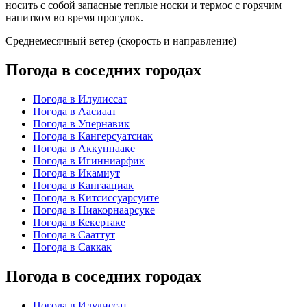
носить с собой запасные теплые носки и термос с горячим
напитком во время прогулок.
Среднемесячный ветер (скорость и направление)
Погода в соседних городах
Погода в Илулиссат
Погода в Аасиаат
Погода в Упернавик
Погода в Кангерсуатсиак
Погода в Аккуннааке
Погода в Игинниарфик
Погода в Икамиут
Погода в Кангаациак
Погода в Китсиссуарсуите
Погода в Ниакорнаарсуке
Погода в Кекертаке
Погода в Сааттут
Погода в Саккак
Погода в соседних городах
Погода в Илулиссат