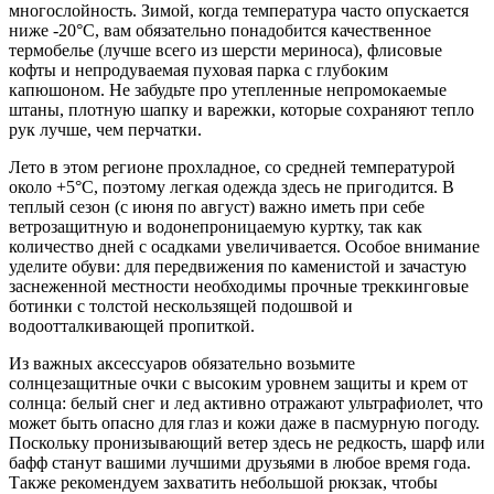
многослойность. Зимой, когда температура часто опускается
ниже -20°C, вам обязательно понадобится качественное
термобелье (лучше всего из шерсти мериноса), флисовые
кофты и непродуваемая пуховая парка с глубоким
капюшоном. Не забудьте про утепленные непромокаемые
штаны, плотную шапку и варежки, которые сохраняют тепло
рук лучше, чем перчатки.
Лето в этом регионе прохладное, со средней температурой
около +5°C, поэтому легкая одежда здесь не пригодится. В
теплый сезон (с июня по август) важно иметь при себе
ветрозащитную и водонепроницаемую куртку, так как
количество дней с осадками увеличивается. Особое внимание
уделите обуви: для передвижения по каменистой и зачастую
заснеженной местности необходимы прочные треккинговые
ботинки с толстой нескользящей подошвой и
водоотталкивающей пропиткой.
Из важных аксессуаров обязательно возьмите
солнцезащитные очки с высоким уровнем защиты и крем от
солнца: белый снег и лед активно отражают ультрафиолет, что
может быть опасно для глаз и кожи даже в пасмурную погоду.
Поскольку пронизывающий ветер здесь не редкость, шарф или
бафф станут вашими лучшими друзьями в любое время года.
Также рекомендуем захватить небольшой рюкзак, чтобы