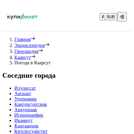
₽, RUB
Главная
Энциклопедия
Гренландия
Каарсут
Погода в Каарсут
Соседние города
Илулиссат
Аасиаат
Упернавик
Кангерсуатсиак
Аккуннаак
Игинниарфик
Икамиут
Кангаациак
Китсиссуарсуит