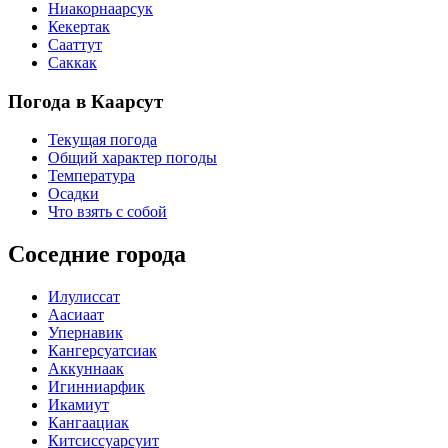
Ниакорнаарсук
Кекертак
Сааттут
Саккак
Погода в Каарсут
Текущая погода
Общий характер погоды
Температура
Осадки
Что взять с собой
Соседние города
Илулиссат
Аасиаат
Упернавик
Кангерсуатсиак
Аккуннаак
Игинниарфик
Икамиут
Кангаациак
Китсиссуарсуит