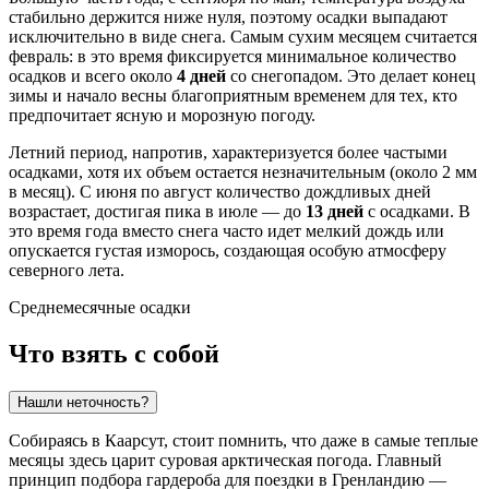
стабильно держится ниже нуля, поэтому осадки выпадают
исключительно в виде снега. Самым сухим месяцем считается
февраль: в это время фиксируется минимальное количество
осадков и всего около
4 дней
со снегопадом. Это делает конец
зимы и начало весны благоприятным временем для тех, кто
предпочитает ясную и морозную погоду.
Летний период, напротив, характеризуется более частыми
осадками, хотя их объем остается незначительным (около 2 мм
в месяц). С июня по август количество дождливых дней
возрастает, достигая пика в июле — до
13 дней
с осадками. В
это время года вместо снега часто идет мелкий дождь или
опускается густая изморось, создающая особую атмосферу
северного лета.
Среднемесячные осадки
Что взять с собой
Нашли неточность?
Собираясь в
Каарсут
, стоит помнить, что даже в самые теплые
месяцы здесь царит суровая арктическая погода. Главный
принцип подбора гардероба для поездки в Гренландию —