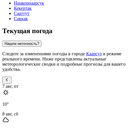
Ниакорнаарсук
Кекертак
Сааттут
Саккак
Текущая погода
Нашли неточность?
Следите за изменениями погоды в городе
Каарсут
в режиме
реального времени. Ниже представлены актуальные
метеорологические сводки и подробные прогнозы для вашего
удобства.
7 авг, пт
10
°
8 авг, сб