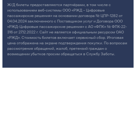
Ж/Д билеты предоставляются партнёрами, в том числе с
использованием веб-системы ООО «РЖД – Цифровые
пассажирские решения» на основании договора № ЦПР-1282 от
04.04.2024 заключенного с Поставщиком услуг и Договора ООО
«РЖД-Цифровые пассажирские решения» с АО «ФПК» № ФПК-22-
316 от 27.12.2022 г. Сайт не является официальным ресурсом ОАО
«РЖД». Стоимость билетов включает сервисный сбор. Итоговая
цена отображена на экране подтверждения покупки. По вопросам
рассмотрения обращений, жалоб, претензий граждан о
возмещении убытков просим обращаться в Службу Заботы.