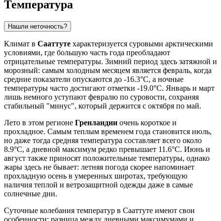
Температура
Нашли неточность?
Климат в
Сааттуте
характеризуется суровыми арктическими
условиями, где большую часть года преобладают
отрицательные температуры. Зимний период здесь затяжной и
морозный: самым холодным месяцем является февраль, когда
средние показатели опускаются до -16.3°C, а ночные
температуры часто достигают отметки -19.0°C. Январь и март
лишь немного уступают февралю по суровости, сохраняя
стабильный "минус", который держится с октября по май.
Лето в этом регионе
Гренландии
очень короткое и
прохладное. Самым теплым временем года становится июль,
но даже тогда средняя температура составляет всего около
8.9°C, а дневной максимум редко превышает 11.6°C. Июнь и
август также приносят положительные температуры, однако
жары здесь не бывает: летняя погода скорее напоминает
прохладную осень в умеренных широтах, требующую
наличия теплой и ветрозащитной одежды даже в самые
солнечные дни.
Суточные колебания температур в Сааттуте имеют свои
особенности: разница между дневными максимумами и