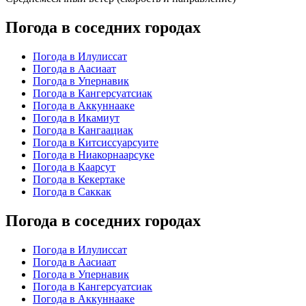
Погода в соседних городах
Погода в Илулиссат
Погода в Аасиаат
Погода в Упернавик
Погода в Кангерсуатсиак
Погода в Аккуннааке
Погода в Икамиут
Погода в Кангаациак
Погода в Китсиссуарсуите
Погода в Ниакорнаарсуке
Погода в Каарсут
Погода в Кекертаке
Погода в Саккак
Погода в соседних городах
Погода в Илулиссат
Погода в Аасиаат
Погода в Упернавик
Погода в Кангерсуатсиак
Погода в Аккуннааке