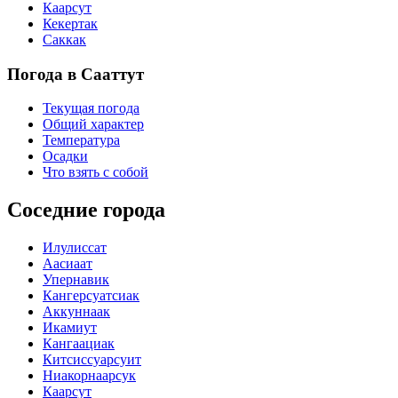
Каарсут
Кекертак
Саккак
Погода в Сааттут
Текущая погода
Общий характер
Температура
Осадки
Что взять с собой
Соседние города
Илулиссат
Аасиаат
Упернавик
Кангерсуатсиак
Аккуннаак
Икамиут
Кангаациак
Китсиссуарсуит
Ниакорнаарсук
Каарсут