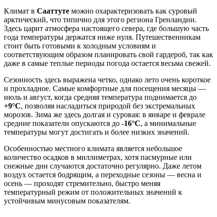
Климат в
Сааттуте
можно охарактеризовать как суровый
арктический, что типично для этого региона Гренландии.
Здесь царит атмосфера настоящего севера, где большую часть
года температуры держатся ниже нуля. Путешественникам
стоит быть готовыми к холодным условиям и
соответствующим образом планировать свой гардероб, так как
даже в самые теплые периоды погода остается весьма свежей.
Сезонность здесь выражена четко, однако лето очень короткое
и прохладное. Самые комфортные для посещения месяцы —
июль и август, когда средняя температура поднимается до
+9°C
, позволяя насладиться природой без экстремальных
морозов. Зима же здесь долгая и суровая: в январе и феврале
средние показатели опускаются до
-16°C
, а минимальные
температуры могут достигать и более низких значений.
Особенностью местного климата является небольшое
количество осадков в миллиметрах, хотя пасмурные или
снежные дни случаются достаточно регулярно. Даже летом
воздух остается бодрящим, а переходные сезоны — весна и
осень — проходят стремительно, быстро меняя
температурный режим от положительных значений к
устойчивым минусовым показателям.