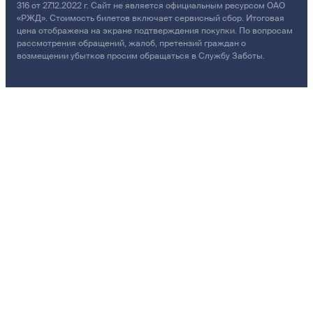
316 от 27.12.2022 г. Сайт не является официальным ресурсом ОАО
«РЖД». Стоимость билетов включает сервисный сбор. Итоговая
цена отображена на экране подтверждения покупки. По вопросам
рассмотрения обращений, жалоб, претензий граждан о
возмещении убытков просим обращаться в Службу Заботы.