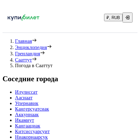
₽, RUB
Главная
Энциклопедия
Гренландия
Сааттут
Погода в Сааттут
Соседние города
Илулиссат
Аасиаат
Упернавик
Кангерсуатсиак
Аккуннаак
Икамиут
Кангаациак
Китсиссуарсуит
Ниакорнаарсук