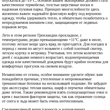
опускаться до -19°C, основой вашей экипировки должно стать
качественное термобелье, толстые шерстяные носки и
надежная пуховая парка. Принцип многослойности здесь
жизненно важен: надевайте флисовую кофту под верхнюю
одежду, чтобы удерживать тепло, и обязательно позаботьтесь о
непродуваемом внешнем слое, защищающем от ледяных
порывов ветра.
Лето в этом регионе Гренландии прохладное, с
температурами, редко превышающими +11°C даже в июле,
поэтому легкие вещи здесь вряд ли пригодятся. Для поездки в
период с июня по август возьмите с собой плотный свитер,
легкую куртку и ветровку. Учитывая, что летом количество
дней с осадками немного возрастает, водонепроницаемая
одежда или качественный дождевик будут крайне полезны для
комфортных прогулок на свежем воздухе.
Независимо от сезона, особое внимание уделите обуви: вам
понадобятся прочные, утепленные и непромокаемые
треккинговые ботинки на нескользящей подошве. Не забудьте
про аксессуары: теплая шапка, шарф и перчатки обязательны
даже летом. Также рекомендуем взять солнцезащитные очки и
крем с высоким фактором защиты, так как отражение солнца
от снега и льда может быть очень интенсивным.
Среднемесячный ветер (скорость и направление)